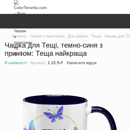
Каталог
Чашки з принтами
Для рідних
Теща
Чашка для Те
Чашка для Тещі, темно-синя з
принтом: Теща найкраща
В наявності
Артикул:
1.15.9-F
Написати відгук