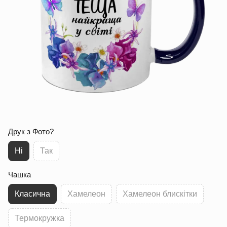
Друк з Фото?
Ні
Так
Чашка
Класична
Хамелеон
Хамелеон блискітки
Термокружка