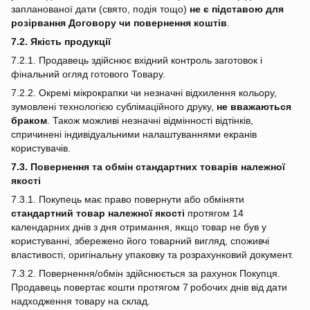
запланованої дати (свято, подія тощо)
не є підставою для
розірвання Договору чи повернення коштів
.
7.2. Якість продукції
7.2.1. Продавець здійснює вхідний контроль заготовок і
фінальний огляд готового Товару.
7.2.2. Окремі мікрокрапки чи незначні відхилення кольору,
зумовлені технологією сублімаційного друку,
не вважаються
браком
. Також можливі незначні відмінності відтінків,
спричинені індивідуальними налаштуваннями екранів
користувачів.
7.3. Повернення та обмін стандартних товарів належної
якості
7.3.1. Покупець має право повернути або обміняти
стандартний товар належної якості
протягом 14
календарних днів з дня отримання, якщо товар не був у
користуванні, збережено його товарний вигляд, споживчі
властивості, оригінальну упаковку та розрахунковий документ.
7.3.2. Повернення/обмін здійснюється за рахунок Покупця.
Продавець повертає кошти протягом 7 робочих днів від дати
надходження товару на склад.