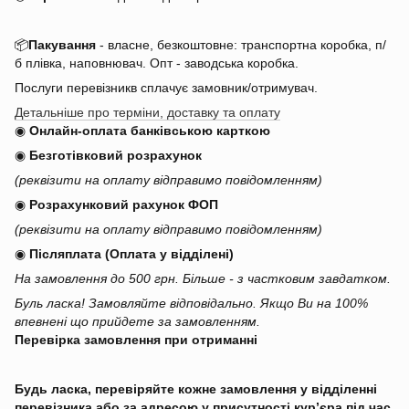
📦
Пакування
- власне, безкоштовне: транспортна коробка, п/
б плівка, наповнювач. Опт - заводська коробка.
Послуги перевізникв сплачує замовник/отримувач.
Детальніше про терміни, доставку та оплату
◉
Онлайн-оплата банківською карткою
◉
Безготівковий розрахунок
(реквізити на оплату відправимо повідомленням)
◉
Розрахунковий рахунок ФОП
(реквізити на оплату відправимо повідомленням)
◉
Післяплата (Оплата у відділені)
На замовлення до 500 грн. Більше - з частковим завдатком.
Буль ласка! Замовляйте відповідально. Якщо Ви на 100%
впевнені що прийдете за замовленням.
Перевірка замовлення при отриманні
Будь ласка, перевіряйте кожне замовлення у відділенні
перевізника або за адресою у присутності кур’єра під час