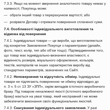
7.3.3. Якщо на момент звернення аналогічного товару немає у
наявності, Покупець може:
обрати інший товар з перерахунком вартості; або
розірвати Договір і отримати повернення сплаченої суми.
7.4. Особливості індивідуального виготовлення та
відмова від повернення
7.4.1. Індивідуальні товари — це вироби, що виготовляються
під конкретне Замовлення Покупця з параметрами (дизайн,
фото, текст, колір, тип або об’єм тощо). Підтвердженням того,
що товар має індивідуально‑визначені властивості, є
відмінність розмірів, візуального оформлення, кольорів,
текстів, матеріалів чи інших характеристик виробу від
стандартних параметрів, зазначених на Сайті.
7.4.2.
Неповернення та відсутність обміну.
Індивідуальні
товари не підлягають поверненню чи обміну відповідно до
п. 3 ч. 5 ст. 13 ЗУ «ЗПП», окрім випадків істотного виробничого
браку. Під товаром неналежної якості (істотного виробничого
браку) мається на увазі товар, який несправний і не може
забезпечити виконання своїх функціональних якостей.
7.4.3.
Скасування індивідуального замовлення.
У разі