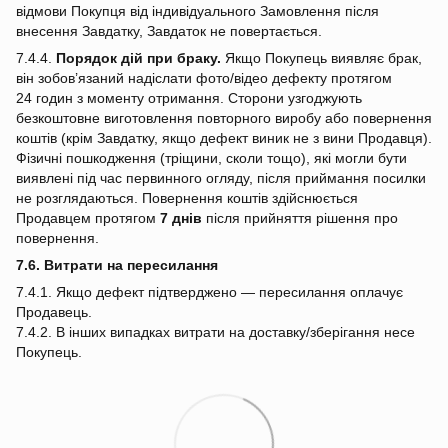
відмови Покупця від індивідуального Замовлення після
внесення Завдатку, Завдаток не повертається.
7.4.4.
Порядок дій при браку.
Якщо Покупець виявляє брак,
він зобов’язаний надіслати фото/відео дефекту протягом
24 годин з моменту отримання. Сторони узгоджують
безкоштовне виготовлення повторного виробу або повернення
коштів (крім Завдатку, якщо дефект виник не з вини Продавця).
Фізичні пошкодження (тріщини, сколи тощо), які могли бути
виявлені під час первинного огляду, після приймання посилки
не розглядаються. Повернення коштів здійснюється
Продавцем протягом
7 днів
після прийняття рішення про
повернення.
7.6. Витрати на пересилання
7.4.1. Якщо дефект підтверджено — пересилання оплачує
Продавець.
7.4.2. В інших випадках витрати на доставку/зберігання несе
Покупець.