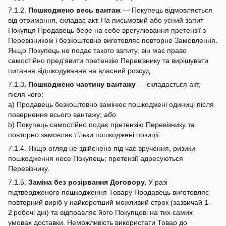
7.1.2.
Пошкоджено весь вантаж
— Покупець відмовляється
від отримання, складає акт. На письмовий або усний запит
Покупця Продавець бере на себе врегулювання претензії з
Перевізником і безкоштовно виготовляє повторне Замовлення.
Якщо Покупець не подає такого запиту, він має право
самостійно пред’явити претензію Перевізнику та вирішувати
питання відшкодування на власний розсуд.
7.1.3.
Пошкоджено частину вантажу
— складається акт,
після чого:
a) Продавець безкоштовно замінює пошкоджені одиниці після
повернення всього вантажу;
або
b) Покупець самостійно подає претензію Перевізнику та
повторно замовляє тільки пошкоджені позиції.
7.1.4. Якщо огляд не здійснено під час вручення, ризики
пошкодження несе Покупець; претензії адресуються
Перевізнику.
7.1.5.
Заміна без розірвання Договору.
У разі
підтвердженого пошкодження Товару Продавець виготовляє
повторний виріб у найкоротший можливий строк (зазвичай 1–
2 робочі дні) та відправляє його Покупцеві на тих самих
умовах доставки. Неможливість використати Товар до