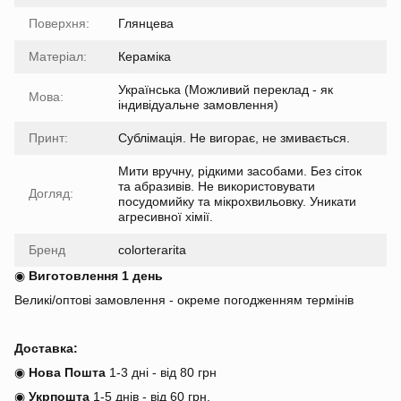
Поверхня:
Глянцева
Матеріал:
Кераміка
Українська (Можливий переклад - як
Мова:
індивідуальне замовлення)
Принт:
Сублімація. Не вигорає, не змивається.
Мити вручну, рідкими засобами. Без сіток
та абразивів. Не використовувати
Догляд:
посудомийку та мікрохвильовку. Уникати
агресивної хімії.
Бренд
colorterarita
◉
Виготовлення 1 день
Великі/оптові замовлення - окреме погодженням термінів
Доставка:
◉
Нова Пошта
1-3 дні - від 80 грн
◉
Укрпошта
1-5 днів
-
від 60 грн.