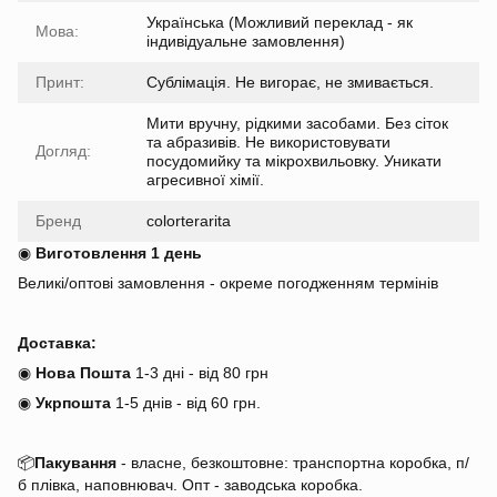
Українська (Можливий переклад - як
Мова:
індивідуальне замовлення)
Принт:
Сублімація. Не вигорає, не змивається.
Мити вручну, рідкими засобами. Без сіток
та абразивів. Не використовувати
Догляд:
посудомийку та мікрохвильовку. Уникати
агресивної хімії.
Бренд
colorterarita
◉
Виготовлення 1 день
Великі/оптові замовлення - окреме погодженням термінів
Доставка:
◉
Нова Пошта
1-3 дні - від 80 грн
◉
Укрпошта
1-5 днів
-
від 60 грн.
📦
Пакування
- власне, безкоштовне: транспортна коробка, п/
б плівка, наповнювач. Опт - заводська коробка.