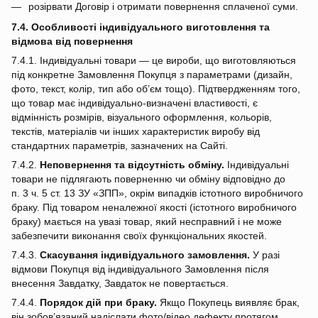
розірвати Договір і отримати повернення сплаченої суми.
7.4. Особливості індивідуального виготовлення та
відмова від повернення
7.4.1. Індивідуальні товари — це вироби, що виготовляються
під конкретне Замовлення Покупця з параметрами (дизайн,
фото, текст, колір, тип або об’єм тощо). Підтвердженням того,
що товар має індивідуально‑визначені властивості, є
відмінність розмірів, візуального оформлення, кольорів,
текстів, матеріалів чи інших характеристик виробу від
стандартних параметрів, зазначених на Сайті.
7.4.2.
Неповернення та відсутність обміну.
Індивідуальні
товари не підлягають поверненню чи обміну відповідно до
п. 3 ч. 5 ст. 13 ЗУ «ЗПП», окрім випадків істотного виробничого
браку. Під товаром неналежної якості (істотного виробничого
браку) мається на увазі товар, який несправний і не може
забезпечити виконання своїх функціональних якостей.
7.4.3.
Скасування індивідуального замовлення.
У разі
відмови Покупця від індивідуального Замовлення після
внесення Завдатку, Завдаток не повертається.
7.4.4.
Порядок дій при браку.
Якщо Покупець виявляє брак,
він зобов’язаний надіслати фото/відео дефекту протягом