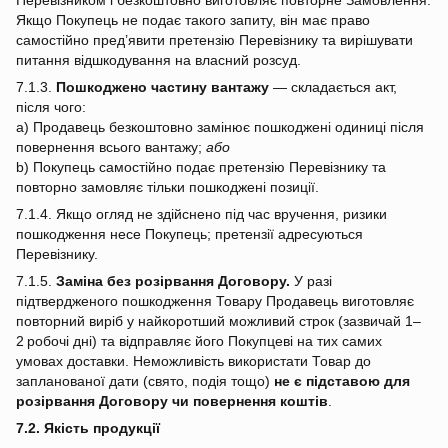
Якщо Покупець не подає такого запиту, він має право
самостійно пред’явити претензію Перевізнику та вирішувати
питання відшкодування на власний розсуд.
7.1.3.
Пошкоджено частину вантажу
— складається акт,
після чого:
a) Продавець безкоштовно замінює пошкоджені одиниці після
повернення всього вантажу;
або
b) Покупець самостійно подає претензію Перевізнику та
повторно замовляє тільки пошкоджені позиції.
7.1.4. Якщо огляд не здійснено під час вручення, ризики
пошкодження несе Покупець; претензії адресуються
Перевізнику.
7.1.5.
Заміна без розірвання Договору.
У разі
підтвердженого пошкодження Товару Продавець виготовляє
повторний виріб у найкоротший можливий строк (зазвичай 1–
2 робочі дні) та відправляє його Покупцеві на тих самих
умовах доставки. Неможливість використати Товар до
запланованої дати (свято, подія тощо)
не є підставою для
розірвання Договору чи повернення коштів
.
7.2. Якість продукції