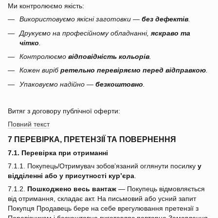
Ми контролюємо якість:
Використовуємо якісні заготовки —
без дефектів
.
Друкуємо на професійному обладнанні,
яскраво та
чітко
.
Контролюємо
відповідність кольорів
.
Кожен виріб
ретельно перевіряємо перед відправкою
.
Упаковуємо надійно —
безкоштовно
.
Витяг з договору публічної оферти:
Повний текст
7 ПЕРЕВІРКА, ПРЕТЕНЗІЇ ТА ПОВЕРНЕННЯ
7.1. Перевірка при отриманні
7.1.1. Покупець/Отримувач зобов’язаний оглянути посилку
у
відділенні або у присутності кур’єра
.
7.1.2.
Пошкоджено весь вантаж
— Покупець відмовляється
від отримання, складає акт. На письмовий або усний запит
Покупця Продавець бере на себе врегулювання претензії з
Перевізником і безкоштовно виготовляє повторне Замовлення.