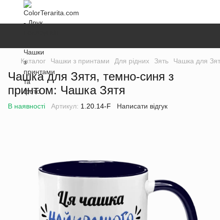
Каталог
Чашки з принтами
Для рідних
Зять
Чашка для Зят
Чашка для Зятя, темно-синя з
принтом: Чашка Зятя
В наявності
Артикул:
1.20.14-F
Написати відгук