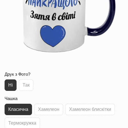
Друк з Фото?
Ні
Так
Чашка
Класична
Хамелеон
Хамелеон блискітки
Термокружка