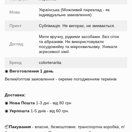
Українська (Можливий переклад - як
Мова:
індивідуальне замовлення)
Принт:
Сублімація. Не вигорає, не змивається.
Мити вручну, рідкими засобами. Без сіток
та абразивів. Не використовувати
Догляд:
посудомийку та мікрохвильовку. Уникати
агресивної хімії.
Бренд
colorterarita
◉
Виготовлення 1 день
Великі/оптові замовлення - окреме погодженням термінів
Доставка:
◉
Нова Пошта
1-3 дні - від 80 грн
◉
Укрпошта
1-5 днів
-
від 60 грн.
📦
Пакування
- власне, безкоштовне: транспортна коробка, п/