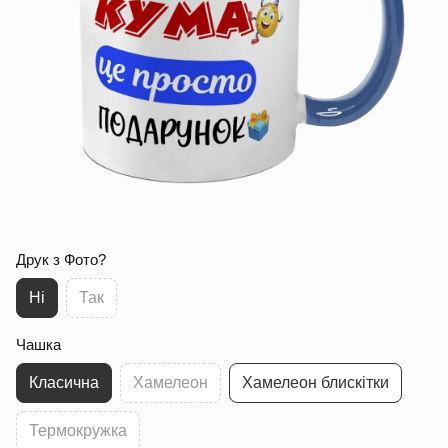
Друк з Фото?
Ні
Так
Чашка
Класична
Хамелеон
Хамелеон блискітки
Термокружка