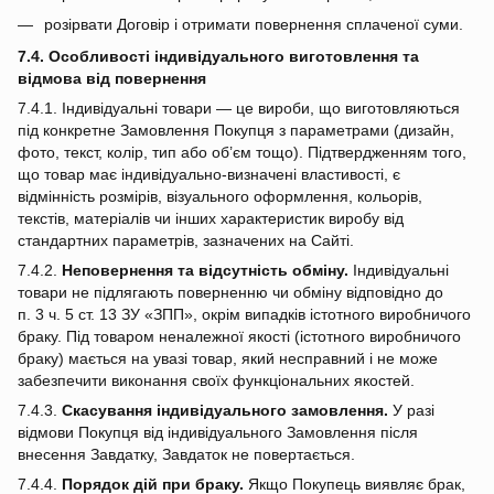
розірвати Договір і отримати повернення сплаченої суми.
7.4. Особливості індивідуального виготовлення та
відмова від повернення
7.4.1. Індивідуальні товари — це вироби, що виготовляються
під конкретне Замовлення Покупця з параметрами (дизайн,
фото, текст, колір, тип або об’єм тощо). Підтвердженням того,
що товар має індивідуально‑визначені властивості, є
відмінність розмірів, візуального оформлення, кольорів,
текстів, матеріалів чи інших характеристик виробу від
стандартних параметрів, зазначених на Сайті.
7.4.2.
Неповернення та відсутність обміну.
Індивідуальні
товари не підлягають поверненню чи обміну відповідно до
п. 3 ч. 5 ст. 13 ЗУ «ЗПП», окрім випадків істотного виробничого
браку. Під товаром неналежної якості (істотного виробничого
браку) мається на увазі товар, який несправний і не може
забезпечити виконання своїх функціональних якостей.
7.4.3.
Скасування індивідуального замовлення.
У разі
відмови Покупця від індивідуального Замовлення після
внесення Завдатку, Завдаток не повертається.
7.4.4.
Порядок дій при браку.
Якщо Покупець виявляє брак,