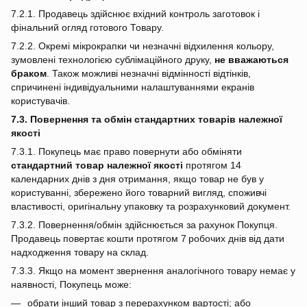
7.2.1. Продавець здійснює вхідний контроль заготовок і
фінальний огляд готового Товару.
7.2.2. Окремі мікрокрапки чи незначні відхилення кольору,
зумовлені технологією сублімаційного друку,
не вважаються
браком
. Також можливі незначні відмінності відтінків,
спричинені індивідуальними налаштуваннями екранів
користувачів.
7.3. Повернення та обмін стандартних товарів належної
якості
7.3.1. Покупець має право повернути або обміняти
стандартний товар належної якості
протягом 14
календарних днів з дня отримання, якщо товар не був у
користуванні, збережено його товарний вигляд, споживчі
властивості, оригінальну упаковку та розрахунковий документ.
7.3.2. Повернення/обмін здійснюється за рахунок Покупця.
Продавець повертає кошти протягом 7 робочих днів від дати
надходження товару на склад.
7.3.3. Якщо на момент звернення аналогічного товару немає у
наявності, Покупець може:
обрати інший товар з перерахунком вартості; або