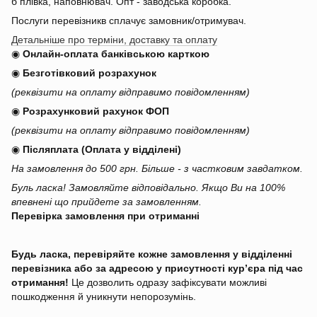
б плівка, наповнювач. Опт - заводська коробка.
Послуги перевізникв сплачує замовник/отримувач.
Детальніше про терміни, доставку та оплату
◉
Онлайн-оплата банківською карткою
◉
Безготівковий розрахунок
(реквізити на оплату відправимо повідомленням)
◉
Розрахунковий рахунок ФОП
(реквізити на оплату відправимо повідомленням)
◉
Післяплата (Оплата у відділені)
На замовлення до 500 грн. Більше - з частковим завдатком.
Буль ласка! Замовляйте відповідально. Якщо Ви на 100%
впевнені що прийдете за замовленням.
Перевірка замовлення при отриманні
Будь ласка, перевіряйте кожне замовлення у відділенні
перевізника або за адресою у присутності кур’єра під час
отримання!
Це дозволить одразу зафіксувати можливі
пошкодження й уникнути непорозумінь.