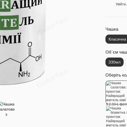
Увійти
%
Чашка
Класична
Об`єм чаш
330мл
Оберіть ко