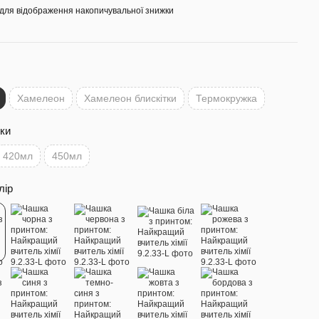
для відображення накопичувальної знижки
Хамелеон
Хамелеон блискітки
Термокружка
ки
420мл
450мл
лір