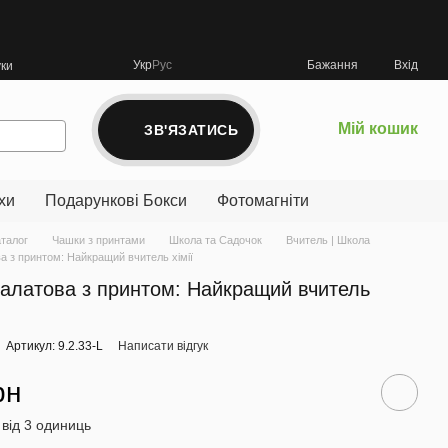
Укр
Рус
Бажання
Вхід
уки
Мій кошик
ЗВ'ЯЗАТИСЬ
хи
Подарункові Бокси
Фотомагніти
аталог
Чашки з принтами
Школа та Садочок
Вчитель | Школа
а з принтом: Найкращий вчитель хімії
алатова з принтом: Найкращий вчитель
Артикул: 9.2.33-L
Написати відгук
рн
 від 3 одиниць