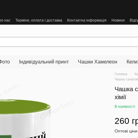
ро нас
Терміни, оплата і доставка
Контактна інформація
Новини
Відг
Фото
Індивідуальний принт
Чашки Хамелеон
Кели
Головна
К
Чашка салатов
Чашка с
хімії
В наявності
260 г
Оптові ціни