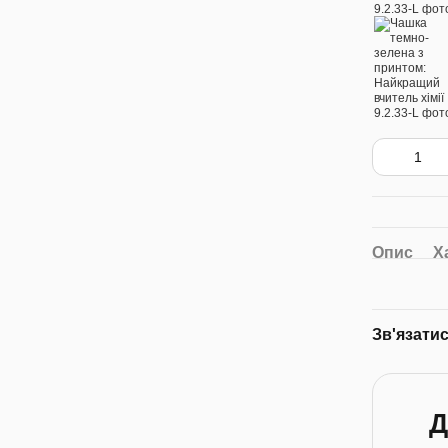
Опис
Х
Зв'язати
Д