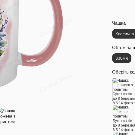
Чашка
Класична
Об`єм чаш
330мл
Оберіть ко