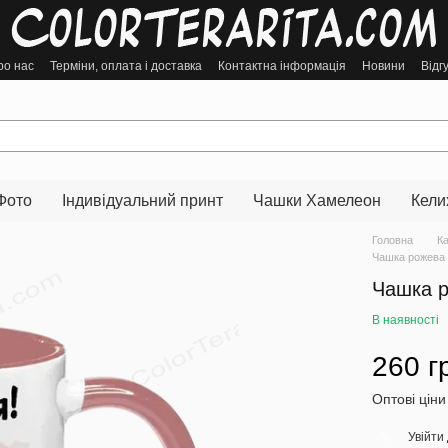
ро нас
Терміни, оплата і доставка
Контактна інформація
Новини
Відг
Фото
Індивідуальний принт
Чашки Хамелеон
Кели
Головна
К
Чашка рожева з
Чашка р
В наявності
260 г
Оптові ціни
Увійти
%