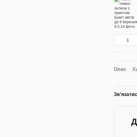
Опис
Х
Зв'язати
Д