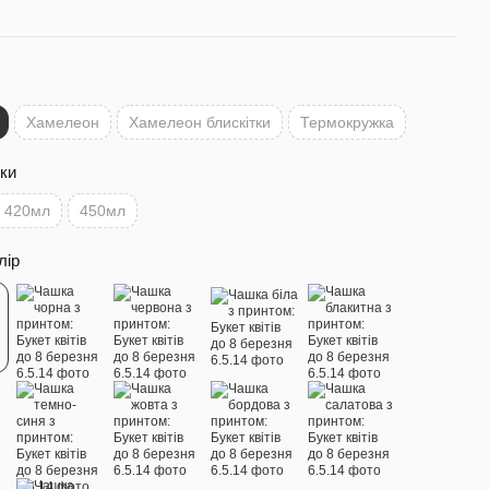
Хамелеон
Хамелеон блискітки
Термокружка
ки
420мл
450мл
лір