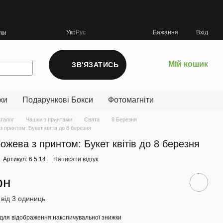
Укр
Рус
Бажання
Вхід
уки
Мій кошик
ЗВ'ЯЗАТИСЬ
хи
Подарункові Бокси
Фотомагніти
аталог
Чашки з принтами
Свята
8 Березня
 принтом: Букет квітів до 8 березня
ожева з принтом: Букет квітів до 8 березня
Артикул: 6.5.14
Написати відгук
рн
 від 3 одиниць
для відображення накопичувальної знижки