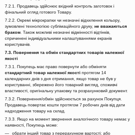
7.2.1. Продавець здійснює вхідний контроль заготовок і
фінальний огляд готового Товару.
7.2.2. Окремі мікрокрапки чи незначні відхилення кольору,
зумовлені технологією сублімаційного друку,
не вважаються
браком
. Також можливі незначні відмінності відтінків,
спричинені індивідуальними налаштуваннями екранів
користувачів.
7.3. Повернення та обмін стандартних товарів належної
якості
7.3.1. Покупець має право повернути або обміняти
стандартний товар належної якості
протягом 14
календарних днів з дня отримання, якщо товар не був у
користуванні, збережено його товарний вигляд, споживчі
властивості, оригінальну упаковку та розрахунковий документ.
7.3.2. Повернення/обмін здійснюється за рахунок Покупця.
Продавець повертає кошти протягом 7 робочих днів від дати
надходження товару на склад.
7.3.3. Якщо на момент звернення аналогічного товару немає у
наявності, Покупець може:
обрати інший товар з перерахунком вартості; або