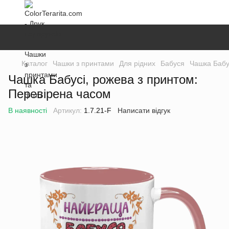
Каталог
Чашки з принтами
Для рідних
Бабуся
Чашка Бабу
Чашка Бабусі, рожева з принтом:
Перевірена часом
В наявності
Артикул:
1.7.21-F
Написати відгук