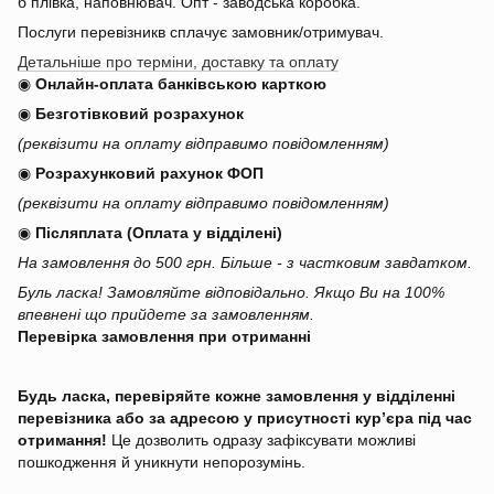
б плівка, наповнювач. Опт - заводська коробка.
Послуги перевізникв сплачує замовник/отримувач.
Детальніше про терміни, доставку та оплату
◉
Онлайн-оплата банківською карткою
◉
Безготівковий розрахунок
(реквізити на оплату відправимо повідомленням)
◉
Розрахунковий рахунок ФОП
(реквізити на оплату відправимо повідомленням)
◉
Післяплата (Оплата у відділені)
На замовлення до 500 грн. Більше - з частковим завдатком.
Буль ласка! Замовляйте відповідально. Якщо Ви на 100%
впевнені що прийдете за замовленням.
Перевірка замовлення при отриманні
Будь ласка, перевіряйте кожне замовлення у відділенні
перевізника або за адресою у присутності кур’єра під час
отримання!
Це дозволить одразу зафіксувати можливі
пошкодження й уникнути непорозумінь.