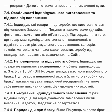
розірвати Договір і отримати повернення сплаченої суми.
7.4. Особливості індивідуального виготовлення та
відмова від повернення
7.4.1. Індивідуальні товари — це вироби, що виготовляються
під конкретне Замовлення Покупця з параметрами (дизайн,
фото, текст, колір, тип або об’єм тощо). Підтвердженням того,
що товар має індивідуально‑визначені властивості, є
відмінність розмірів, візуального оформлення, кольорів,
текстів, матеріалів чи інших характеристик виробу від
стандартних параметрів, зазначених на Сайті.
7.4.2.
Неповернення та відсутність обміну.
Індивідуальні
товари не підлягають поверненню чи обміну відповідно до
п. 3 ч. 5 ст. 13 ЗУ «ЗПП», окрім випадків істотного виробничого
браку. Під товаром неналежної якості (істотного виробничого
браку) мається на увазі товар, який несправний і не може
забезпечити виконання своїх функціональних якостей.
7.4.3.
Скасування індивідуального замовлення.
У разі
відмови Покупця від індивідуального Замовлення після
внесення Завдатку, Завдаток не повертається.
7.4.4.
Порядок дій при браку.
Якщо Покупець виявляє брак,