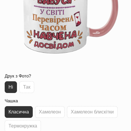
Друк з Фото?
Ні
Так
Чашка
Класична
Хамелеон
Хамелеон блискітки
Термокружка