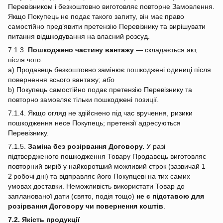
Перевізником і безкоштовно виготовляє повторне Замовлення.
Якщо Покупець не подає такого запиту, він має право
самостійно пред’явити претензію Перевізнику та вирішувати
питання відшкодування на власний розсуд.
7.1.3.
Пошкоджено частину вантажу
— складається акт,
після чого:
a) Продавець безкоштовно замінює пошкоджені одиниці після
повернення всього вантажу;
або
b) Покупець самостійно подає претензію Перевізнику та
повторно замовляє тільки пошкоджені позиції.
7.1.4. Якщо огляд не здійснено під час вручення, ризики
пошкодження несе Покупець; претензії адресуються
Перевізнику.
7.1.5.
Заміна без розірвання Договору.
У разі
підтвердженого пошкодження Товару Продавець виготовляє
повторний виріб у найкоротший можливий строк (зазвичай 1–
2 робочі дні) та відправляє його Покупцеві на тих самих
умовах доставки. Неможливість використати Товар до
запланованої дати (свято, подія тощо)
не є підставою для
розірвання Договору чи повернення коштів
.
7.2. Якість продукції