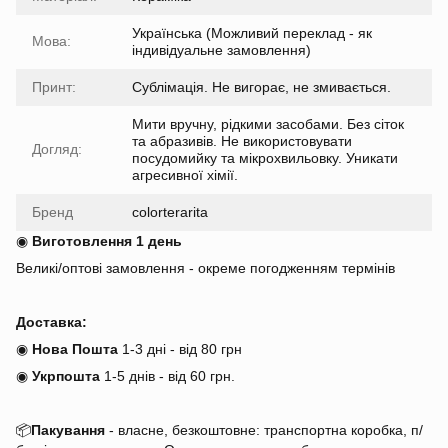
Українська (Можливий переклад - як
Мова:
індивідуальне замовлення)
Принт:
Сублімація. Не вигорає, не змивається.
Мити вручну, рідкими засобами. Без сіток
та абразивів. Не використовувати
Догляд:
посудомийку та мікрохвильовку. Уникати
агресивної хімії.
Бренд
colorterarita
◉
Виготовлення 1 день
Великі/оптові замовлення - окреме погодженням термінів
Доставка:
◉
Нова Пошта
1-3 дні - від 80 грн
◉
Укрпошта
1-5 днів
-
від 60 грн.
📦
Пакування
- власне, безкоштовне: транспортна коробка, п/