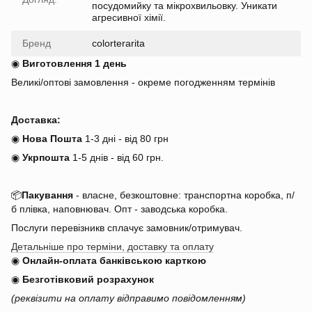
посудомийку та мікрохвильовку. Уникати
агресивної хімії.
Бренд
colorterarita
◉
Виготовлення 1 день
Великі/оптові замовлення - окреме погодженням термінів
Доставка:
◉
Нова Пошта
1-3 дні - від 80 грн
◉
Укрпошта
1-5 днів
-
від 60 грн.
📦
Пакування
- власне, безкоштовне: транспортна коробка, п/
б плівка, наповнювач. Опт - заводська коробка.
Послуги перевізникв сплачує замовник/отримувач.
Детальніше про терміни, доставку та оплату
◉
Онлайн-оплата банківською карткою
◉
Безготівковий розрахунок
(реквізити на оплату відправимо повідомленням)