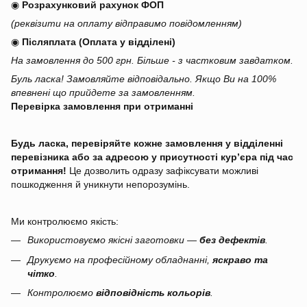
◉
Розрахунковий рахунок ФОП
(реквізити на оплату відправимо повідомленням)
◉
Післяплата (Оплата у відділені)
На замовлення до 500 грн. Більше - з частковим завдатком.
Буль ласка! Замовляйте відповідально. Якщо Ви на 100%
впевнені що прийдете за замовленням.
Перевірка замовлення при отриманні
Будь ласка, перевіряйте кожне замовлення у відділенні
перевізника або за адресою у присутності кур’єра під час
отримання!
Це дозволить одразу зафіксувати можливі
пошкодження й уникнути непорозумінь.
Ми контролюємо якість:
Використовуємо якісні заготовки —
без дефектів
.
Друкуємо на професійному обладнанні,
яскраво та
чітко
.
Контролюємо
відповідність кольорів
.