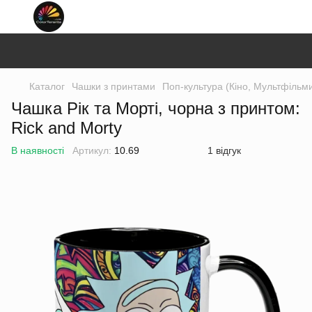
Каталог
Чашки з принтами
Поп-культура (Кіно, Мультфільм
Чашка Рік та Морті, чорна з принтом:
Rick and Morty
В наявності
Артикул:
10.69
1 відгук