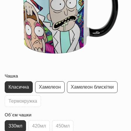
Чашка
Класична
Хамелеон
Хамелеон блискітки
Термокружка
Об`єм чашки
330мл
420мл
450мл