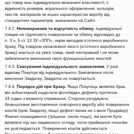
що товар має індивідуально‑визначені властивості, є
відмінність розмірів, візуального оформлення, кольорів,
текстів, матеріалів чи інших характеристик виробу від
стандартних параметрів, зазначених на Сайті.
7.4.2.
Неповернення та відсутність обміну.
Індивідуальні
товари не підлягають поверненню чи обміну відповідно до
п. 3 ч. 5 ст. 13 ЗУ «ЗПП», окрім випадків істотного виробничого
браку. Під товаром неналежної якості (істотного виробничого
браку) мається на увазі товар, який несправний і не може
забезпечити виконання своїх функціональних якостей.
7.4.3.
Скасування індивідуального замовлення.
У разі
відмови Покупця від індивідуального Замовлення після
внесення Завдатку, Завдаток не повертається.
7.4.4.
Порядок дій при браку.
Якщо Покупець виявляє брак,
він зобов’язаний надіслати фото/відео дефекту протягом
24 годин з моменту отримання. Сторони узгоджують
безкоштовне виготовлення повторного виробу або повернення
коштів (крім Завдатку, якщо дефект виник не з вини Продавця).
Фізичні пошкодження (тріщини, сколи тощо), які могли бути
виявлені під час первинного огляду, після приймання посилки
не розглядаються. Повернення коштів здійснюється