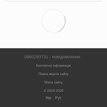
0960293731 - повідомлення
Контактна інформація
Повна версія сайту
Мапа сайту
© 2023-2026
Укр
Рус