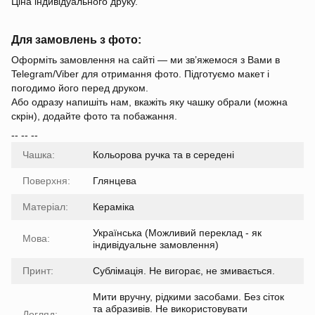
Ціна індивідуального друку.
Для замовлень з фото:
Оформіть замовлення на сайті — ми зв’яжемося з Вами в
Telegram/Viber для отримання фото. Підготуємо макет і
погодимо його перед друком.
Або одразу напишіть нам, вкажіть яку чашку обрали (можна
скрін), додайте фото та побажання.
-- -- --
Чашка:
Кольорова ручка та в середені
Поверхня:
Глянцева
Матеріал:
Кераміка
Українська (Можливий переклад - як
Мова:
індивідуальне замовлення)
Принт:
Сублімація. Не вигорає, не змивається.
Мити вручну, рідкими засобами. Без сіток
та абразивів. Не використовувати
Догляд: