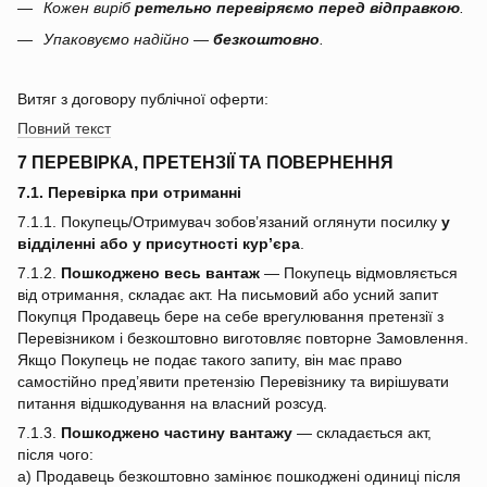
Кожен виріб
ретельно перевіряємо перед відправкою
.
Упаковуємо надійно —
безкоштовно
.
Витяг з договору публічної оферти:
Повний текст
7 ПЕРЕВІРКА, ПРЕТЕНЗІЇ ТА ПОВЕРНЕННЯ
7.1. Перевірка при отриманні
7.1.1. Покупець/Отримувач зобов’язаний оглянути посилку
у
відділенні або у присутності кур’єра
.
7.1.2.
Пошкоджено весь вантаж
— Покупець відмовляється
від отримання, складає акт. На письмовий або усний запит
Покупця Продавець бере на себе врегулювання претензії з
Перевізником і безкоштовно виготовляє повторне Замовлення.
Якщо Покупець не подає такого запиту, він має право
самостійно пред’явити претензію Перевізнику та вирішувати
питання відшкодування на власний розсуд.
7.1.3.
Пошкоджено частину вантажу
— складається акт,
після чого:
a) Продавець безкоштовно замінює пошкоджені одиниці після