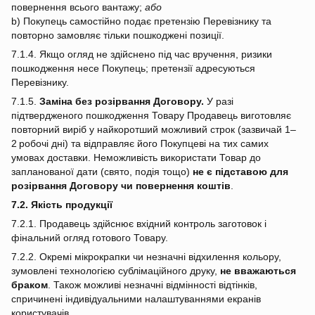
повернення всього вантажу;
або
b) Покупець самостійно подає претензію Перевізнику та
повторно замовляє тільки пошкоджені позиції.
7.1.4. Якщо огляд не здійснено під час вручення, ризики
пошкодження несе Покупець; претензії адресуються
Перевізнику.
7.1.5.
Заміна без розірвання Договору.
У разі
підтвердженого пошкодження Товару Продавець виготовляє
повторний виріб у найкоротший можливий строк (зазвичай 1–
2 робочі дні) та відправляє його Покупцеві на тих самих
умовах доставки. Неможливість використати Товар до
запланованої дати (свято, подія тощо)
не є підставою для
розірвання Договору чи повернення коштів
.
7.2. Якість продукції
7.2.1. Продавець здійснює вхідний контроль заготовок і
фінальний огляд готового Товару.
7.2.2. Окремі мікрокрапки чи незначні відхилення кольору,
зумовлені технологією сублімаційного друку,
не вважаються
браком
. Також можливі незначні відмінності відтінків,
спричинені індивідуальними налаштуваннями екранів
користувачів.