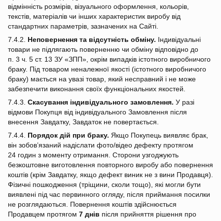
відмінність розмірів, візуального оформлення, кольорів,
текстів, матеріалів чи інших характеристик виробу від
стандартних параметрів, зазначених на Сайті.
7.4.2.
Неповернення та відсутність обміну.
Індивідуальні
товари не підлягають поверненню чи обміну відповідно до
п. 3 ч. 5 ст. 13 ЗУ «ЗПП», окрім випадків істотного виробничого
браку. Під товаром неналежної якості (істотного виробничого
браку) мається на увазі товар, який несправний і не може
забезпечити виконання своїх функціональних якостей.
7.4.3.
Скасування індивідуального замовлення.
У разі
відмови Покупця від індивідуального Замовлення після
внесення Завдатку, Завдаток не повертається.
7.4.4.
Порядок дій при браку.
Якщо Покупець виявляє брак,
він зобов’язаний надіслати фото/відео дефекту протягом
24 годин з моменту отримання. Сторони узгоджують
безкоштовне виготовлення повторного виробу або повернення
коштів (крім Завдатку, якщо дефект виник не з вини Продавця).
Фізичні пошкодження (тріщини, сколи тощо), які могли бути
виявлені під час первинного огляду, після приймання посилки
не розглядаються. Повернення коштів здійснюється
Продавцем протягом
7 днів
після прийняття рішення про