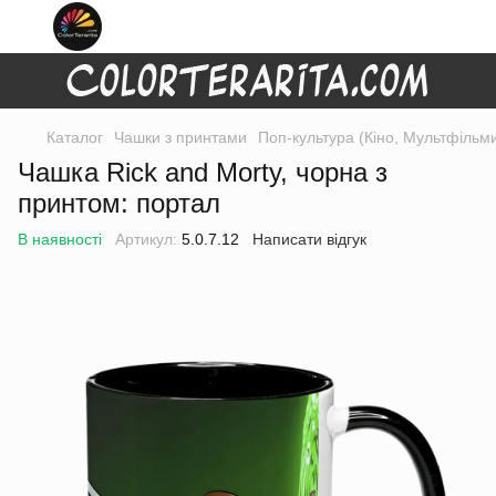
Каталог
Чашки з принтами
Поп-культура (Кіно, Мультфільм
Чашка Rick and Morty, чорна з
принтом: портал
В наявності
Артикул:
5.0.7.12
Написати відгук