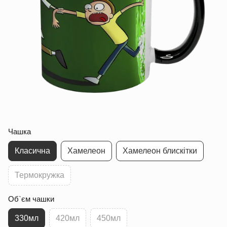
Чашка
Класична
Хамелеон
Хамелеон блискітки
Термокружка
Об`єм чашки
330мл
420мл
450мл