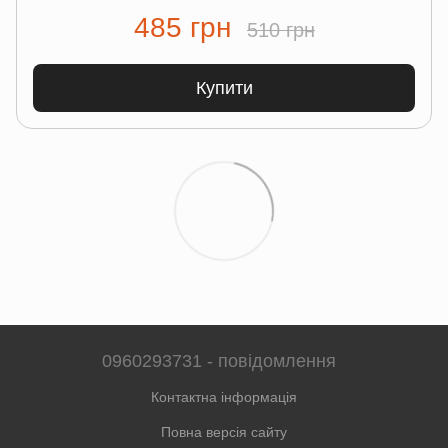
485 грн
510 грн
Купити
0960293731 - повідомлення
Контактна інформація
Повна версія сайту