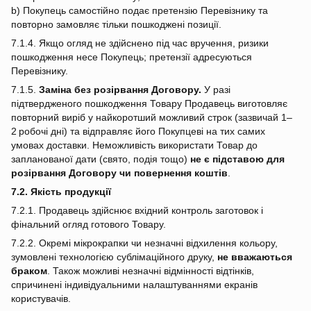
b) Покупець самостійно подає претензію Перевізнику та
повторно замовляє тільки пошкоджені позиції.
7.1.4. Якщо огляд не здійснено під час вручення, ризики
пошкодження несе Покупець; претензії адресуються
Перевізнику.
7.1.5.
Заміна без розірвання Договору.
У разі
підтвердженого пошкодження Товару Продавець виготовляє
повторний виріб у найкоротший можливий строк (зазвичай 1–
2 робочі дні) та відправляє його Покупцеві на тих самих
умовах доставки. Неможливість використати Товар до
запланованої дати (свято, подія тощо)
не є підставою для
розірвання Договору чи повернення коштів
.
7.2. Якість продукції
7.2.1. Продавець здійснює вхідний контроль заготовок і
фінальний огляд готового Товару.
7.2.2. Окремі мікрокрапки чи незначні відхилення кольору,
зумовлені технологією сублімаційного друку,
не вважаються
браком
. Також можливі незначні відмінності відтінків,
спричинені індивідуальними налаштуваннями екранів
користувачів.