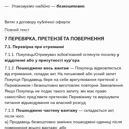
Упаковуємо надійно —
безкоштовно
.
Витяг з договору публічної оферти:
Повний текст
7 ПЕРЕВІРКА, ПРЕТЕНЗІЇ ТА ПОВЕРНЕННЯ
7.1. Перевірка при отриманні
7.1.1. Покупець/Отримувач зобов’язаний оглянути посилку
у
відділенні або у присутності кур’єра
.
7.1.2.
Пошкоджено весь вантаж
— Покупець відмовляється
від отримання, складає акт. На письмовий або усний запит
Покупця Продавець бере на себе врегулювання претензії з
Перевізником і безкоштовно виготовляє повторне Замовлення.
Якщо Покупець не подає такого запиту, він має право
самостійно пред’явити претензію Перевізнику та вирішувати
питання відшкодування на власний розсуд.
7.1.3.
Пошкоджено частину вантажу
— складається акт,
після чого:
a) Продавець безкоштовно замінює пошкоджені одиниці після
повернення всього вантажу;
або