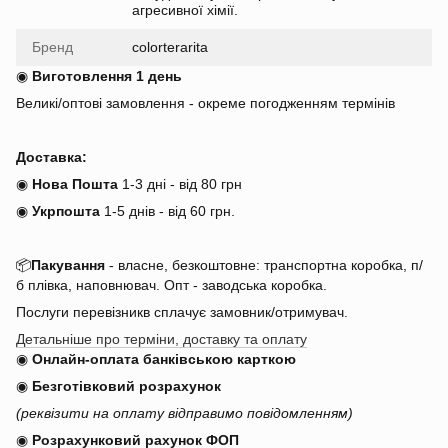
агресивної хімії.
Бренд
colorterarita
◉
Виготовлення 1 день
Великі/оптові замовлення - окреме погодженням термінів
Доставка:
◉
Нова Пошта
1-3 дні - від 80 грн
◉
Укрпошта
1-5 днів
-
від 60 грн.
📦
Пакування
- власне, безкоштовне: транспортна коробка, п/
б плівка, наповнювач. Опт - заводська коробка.
Послуги перевізникв сплачує замовник/отримувач.
Детальніше про терміни, доставку та оплату
◉
Онлайн-оплата банківською карткою
◉
Безготівковий розрахунок
(реквізити на оплату відправимо повідомленням)
◉
Розрахунковий рахунок ФОП