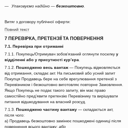
Упаковуємо надійно —
безкоштовно
.
Витяг з договору публічної оферти:
Повний текст
7 ПЕРЕВІРКА, ПРЕТЕНЗІЇ ТА ПОВЕРНЕННЯ
7.1. Перевірка при отриманні
7.1.1. Покупець/Отримувач зобов’язаний оглянути посилку
у
відділенні або у присутності кур’єра
.
7.1.2.
Пошкоджено весь вантаж
— Покупець відмовляється
від отримання, складає акт. На письмовий або усний запит
Покупця Продавець бере на себе врегулювання претензії з
Перевізником і безкоштовно виготовляє повторне Замовлення.
Якщо Покупець не подає такого запиту, він має право
самостійно пред’явити претензію Перевізнику та вирішувати
питання відшкодування на власний розсуд.
7.1.3.
Пошкоджено частину вантажу
— складається акт,
після чого:
a) Продавець безкоштовно замінює пошкоджені одиниці після
повернення всього вантажу;
або