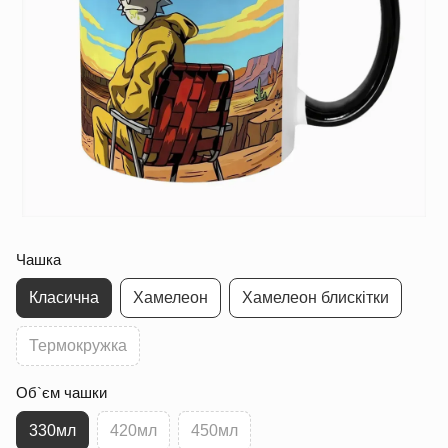
Чашка
Класична
Хамелеон
Хамелеон блискітки
Термокружка
Об`єм чашки
330мл
420мл
450мл