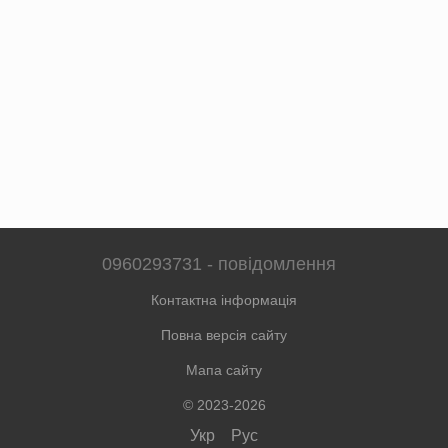
0960293731 - повідомлення
Контактна інформація
Повна версія сайту
Мапа сайту
© 2023-2026
Укр
Рус