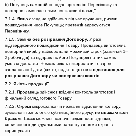
b) Покупець самостійно подає претензію Перевізнику та
повторно замовляє тільки пошкоджені позиції.
7.1.4. Якщо огляд не здійснено під час вручення, ризики
пошкодження несе Покупець; претензії адресуються
Перевізнику.
7.1.5.
Заміна без розірвання Договору.
У разі
підтвердженого пошкодження Товару Продавець виготовляє
повторний виріб у найкоротший можливий строк (зазвичай 1–
2 робочі дні) та відправляє його Покупцеві на тих самих
умовах доставки. Неможливість використати Товар до
запланованої дати (свято, подія тощо)
не є підставою для
розірвання Договору чи повернення коштів
.
7.2. Якість продукції
7.2.1. Продавець здійснює вхідний контроль заготовок і
фінальний огляд готового Товару.
7.2.2. Окремі мікрокрапки чи незначні відхилення кольору,
зумовлені технологією сублімаційного друку,
не вважаються
браком
. Також можливі незначні відмінності відтінків,
спричинені індивідуальними налаштуваннями екранів
користувачів.