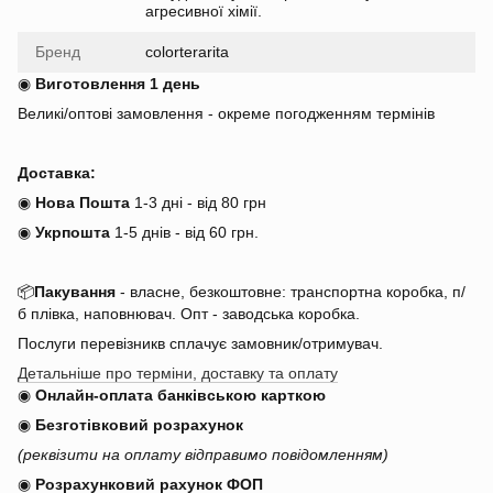
агресивної хімії.
Бренд
colorterarita
◉
Виготовлення 1 день
Великі/оптові замовлення - окреме погодженням термінів
Доставка:
◉
Нова Пошта
1-3 дні - від 80 грн
◉
Укрпошта
1-5 днів
-
від 60 грн.
📦
Пакування
- власне, безкоштовне: транспортна коробка, п/
б плівка, наповнювач. Опт - заводська коробка.
Послуги перевізникв сплачує замовник/отримувач.
Детальніше про терміни, доставку та оплату
◉
Онлайн-оплата банківською карткою
◉
Безготівковий розрахунок
(реквізити на оплату відправимо повідомленням)
◉
Розрахунковий рахунок ФОП