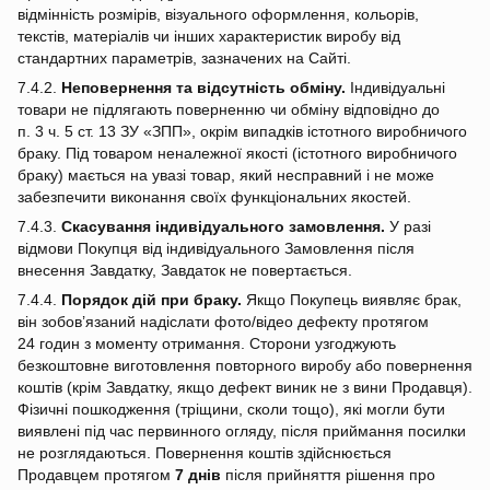
відмінність розмірів, візуального оформлення, кольорів,
текстів, матеріалів чи інших характеристик виробу від
стандартних параметрів, зазначених на Сайті.
7.4.2.
Неповернення та відсутність обміну.
Індивідуальні
товари не підлягають поверненню чи обміну відповідно до
п. 3 ч. 5 ст. 13 ЗУ «ЗПП», окрім випадків істотного виробничого
браку. Під товаром неналежної якості (істотного виробничого
браку) мається на увазі товар, який несправний і не може
забезпечити виконання своїх функціональних якостей.
7.4.3.
Скасування індивідуального замовлення.
У разі
відмови Покупця від індивідуального Замовлення після
внесення Завдатку, Завдаток не повертається.
7.4.4.
Порядок дій при браку.
Якщо Покупець виявляє брак,
він зобов’язаний надіслати фото/відео дефекту протягом
24 годин з моменту отримання. Сторони узгоджують
безкоштовне виготовлення повторного виробу або повернення
коштів (крім Завдатку, якщо дефект виник не з вини Продавця).
Фізичні пошкодження (тріщини, сколи тощо), які могли бути
виявлені під час первинного огляду, після приймання посилки
не розглядаються. Повернення коштів здійснюється
Продавцем протягом
7 днів
після прийняття рішення про