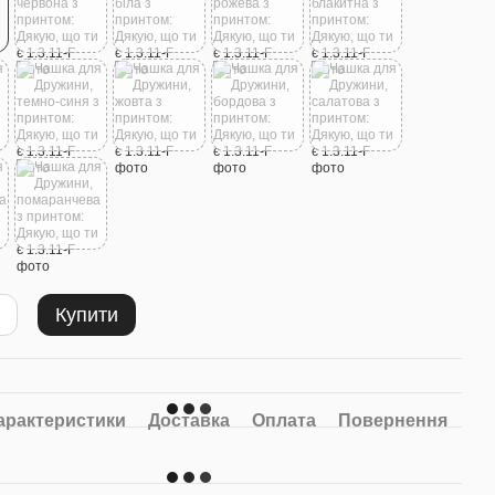
м
,
Велика подарункова
Фотомагніти A7 100x70mm
:
коробка №14
8шт Комплект
120 грн
250 грн
Купити
10 грн
Купити
арактеристики
Доставка
Оплата
Повернення