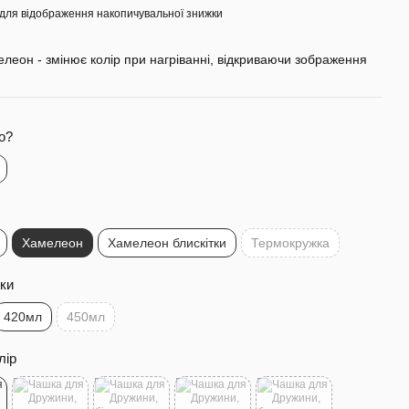
для відображення накопичувальної знижки
леон - змінює колір при нагріванні, відкриваючи зображення
о?
Хамелеон
Хамелеон блискітки
Термокружка
ки
420мл
450мл
лір