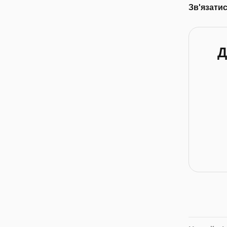
Зв'язати
Д