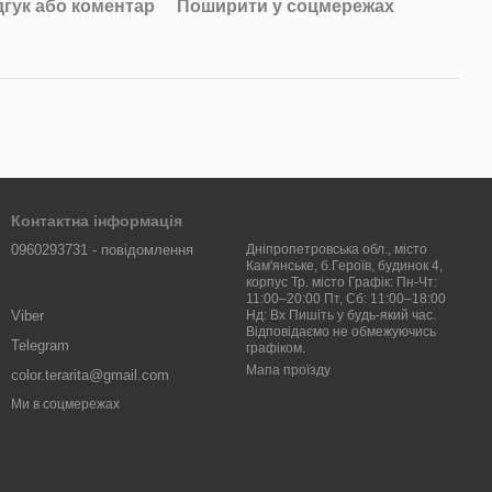
дгук або коментар
Поширити у соцмережах
Контактна інформація
0960293731 - повідомлення
Дніпропетровська обл., місто
Кам'янське, б.Героїв, будинок 4,
корпус Тр. місто Графік: Пн-Чт:
11:00–20:00 Пт, Сб: 11:00–18:00
Viber
Нд: Вх Пишіть у будь-який час.
Відповідаємо не обмежуючись
Telegram
графіком.
Мапа проїзду
color.terarita@gmail.com
Ми в соцмережах