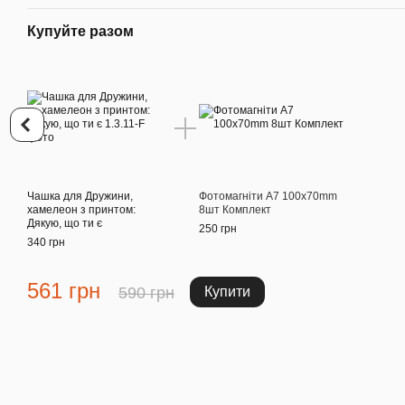
Купуйте разом
Чашка для Дружини,
Фотомагніти A7 100x70mm
хамелеон з принтом:
8шт Комплект
Дякую, що ти є
250 грн
340 грн
561 грн
590 грн
Купити