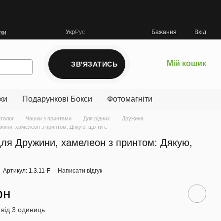
Укр
Рус
Бажання
Вхід
уки
Мій кошик
ЗВ'ЯЗАТИСЬ
хи
Подарункові Бокси
Фотомагніти
аталог
Чашки з принтами
Для рідних
Дружина
жини, хамелеон з принтом: Дякую, що ти є
ля Дружини, хамелеон з принтом: Дякую,
Артикул: 1.3.11-F
Написати відгук
рн
 від 3 одиниць