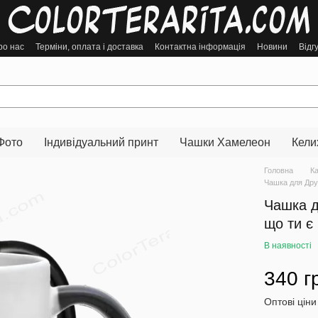
ро нас
Терміни, оплата і доставка
Контактна інформація
Новини
Відг
Фото
Індивідуальний принт
Чашки Хамелеон
Кели
Головна
К
Чашка для Дру
Чашка д
що ти є
В наявності
340 г
Оптові ціни