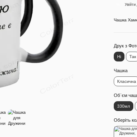
Увійти
%
Чашка Хаме
Друк з Фот
Ні
Так
Чашка
Класична
Об`єм чаш
330мл
Оберіть ко