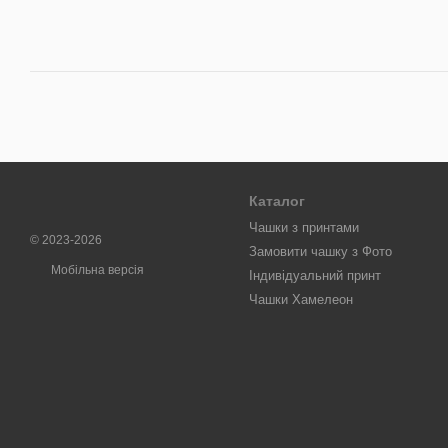
Каталог
Чашки з принтами
© 2023-2026
Замовити чашку з Фото
Мобільна версія
Індивідуальний принт
Чашки Хамелеон