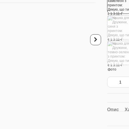
Купуйте разо
Чашка для Дружини
хамелеон з принтом
Дякую, що ти є
340 грн
675 грн
7
Опис
Х