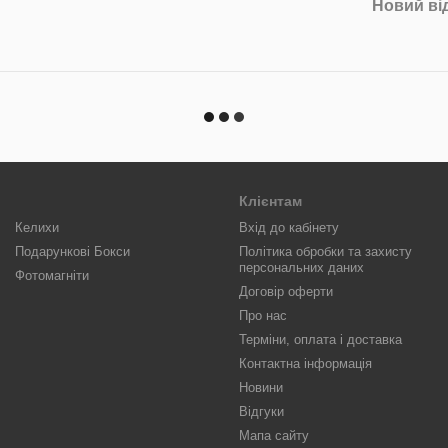
Новий ві
Клієнтам
Келихи
Вхід до кабінету
Подарункові Бокси
Політика обробки та захисту
персональних даних
Фотомагніти
Договір оферти
Про нас
Терміни, оплата і доставка
Контактна інформація
Новини
Відгуки
Мапа сайту