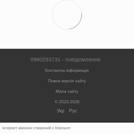
0960293731 - повідомлення
Контактна інформація
Повна версія сайту
Мапа сайту
© 2023-2026
Укр
Рус
Інтернет-магазин створений з Хорошоп