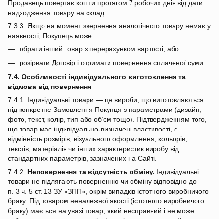
Продавець повертає кошти протягом 7 робочих днів від дати
надходження товару на склад.
7.3.3. Якщо на момент звернення аналогічного товару немає у
наявності, Покупець може:
обрати інший товар з перерахунком вартості; або
розірвати Договір і отримати повернення сплаченої суми.
7.4. Особливості індивідуального виготовлення та
відмова від повернення
7.4.1. Індивідуальні товари — це вироби, що виготовляються
під конкретне Замовлення Покупця з параметрами (дизайн,
фото, текст, колір, тип або об’єм тощо). Підтвердженням того,
що товар має індивідуально‑визначені властивості, є
відмінність розмірів, візуального оформлення, кольорів,
текстів, матеріалів чи інших характеристик виробу від
стандартних параметрів, зазначених на Сайті.
7.4.2.
Неповернення та відсутність обміну.
Індивідуальні
товари не підлягають поверненню чи обміну відповідно до
п. 3 ч. 5 ст. 13 ЗУ «ЗПП», окрім випадків істотного виробничого
браку. Під товаром неналежної якості (істотного виробничого
браку) мається на увазі товар, який несправний і не може