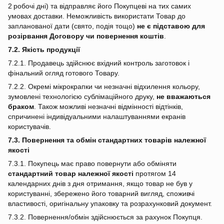
2 робочі дні) та відправляє його Покупцеві на тих самих
умовах доставки. Неможливість використати Товар до
запланованої дати (свято, подія тощо)
не є підставою для
розірвання Договору чи повернення коштів
.
7.2. Якість продукції
7.2.1. Продавець здійснює вхідний контроль заготовок і
фінальний огляд готового Товару.
7.2.2. Окремі мікрокрапки чи незначні відхилення кольору,
зумовлені технологією сублімаційного друку,
не вважаються
браком
. Також можливі незначні відмінності відтінків,
спричинені індивідуальними налаштуваннями екранів
користувачів.
7.3. Повернення та обмін стандартних товарів належної
якості
7.3.1. Покупець має право повернути або обміняти
стандартний товар належної якості
протягом 14
календарних днів з дня отримання, якщо товар не був у
користуванні, збережено його товарний вигляд, споживчі
властивості, оригінальну упаковку та розрахунковий документ.
7.3.2. Повернення/обмін здійснюється за рахунок Покупця.