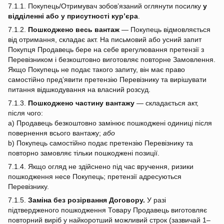
7.1.1. Покупець/Отримувач зобов’язаний оглянути посилку
у
відділенні або у присутності кур’єра
.
7.1.2.
Пошкоджено весь вантаж
— Покупець відмовляється
від отримання, складає акт. На письмовий або усний запит
Покупця Продавець бере на себе врегулювання претензії з
Перевізником і безкоштовно виготовляє повторне Замовлення.
Якщо Покупець не подає такого запиту, він має право
самостійно пред’явити претензію Перевізнику та вирішувати
питання відшкодування на власний розсуд.
7.1.3.
Пошкоджено частину вантажу
— складається акт,
після чого:
a) Продавець безкоштовно замінює пошкоджені одиниці після
повернення всього вантажу;
або
b) Покупець самостійно подає претензію Перевізнику та
повторно замовляє тільки пошкоджені позиції.
7.1.4. Якщо огляд не здійснено під час вручення, ризики
пошкодження несе Покупець; претензії адресуються
Перевізнику.
7.1.5.
Заміна без розірвання Договору.
У разі
підтвердженого пошкодження Товару Продавець виготовляє
повторний виріб у найкоротший можливий строк (зазвичай 1–