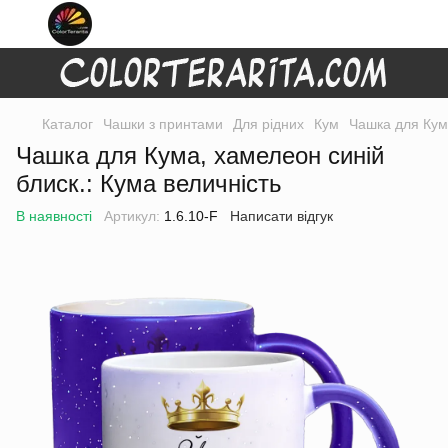
Каталог
Чашки з принтами
Для рідних
Кум
Чашка для Кума
Чашка для Кума, хамелеон синій
блиск.: Кума величність
В наявності
Артикул:
1.6.10-F
Написати відгук