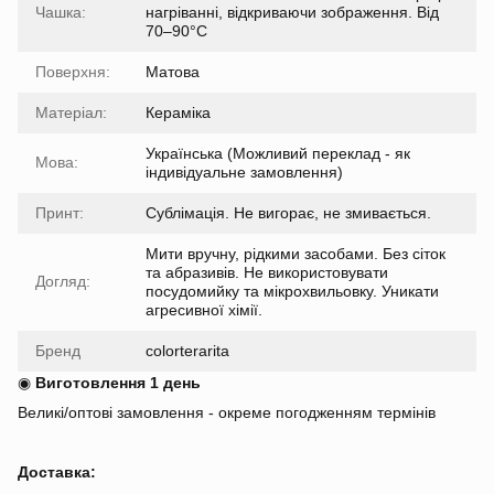
Чашка:
нагріванні, відкриваючи зображення. Від
70–90°C
Поверхня:
Матова
Матеріал:
Кераміка
Українська (Можливий переклад - як
Мова:
індивідуальне замовлення)
Принт:
Сублімація. Не вигорає, не змивається.
Мити вручну, рідкими засобами. Без сіток
та абразивів. Не використовувати
Догляд:
посудомийку та мікрохвильовку. Уникати
агресивної хімії.
Бренд
colorterarita
◉
Виготовлення 1 день
Великі/оптові замовлення - окреме погодженням термінів
Доставка: