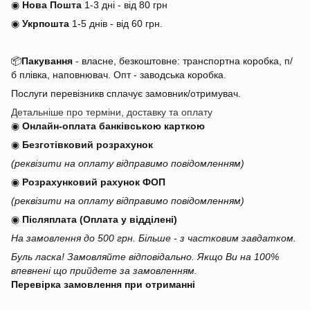
◉
Нова Пошта
1-3 дні - від 80 грн
◉
Укрпошта
1-5 днів
-
від 60 грн.
📦
Пакування
- власне, безкоштовне: транспортна коробка, п/
б плівка, наповнювач. Опт - заводська коробка.
Послуги перевізникв сплачує замовник/отримувач.
Детальніше про терміни, доставку та оплату
◉
Онлайн-оплата банківською карткою
◉
Безготівковий розрахунок
(реквізити на оплату відправимо повідомленням)
◉
Розрахунковий рахунок ФОП
(реквізити на оплату відправимо повідомленням)
◉
Післяплата (Оплата у відділені)
На замовлення до 500 грн. Більше - з частковим завдатком.
Буль ласка! Замовляйте відповідально. Якщо Ви на 100%
впевнені що прийдете за замовленням.
Перевірка замовлення при отриманні