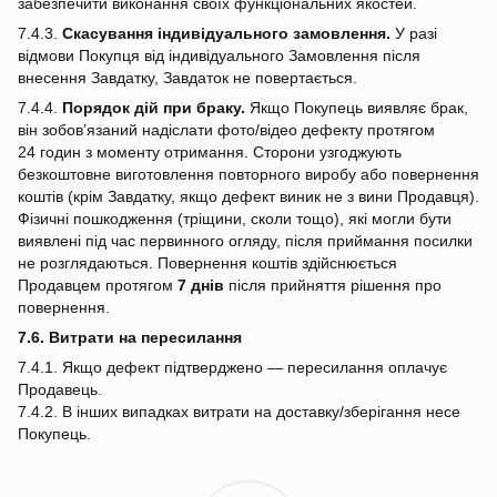
забезпечити виконання своїх функціональних якостей.
7.4.3.
Скасування індивідуального замовлення.
У разі
відмови Покупця від індивідуального Замовлення після
внесення Завдатку, Завдаток не повертається.
7.4.4.
Порядок дій при браку.
Якщо Покупець виявляє брак,
він зобов’язаний надіслати фото/відео дефекту протягом
24 годин з моменту отримання. Сторони узгоджують
безкоштовне виготовлення повторного виробу або повернення
коштів (крім Завдатку, якщо дефект виник не з вини Продавця).
Фізичні пошкодження (тріщини, сколи тощо), які могли бути
виявлені під час первинного огляду, після приймання посилки
не розглядаються. Повернення коштів здійснюється
Продавцем протягом
7 днів
після прийняття рішення про
повернення.
7.6. Витрати на пересилання
7.4.1. Якщо дефект підтверджено — пересилання оплачує
Продавець.
7.4.2. В інших випадках витрати на доставку/зберігання несе
Покупець.