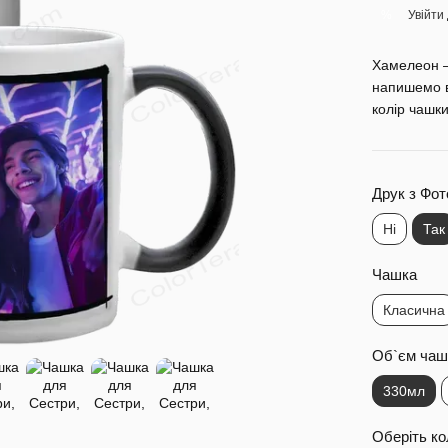
Увійти
%
Хамелеон —
напишемо в
колір чашк
Друк з Фот
Ні
Так
Чашка
Класична
Об`єм чаш
330мл
Оберіть ко