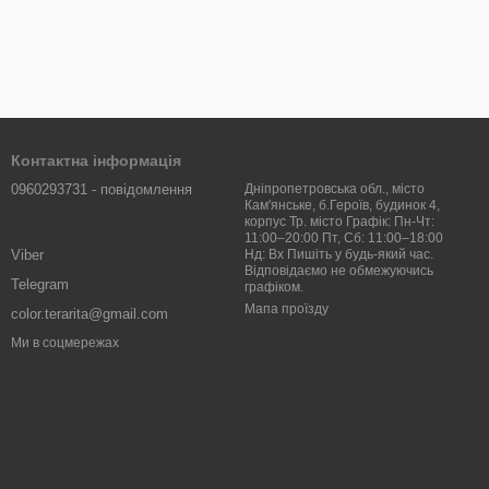
Контактна інформація
0960293731 - повідомлення
Дніпропетровська обл., місто
Кам'янське, б.Героїв, будинок 4,
корпус Тр. місто Графік: Пн-Чт:
11:00–20:00 Пт, Сб: 11:00–18:00
Viber
Нд: Вх Пишіть у будь-який час.
Відповідаємо не обмежуючись
Telegram
графіком.
Мапа проїзду
color.terarita@gmail.com
Ми в соцмережах