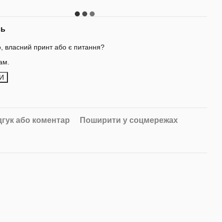
сь
о, власний принт або є питання?
ам.
И
дгук або коментар
Поширити у соцмережах