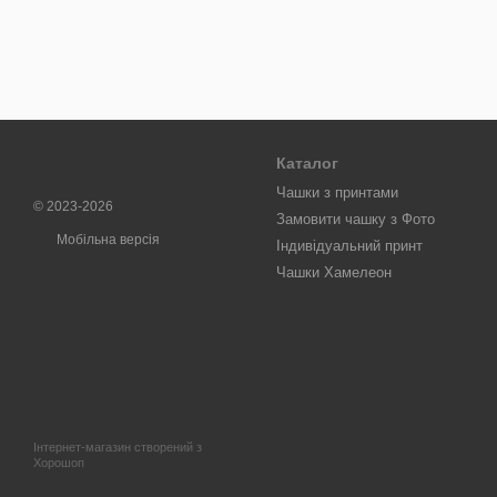
Каталог
Чашки з принтами
© 2023-2026
Замовити чашку з Фото
Мобільна версія
Індивідуальний принт
Чашки Хамелеон
Інтернет-магазин створений з
Хорошоп