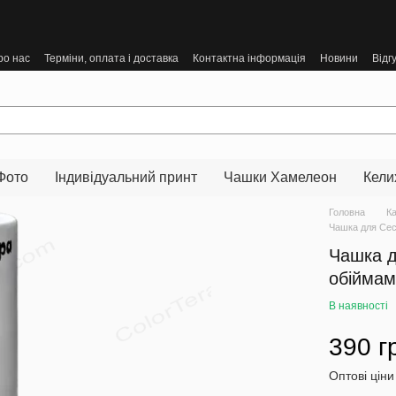
ро нас
Терміни, оплата і доставка
Контактна інформація
Новини
Відг
Фото
Індивідуальний принт
Чашки Хамелеон
Кели
Головна
К
Чашка для Сест
Чашка д
обійма
В наявності
390 г
Оптові ціни