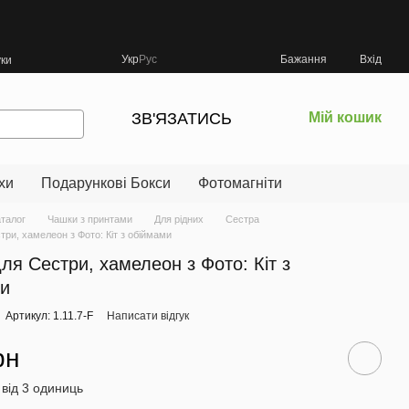
Укр
Рус
Бажання
Вхід
уки
ЗВ'ЯЗАТИСЬ
Мій кошик
хи
Подарункові Бокси
Фотомагніти
аталог
Чашки з принтами
Для рідних
Сестра
ри, хамелеон з Фото: Кіт з обіймами
ля Сестри, хамелеон з Фото: Кіт з
ми
Артикул: 1.11.7-F
Написати відгук
рн
 від 3 одиниць