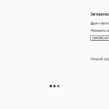
Зв'язати
Друк з фот
Напишіть н
НАПИСАТ
Новий ві