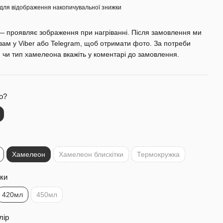
для відображення накопичувальної знижки
 проявляє зображення при нагріванні. Після замовлення ми
ам у Viber або Telegram, щоб отримати фото. За потреби
и чи тип хамелеона вкажіть у коментарі до замовлення.
о?
Хамелеон
Хамелеон блискітки
Термокружка
ки
420мл
450мл
лір