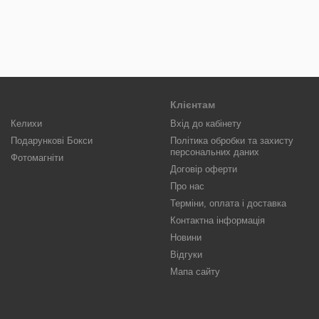
Клієнтам
Келихи
Вхід до кабінету
Подарункові Бокси
Політика обробки та захисту
персональних даних
Фотомагніти
Договір оферти
Про нас
Терміни, оплата і доставка
Контактна інформація
Новини
Відгуки
Мапа сайту