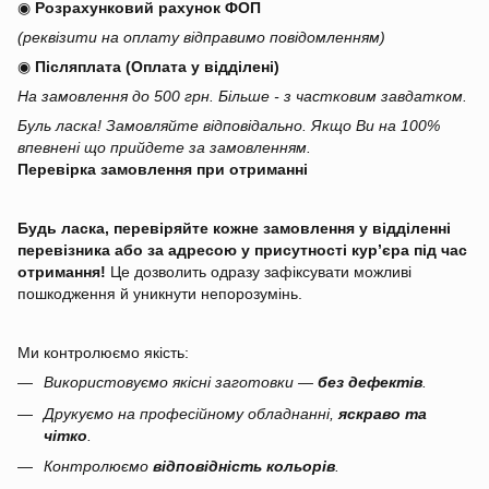
◉
Розрахунковий рахунок ФОП
(реквізити на оплату відправимо повідомленням)
◉
Післяплата (Оплата у відділені)
На замовлення до 500 грн. Більше - з частковим завдатком.
Буль ласка! Замовляйте відповідально. Якщо Ви на 100%
впевнені що прийдете за замовленням.
Перевірка замовлення при отриманні
Будь ласка, перевіряйте кожне замовлення у відділенні
перевізника або за адресою у присутності кур’єра під час
отримання!
Це дозволить одразу зафіксувати можливі
пошкодження й уникнути непорозумінь.
Ми контролюємо якість:
Використовуємо якісні заготовки —
без дефектів
.
Друкуємо на професійному обладнанні,
яскраво та
чітко
.
Контролюємо
відповідність кольорів
.