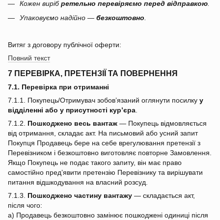
Кожен виріб
ретельно перевіряємо перед відправкою
.
Упаковуємо надійно —
безкоштовно
.
Витяг з договору публічної оферти:
Повний текст
7 ПЕРЕВІРКА, ПРЕТЕНЗІЇ ТА ПОВЕРНЕННЯ
7.1. Перевірка при отриманні
7.1.1. Покупець/Отримувач зобов’язаний оглянути посилку
у
відділенні або у присутності кур’єра
.
7.1.2.
Пошкоджено весь вантаж
— Покупець відмовляється
від отримання, складає акт. На письмовий або усний запит
Покупця Продавець бере на себе врегулювання претензії з
Перевізником і безкоштовно виготовляє повторне Замовлення.
Якщо Покупець не подає такого запиту, він має право
самостійно пред’явити претензію Перевізнику та вирішувати
питання відшкодування на власний розсуд.
7.1.3.
Пошкоджено частину вантажу
— складається акт,
після чого:
a) Продавець безкоштовно замінює пошкоджені одиниці після