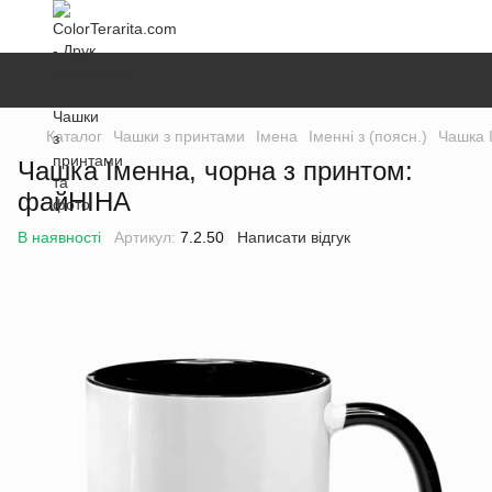
Каталог
Чашки з принтами
Імена
Іменні з (поясн.)
Чашка 
Чашка Іменна, чорна з принтом:
файНІНА
В наявності
Артикул:
7.2.50
Написати відгук