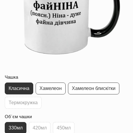
Чашка
Класична
Хамелеон
Хамелеон блискітки
Термокружка
Об`єм чашки
330мл
420мл
450мл