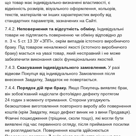
що товар має індивідуально‑визначені властивості, є
відмінність розмірів, візуального оформлення, кольорів,
текстів, матеріалів чи інших характеристик виробу від
стандартних параметрів, зазначених на Сайті.
7.4.2.
Неповернення та відсутність обміну.
Індивідуальні
товари не підлягають поверненню чи обміну відповідно до
п. 3 ч. 5 ст. 13 ЗУ «ЗПП», окрім випадків істотного виробничого
браку. Під товаром неналежної якості (істотного виробничого
браку) мається на увазі товар, який несправний і не може
забезпечити виконання своїх функціональних якостей.
7.4.3.
Скасування індивідуального замовлення.
У разі
відмови Покупця від індивідуального Замовлення після
внесення Завдатку, Завдаток не повертається.
7.4.4.
Порядок дій при браку.
Якщо Покупець виявляє брак,
він зобов’язаний надіслати фото/відео дефекту протягом
24 годин з моменту отримання. Сторони узгоджують
безкоштовне виготовлення повторного виробу або повернення
коштів (крім Завдатку, якщо дефект виник не з вини Продавця).
Фізичні пошкодження (тріщини, сколи тощо), які могли бути
виявлені під час первинного огляду, після приймання посилки
не розглядаються. Повернення коштів здійснюється