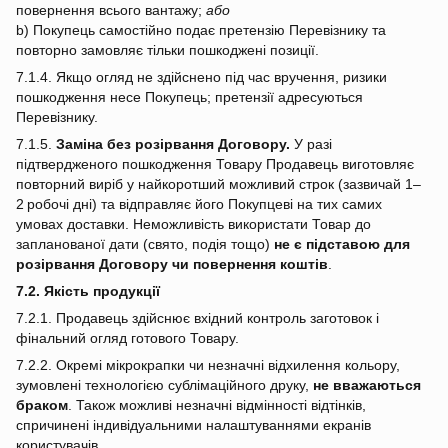
повернення всього вантажу;
або
b) Покупець самостійно подає претензію Перевізнику та
повторно замовляє тільки пошкоджені позиції.
7.1.4. Якщо огляд не здійснено під час вручення, ризики
пошкодження несе Покупець; претензії адресуються
Перевізнику.
7.1.5.
Заміна без розірвання Договору.
У разі
підтвердженого пошкодження Товару Продавець виготовляє
повторний виріб у найкоротший можливий строк (зазвичай 1–
2 робочі дні) та відправляє його Покупцеві на тих самих
умовах доставки. Неможливість використати Товар до
запланованої дати (свято, подія тощо)
не є підставою для
розірвання Договору чи повернення коштів
.
7.2. Якість продукції
7.2.1. Продавець здійснює вхідний контроль заготовок і
фінальний огляд готового Товару.
7.2.2. Окремі мікрокрапки чи незначні відхилення кольору,
зумовлені технологією сублімаційного друку,
не вважаються
браком
. Також можливі незначні відмінності відтінків,
спричинені індивідуальними налаштуваннями екранів
користувачів.