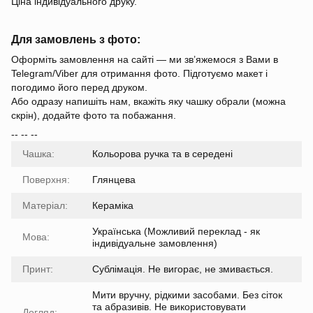
Ціна індивідуального друку.
Для замовлень з фото:
Оформіть замовлення на сайті — ми зв’яжемося з Вами в
Telegram/Viber для отримання фото. Підготуємо макет і
погодимо його перед друком.
Або одразу напишіть нам, вкажіть яку чашку обрали (можна
скрін), додайте фото та побажання.
-- -- --
Чашка:
Кольорова ручка та в середені
Поверхня:
Глянцева
Матеріал:
Кераміка
Українська (Можливий переклад - як
Мова:
індивідуальне замовлення)
Принт:
Сублімація. Не вигорає, не змивається.
Мити вручну, рідкими засобами. Без сіток
та абразивів. Не використовувати
Догляд: