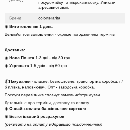
посудомийку та мікрохвильовку. Уникати
агресивної хімії.
Бренд
colorterarita
◉
Виготовлення 1 день
Великі/оптові замовлення - окреме погодженням термінів
Доставка:
◉
Нова Пошта
1-3 дні - від 80 грн
◉
Укрпошта
1-5 днів
-
від 60 грн.
📦
Пакування
- власне, безкоштовне: транспортна коробка, п/
б плівка, наповнювач. Опт - заводська коробка.
Послуги перевізникв сплачує замовник/отримувач.
Детальніше про терміни, доставку та оплату
◉
Онлайн-оплата банківською карткою
◉
Безготівковий розрахунок
(реквізити на оплату відправимо повідомленням)