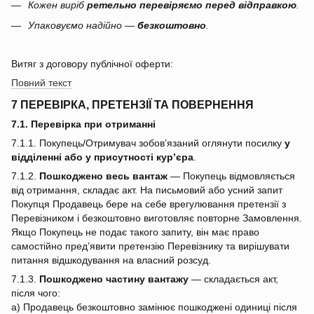
Кожен виріб
ретельно перевіряємо перед відправкою
.
Упаковуємо надійно —
безкоштовно
.
Витяг з договору публічної оферти:
Повний текст
7 ПЕРЕВІРКА, ПРЕТЕНЗІЇ ТА ПОВЕРНЕННЯ
7.1. Перевірка при отриманні
7.1.1. Покупець/Отримувач зобов’язаний оглянути посилку
у
відділенні або у присутності кур’єра
.
7.1.2.
Пошкоджено весь вантаж
— Покупець відмовляється
від отримання, складає акт. На письмовий або усний запит
Покупця Продавець бере на себе врегулювання претензії з
Перевізником і безкоштовно виготовляє повторне Замовлення.
Якщо Покупець не подає такого запиту, він має право
самостійно пред’явити претензію Перевізнику та вирішувати
питання відшкодування на власний розсуд.
7.1.3.
Пошкоджено частину вантажу
— складається акт,
після чого:
a) Продавець безкоштовно замінює пошкоджені одиниці після