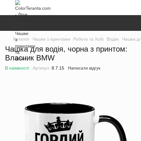
Каталог
Чашки з принтами
Робота та Хобі
Водію
Чашка дл
Чашка для водія, чорна з принтом:
Власник BMW
В наявності
Артикул:
8.7.15
Написати відгук