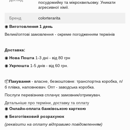
посудомийку та мікрохвильовку. Уникати
агресивної хімії.
Бренд
colorterarita
◉
Виготовлення 1 день
Великі/оптові замовлення - окреме погодженням термінів
Доставка:
◉
Нова Пошта
1-3 дні - від 80 грн
◉
Укрпошта
1-5 днів
-
від 60 грн.
📦
Пакування
- власне, безкоштовне: транспортна коробка, п/
б плівка, наповнювач. Опт - заводська коробка.
Послуги перевізникв сплачує замовник/отримувач.
Детальніше про терміни, доставку та оплату
◉
Онлайн-оплата банківською карткою
◉
Безготівковий розрахунок
(реквізити на оплату відправимо повідомленням)