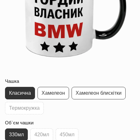
Чашка
Класична
Хамелеон
Хамелеон блискітки
Термокружка
Об`єм чашки
330мл
420мл
450мл