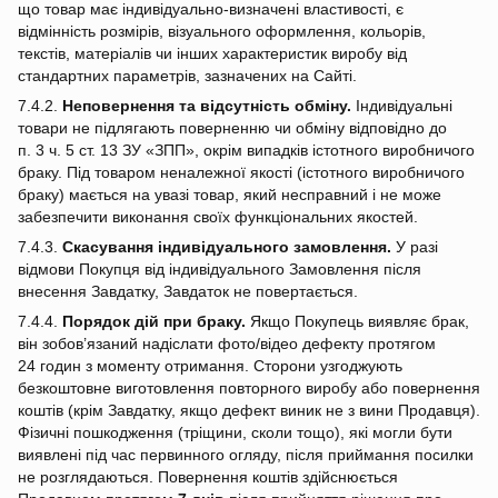
що товар має індивідуально‑визначені властивості, є
відмінність розмірів, візуального оформлення, кольорів,
текстів, матеріалів чи інших характеристик виробу від
стандартних параметрів, зазначених на Сайті.
7.4.2.
Неповернення та відсутність обміну.
Індивідуальні
товари не підлягають поверненню чи обміну відповідно до
п. 3 ч. 5 ст. 13 ЗУ «ЗПП», окрім випадків істотного виробничого
браку. Під товаром неналежної якості (істотного виробничого
браку) мається на увазі товар, який несправний і не може
забезпечити виконання своїх функціональних якостей.
7.4.3.
Скасування індивідуального замовлення.
У разі
відмови Покупця від індивідуального Замовлення після
внесення Завдатку, Завдаток не повертається.
7.4.4.
Порядок дій при браку.
Якщо Покупець виявляє брак,
він зобов’язаний надіслати фото/відео дефекту протягом
24 годин з моменту отримання. Сторони узгоджують
безкоштовне виготовлення повторного виробу або повернення
коштів (крім Завдатку, якщо дефект виник не з вини Продавця).
Фізичні пошкодження (тріщини, сколи тощо), які могли бути
виявлені під час первинного огляду, після приймання посилки
не розглядаються. Повернення коштів здійснюється