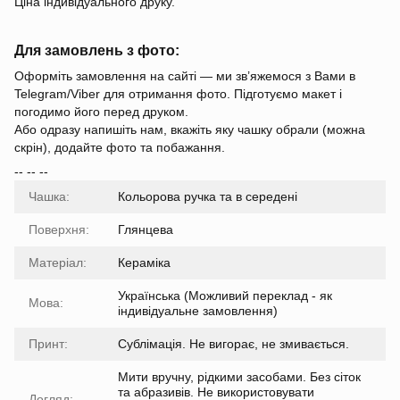
Ціна індивідуального друку.
Для замовлень з фото:
Оформіть замовлення на сайті — ми зв’яжемося з Вами в
Telegram/Viber для отримання фото. Підготуємо макет і
погодимо його перед друком.
Або одразу напишіть нам, вкажіть яку чашку обрали (можна
скрін), додайте фото та побажання.
-- -- --
Чашка:
Кольорова ручка та в середені
Поверхня:
Глянцева
Матеріал:
Кераміка
Українська (Можливий переклад - як
Мова:
індивідуальне замовлення)
Принт:
Сублімація. Не вигорає, не змивається.
Мити вручну, рідкими засобами. Без сіток
та абразивів. Не використовувати
Догляд: