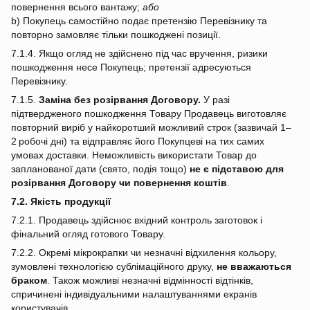
повернення всього вантажу;
або
b) Покупець самостійно подає претензію Перевізнику та
повторно замовляє тільки пошкоджені позиції.
7.1.4. Якщо огляд не здійснено під час вручення, ризики
пошкодження несе Покупець; претензії адресуються
Перевізнику.
7.1.5.
Заміна без розірвання Договору.
У разі
підтвердженого пошкодження Товару Продавець виготовляє
повторний виріб у найкоротший можливий строк (зазвичай 1–
2 робочі дні) та відправляє його Покупцеві на тих самих
умовах доставки. Неможливість використати Товар до
запланованої дати (свято, подія тощо)
не є підставою для
розірвання Договору чи повернення коштів
.
7.2. Якість продукції
7.2.1. Продавець здійснює вхідний контроль заготовок і
фінальний огляд готового Товару.
7.2.2. Окремі мікрокрапки чи незначні відхилення кольору,
зумовлені технологією сублімаційного друку,
не вважаються
браком
. Також можливі незначні відмінності відтінків,
спричинені індивідуальними налаштуваннями екранів
користувачів.