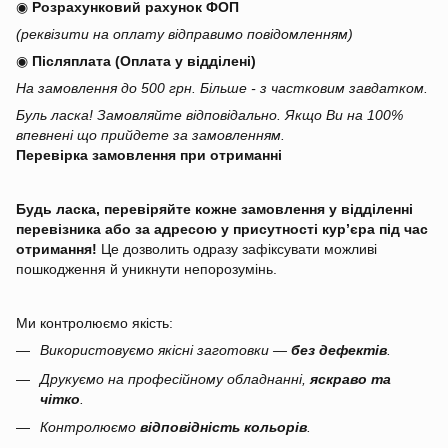
◉
Розрахунковий рахунок ФОП
(реквізити на оплату відправимо повідомленням)
◉
Післяплата (Оплата у відділені)
На замовлення до 500 грн. Більше - з частковим завдатком.
Буль ласка! Замовляйте відповідально. Якщо Ви на 100%
впевнені що прийдете за замовленням.
Перевірка замовлення при отриманні
Будь ласка, перевіряйте кожне замовлення у відділенні
перевізника або за адресою у присутності кур’єра під час
отримання!
Це дозволить одразу зафіксувати можливі
пошкодження й уникнути непорозумінь.
Ми контролюємо якість:
Використовуємо якісні заготовки —
без дефектів
.
Друкуємо на професійному обладнанні,
яскраво та
чітко
.
Контролюємо
відповідність кольорів
.