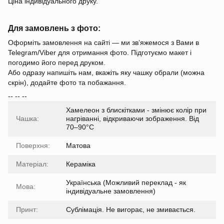
Ціна індивідуального друку.
Для замовлень з фото:
Оформіть замовлення на сайті — ми зв’яжемося з Вами в
Telegram/Viber для отримання фото. Підготуємо макет і
погодимо його перед друком.
Або одразу напишіть нам, вкажіть яку чашку обрали (можна
скрін), додайте фото та побажання.
-- -- --
Хамелеон з блискітками - змінює колір при
Чашка:
нагріванні, відкриваючи зображення. Від
70–90°C
Поверхня:
Матова
Матеріал:
Кераміка
Українська (Можливий переклад - як
Мова:
індивідуальне замовлення)
Принт:
Сублімація. Не вигорає, не змивається.