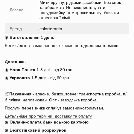
Мити вручну, рідкими засобами. Без сіток
та абразивів. Не використовувати
Догляд:
посудомийку та мікрохвильовку. Уникати
агресивної хімії.
Бренд
colorterarita
◉
Виготовлення 1 день
Великі/оптові замовлення - окреме погодженням термінів
Доставка:
◉
Нова Пошта
1-3 дні - від 80 грн
◉
Укрпошта
1-5 днів
-
від 60 грн.
📦
Пакування
- власне, безкоштовне: транспортна коробка, п/
б плівка, наповнювач. Опт - заводська коробка.
Послуги перевізникв сплачує замовник/отримувач.
Детальніше про терміни, доставку та оплату
◉
Онлайн-оплата банківською карткою
◉
Безготівковий розрахунок