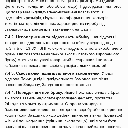
під конкретне Замовлення Покупця з параметрами (дизайн,
фото, текст, колір, тип або об’єм тощо). Підтвердженням того,
що товар має індивідуально‑визначені властивості, є
відмінність розмірів, візуального оформлення, кольорів,
текстів, матеріалів чи інших характеристик виробу від
стандартних параметрів, зазначених на Сайті.
7.4.2.
Неповернення та відсутність обміну.
Індивідуальні
товари не підлягають поверненню чи обміну відповідно до
п. 3 ч. 5 ст. 13 ЗУ «ЗПП», окрім випадків істотного виробничого
браку. Під товаром неналежної якості (істотного виробничого
браку) мається на увазі товар, який несправний і не може
забезпечити виконання своїх функціональних якостей.
7.4.3.
Скасування індивідуального замовлення.
У разі
відмови Покупця від індивідуального Замовлення після
внесення Завдатку, Завдаток не повертається.
7.4.4.
Порядок дій при браку.
Якщо Покупець виявляє брак,
він зобов’язаний надіслати фото/відео дефекту протягом
24 годин з моменту отримання. Сторони узгоджують
безкоштовне виготовлення повторного виробу або повернення
коштів (крім Завдатку, якщо дефект виник не з вини Продавця).
Фізичні пошкодження (тріщини, сколи тощо), які могли бути
виявлені під час первинного огляду, після приймання посилки