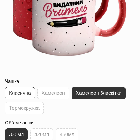
Чашка
Класична
Хамелеон
Хамелеон блискітки
Термокружка
Об`єм чашки
330мл
420мл
450мл