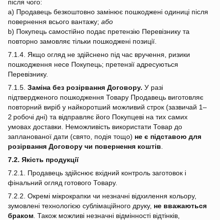
після чого:
a) Продавець безкоштовно замінює пошкоджені одиниці після
повернення всього вантажу;
або
b) Покупець самостійно подає претензію Перевізнику та
повторно замовляє тільки пошкоджені позиції.
7.1.4. Якщо огляд не здійснено під час вручення, ризики
пошкодження несе Покупець; претензії адресуються
Перевізнику.
7.1.5.
Заміна без розірвання Договору.
У разі
підтвердженого пошкодження Товару Продавець виготовляє
повторний виріб у найкоротший можливий строк (зазвичай 1–
2 робочі дні) та відправляє його Покупцеві на тих самих
умовах доставки. Неможливість використати Товар до
запланованої дати (свято, подія тощо)
не є підставою для
розірвання Договору чи повернення коштів
.
7.2. Якість продукції
7.2.1. Продавець здійснює вхідний контроль заготовок і
фінальний огляд готового Товару.
7.2.2. Окремі мікрокрапки чи незначні відхилення кольору,
зумовлені технологією сублімаційного друку,
не вважаються
браком
. Також можливі незначні відмінності відтінків,