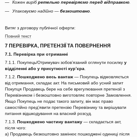
Кожен виріб
ретельно перевіряємо перед відправкою
.
Упаковуємо надійно —
безкоштовно
.
Витяг з договору публічної оферти:
Повний текст
7 ПЕРЕВІРКА, ПРЕТЕНЗІЇ ТА ПОВЕРНЕННЯ
7.1. Перевірка при отриманні
7.1.1. Покупець/Отримувач зобов’язаний оглянути посилку
у
відділенні або у присутності кур’єра
.
7.1.2.
Пошкоджено весь вантаж
— Покупець відмовляється
від отримання, складає акт. На письмовий або усний запит
Покупця Продавець бере на себе врегулювання претензії з
Перевізником і безкоштовно виготовляє повторне Замовлення.
Якщо Покупець не подає такого запиту, він має право
самостійно пред’явити претензію Перевізнику та вирішувати
питання відшкодування на власний розсуд.
7.1.3.
Пошкоджено частину вантажу
— складається акт,
після чого:
a) Продавець безкоштовно замінює пошкоджені одиниці після