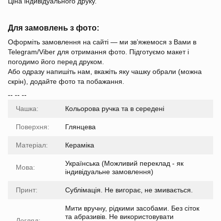
Ціна індивідуального друку.
Для замовлень з фото:
Оформіть замовлення на сайті — ми зв’яжемося з Вами в
Telegram/Viber для отримання фото. Підготуємо макет і
погодимо його перед друком.
Або одразу напишіть нам, вкажіть яку чашку обрали (можна
скрін), додайте фото та побажання.
-- -- --
Чашка:
Кольорова ручка та в середені
Поверхня:
Глянцева
Матеріал:
Кераміка
Українська (Можливий переклад - як
Мова:
індивідуальне замовлення)
Принт:
Сублімація. Не вигорає, не змивається.
Мити вручну, рідкими засобами. Без сіток
та абразивів. Не використовувати
Догляд: