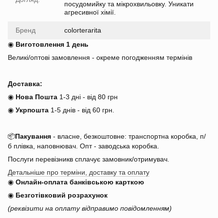
посудомийку та мікрохвильовку. Уникати
агресивної хімії.
Бренд
colorterarita
◉
Виготовлення 1 день
Великі/оптові замовлення - окреме погодженням термінів
Доставка:
◉
Нова Пошта
1-3 дні - від 80 грн
◉
Укрпошта
1-5 днів
-
від 60 грн.
📦
Пакування
- власне, безкоштовне: транспортна коробка, п/
б плівка, наповнювач. Опт - заводська коробка.
Послуги перевізникв сплачує замовник/отримувач.
Детальніше про терміни, доставку та оплату
◉
Онлайн-оплата банківською карткою
◉
Безготівковий розрахунок
(реквізити на оплату відправимо повідомленням)