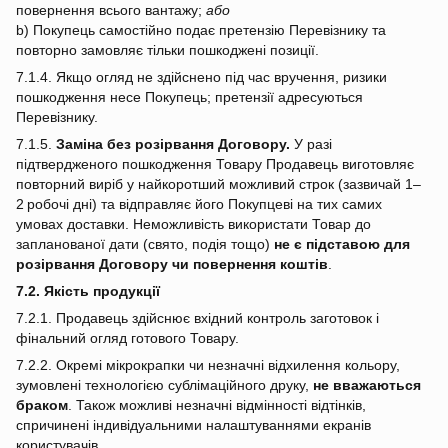
повернення всього вантажу;
або
b) Покупець самостійно подає претензію Перевізнику та
повторно замовляє тільки пошкоджені позиції.
7.1.4. Якщо огляд не здійснено під час вручення, ризики
пошкодження несе Покупець; претензії адресуються
Перевізнику.
7.1.5.
Заміна без розірвання Договору.
У разі
підтвердженого пошкодження Товару Продавець виготовляє
повторний виріб у найкоротший можливий строк (зазвичай 1–
2 робочі дні) та відправляє його Покупцеві на тих самих
умовах доставки. Неможливість використати Товар до
запланованої дати (свято, подія тощо)
не є підставою для
розірвання Договору чи повернення коштів
.
7.2. Якість продукції
7.2.1. Продавець здійснює вхідний контроль заготовок і
фінальний огляд готового Товару.
7.2.2. Окремі мікрокрапки чи незначні відхилення кольору,
зумовлені технологією сублімаційного друку,
не вважаються
браком
. Також можливі незначні відмінності відтінків,
спричинені індивідуальними налаштуваннями екранів
користувачів.