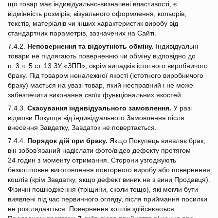
що товар має індивідуально‑визначені властивості, є
відмінність розмірів, візуального оформлення, кольорів,
текстів, матеріалів чи інших характеристик виробу від
стандартних параметрів, зазначених на Сайті.
7.4.2.
Неповернення та відсутність обміну.
Індивідуальні
товари не підлягають поверненню чи обміну відповідно до
п. 3 ч. 5 ст. 13 ЗУ «ЗПП», окрім випадків істотного виробничого
браку. Під товаром неналежної якості (істотного виробничого
браку) мається на увазі товар, який несправний і не може
забезпечити виконання своїх функціональних якостей.
7.4.3.
Скасування індивідуального замовлення.
У разі
відмови Покупця від індивідуального Замовлення після
внесення Завдатку, Завдаток не повертається.
7.4.4.
Порядок дій при браку.
Якщо Покупець виявляє брак,
він зобов’язаний надіслати фото/відео дефекту протягом
24 годин з моменту отримання. Сторони узгоджують
безкоштовне виготовлення повторного виробу або повернення
коштів (крім Завдатку, якщо дефект виник не з вини Продавця).
Фізичні пошкодження (тріщини, сколи тощо), які могли бути
виявлені під час первинного огляду, після приймання посилки
не розглядаються. Повернення коштів здійснюється