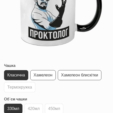
Чашка
Класична
Хамелеон
Хамелеон блискітки
Термокружка
Об`єм чашки
330мл
420мл
450мл