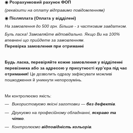
◉
Розрахунковий рахунок ФОП
(реквізити на оплату відправимо повідомленням)
◉
Післяплата (Оплата у відділені)
На замовлення до 500 грн. Більше - з частковим завдатком.
Буль ласка! Замовляйте відповідально. Якщо Ви на 100%
впевнені що прийдете за замовленням.
Перевірка замовлення при отриманні
Будь ласка, перевіряйте кожне замовлення у відділенні
перевізника або за адресою у присутності кур’єра під час
отримання!
Це дозволить одразу зафіксувати можливі
пошкодження й уникнути непорозумінь.
Ми контролюємо якість:
Використовуємо якісні заготовки —
без дефектів
.
Друкуємо на професійному обладнанні,
яскраво та
чітко
.
Контролюємо
відповідність кольорів
.