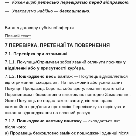
Кожен виріб
ретельно перевіряємо перед відправкою
.
Упаковуємо надійно —
безкоштовно
.
Витяг з договору публічної оферти:
Повний текст
7 ПЕРЕВІРКА, ПРЕТЕНЗІЇ ТА ПОВЕРНЕННЯ
7.1. Перевірка при отриманні
7.1.1. Покупець/Отримувач зобов’язаний оглянути посилку
у
відділенні або у присутності кур’єра
.
7.1.2.
Пошкоджено весь вантаж
— Покупець відмовляється
від отримання, складає акт. На письмовий або усний запит
Покупця Продавець бере на себе врегулювання претензії з
Перевізником і безкоштовно виготовляє повторне Замовлення.
Якщо Покупець не подає такого запиту, він має право
самостійно пред’явити претензію Перевізнику та вирішувати
питання відшкодування на власний розсуд.
7.1.3.
Пошкоджено частину вантажу
— складається акт,
після чого:
a) Продавець безкоштовно замінює пошкоджені одиниці після