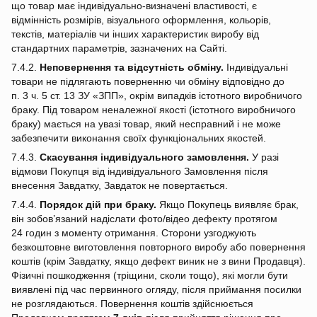
що товар має індивідуально‑визначені властивості, є
відмінність розмірів, візуального оформлення, кольорів,
текстів, матеріалів чи інших характеристик виробу від
стандартних параметрів, зазначених на Сайті.
7.4.2.
Неповернення та відсутність обміну.
Індивідуальні
товари не підлягають поверненню чи обміну відповідно до
п. 3 ч. 5 ст. 13 ЗУ «ЗПП», окрім випадків істотного виробничого
браку. Під товаром неналежної якості (істотного виробничого
браку) мається на увазі товар, який несправний і не може
забезпечити виконання своїх функціональних якостей.
7.4.3.
Скасування індивідуального замовлення.
У разі
відмови Покупця від індивідуального Замовлення після
внесення Завдатку, Завдаток не повертається.
7.4.4.
Порядок дій при браку.
Якщо Покупець виявляє брак,
він зобов’язаний надіслати фото/відео дефекту протягом
24 годин з моменту отримання. Сторони узгоджують
безкоштовне виготовлення повторного виробу або повернення
коштів (крім Завдатку, якщо дефект виник не з вини Продавця).
Фізичні пошкодження (тріщини, сколи тощо), які могли бути
виявлені під час первинного огляду, після приймання посилки
не розглядаються. Повернення коштів здійснюється