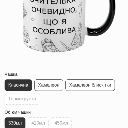
Чашка
Класична
Хамелеон
Хамелеон блискітки
Термокружка
Об`єм чашки
330мл
420мл
450мл