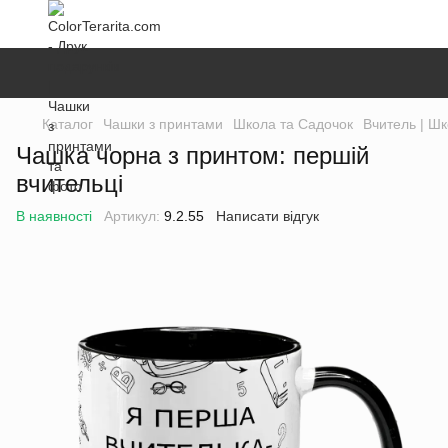
Каталог
Чашки з принтами
Школа та Садочок
Вчитель | Ш
Чашка чорна з принтом: першій
вчительці
В наявності
Артикул:
9.2.55
Написати відгук