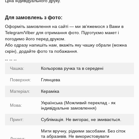
Ціна індивідуального друку.
Для замовлень з фото:
Оформіть замовлення на сайті — ми зв’яжемося з Вами в
Telegram/Viber для отримання фото. Підготуємо макет і
погодимо його перед друком.
Або одразу напишіть нам, вкажіть яку чашку обрали (можна
скрін), додайте фото та побажання.
-- -- --
Чашка:
Кольорова ручка та в середені
Поверхня:
Глянцева
Матеріал:
Кераміка
Українська (Можливий переклад - як
Мова:
індивідуальне замовлення)
Принт:
Сублімація. Не вигорає, не змивається.
Мити вручну, рідкими засобами. Без сіток
та абразивів. Не використовувати
Догляд: