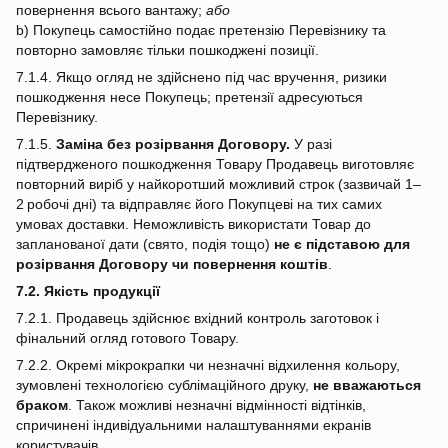
повернення всього вантажу;
або
b) Покупець самостійно подає претензію Перевізнику та
повторно замовляє тільки пошкоджені позиції.
7.1.4. Якщо огляд не здійснено під час вручення, ризики
пошкодження несе Покупець; претензії адресуються
Перевізнику.
7.1.5.
Заміна без розірвання Договору.
У разі
підтвердженого пошкодження Товару Продавець виготовляє
повторний виріб у найкоротший можливий строк (зазвичай 1–
2 робочі дні) та відправляє його Покупцеві на тих самих
умовах доставки. Неможливість використати Товар до
запланованої дати (свято, подія тощо)
не є підставою для
розірвання Договору чи повернення коштів
.
7.2. Якість продукції
7.2.1. Продавець здійснює вхідний контроль заготовок і
фінальний огляд готового Товару.
7.2.2. Окремі мікрокрапки чи незначні відхилення кольору,
зумовлені технологією сублімаційного друку,
не вважаються
браком
. Також можливі незначні відмінності відтінків,
спричинені індивідуальними налаштуваннями екранів
користувачів.