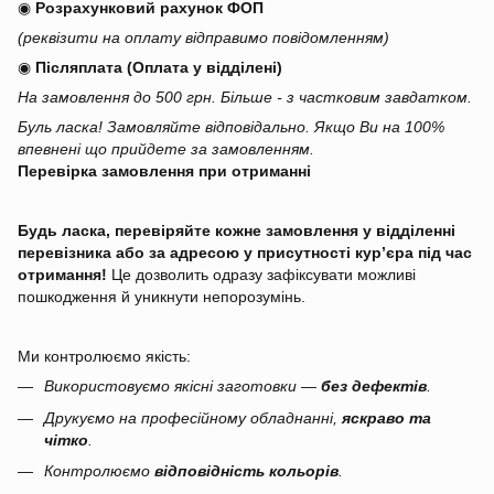
◉
Розрахунковий рахунок ФОП
(реквізити на оплату відправимо повідомленням)
◉
Післяплата (Оплата у відділені)
На замовлення до 500 грн. Більше - з частковим завдатком.
Буль ласка! Замовляйте відповідально. Якщо Ви на 100%
впевнені що прийдете за замовленням.
Перевірка замовлення при отриманні
Будь ласка, перевіряйте кожне замовлення у відділенні
перевізника або за адресою у присутності кур’єра під час
отримання!
Це дозволить одразу зафіксувати можливі
пошкодження й уникнути непорозумінь.
Ми контролюємо якість:
Використовуємо якісні заготовки —
без дефектів
.
Друкуємо на професійному обладнанні,
яскраво та
чітко
.
Контролюємо
відповідність кольорів
.