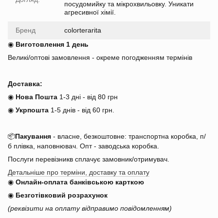
посудомийку та мікрохвильовку. Уникати
агресивної хімії.
Бренд
colorterarita
◉
Виготовлення 1 день
Великі/оптові замовлення - окреме погодженням термінів
Доставка:
◉
Нова Пошта
1-3 дні - від 80 грн
◉
Укрпошта
1-5 днів
-
від 60 грн.
📦
Пакування
- власне, безкоштовне: транспортна коробка, п/
б плівка, наповнювач. Опт - заводська коробка.
Послуги перевізникв сплачує замовник/отримувач.
Детальніше про терміни, доставку та оплату
◉
Онлайн-оплата банківською карткою
◉
Безготівковий розрахунок
(реквізити на оплату відправимо повідомленням)