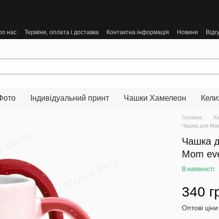
ро нас
Терміни, оплата і доставка
Контактна інформація
Новини
Відг
Фото
Індивідуальний принт
Чашки Хамелеон
Кели
Головна
К
Чашка для Мам
Чашка д
Mom ev
В наявності
340 г
Оптові ціни