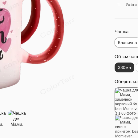
Увійти
%
Чашка
Класична
Об`єм чаш
330мл
Оберіть ко