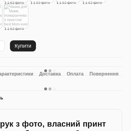
м
Купити
амелеон
Фотомагніти A7 100x70mm
Велика подарункова
Mom ever
8шт Комплект
коробка №16
арактеристики
Доставка
Оплата
Повернення
250 грн
120 грн
10 грн
Купити
сь
рук з фото, власний принт