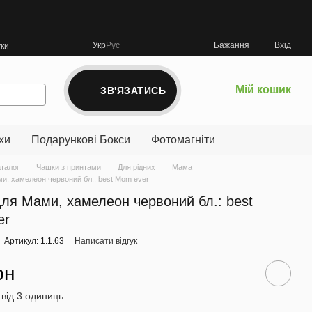
Укр
Рус
Бажання
Вхід
уки
Мій кошик
ЗВ'ЯЗАТИСЬ
хи
Подарункові Бокси
Фотомагніти
аталог
Чашки з принтами
Для рідних
Мама
и, хамелеон червоний бл.: best Mom ever
ля Мами, хамелеон червоний бл.: best
er
Артикул: 1.1.63
Написати відгук
рн
 від 3 одиниць