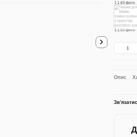
Купуйте разо
Чашка для Мами, х
червоний бл.: best 
Опис
Х
340 грн
675 грн
7
Зв'язати
Д