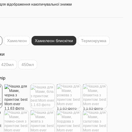
для відображення накопичувальної знижки
Хамелеон
Хамелеон блискітки
Термокружка
ки
420мл
450мл
лір