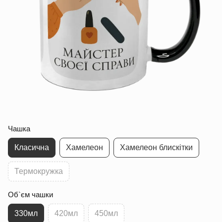
Чашка
Класична
Хамелеон
Хамелеон блискітки
Термокружка
Об`єм чашки
330мл
420мл
450мл