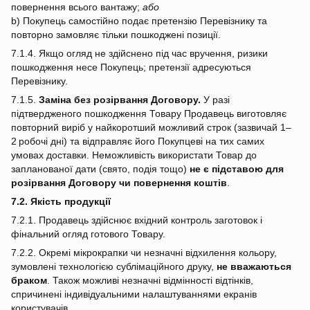
повернення всього вантажу;
або
b) Покупець самостійно подає претензію Перевізнику та
повторно замовляє тільки пошкоджені позиції.
7.1.4. Якщо огляд не здійснено під час вручення, ризики
пошкодження несе Покупець; претензії адресуються
Перевізнику.
7.1.5.
Заміна без розірвання Договору.
У разі
підтвердженого пошкодження Товару Продавець виготовляє
повторний виріб у найкоротший можливий строк (зазвичай 1–
2 робочі дні) та відправляє його Покупцеві на тих самих
умовах доставки. Неможливість використати Товар до
запланованої дати (свято, подія тощо)
не є підставою для
розірвання Договору чи повернення коштів
.
7.2. Якість продукції
7.2.1. Продавець здійснює вхідний контроль заготовок і
фінальний огляд готового Товару.
7.2.2. Окремі мікрокрапки чи незначні відхилення кольору,
зумовлені технологією сублімаційного друку,
не вважаються
браком
. Також можливі незначні відмінності відтінків,
спричинені індивідуальними налаштуваннями екранів
користувачів.