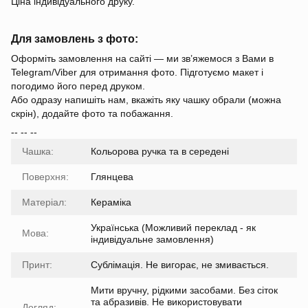
Ціна індивідуального друку.
Для замовлень з фото:
Оформіть замовлення на сайті — ми зв’яжемося з Вами в
Telegram/Viber для отримання фото. Підготуємо макет і
погодимо його перед друком.
Або одразу напишіть нам, вкажіть яку чашку обрали (можна
скрін), додайте фото та побажання.
-- -- --
Чашка:
Кольорова ручка та в середені
Поверхня:
Глянцева
Матеріал:
Кераміка
Українська (Можливий переклад - як
Мова:
індивідуальне замовлення)
Принт:
Сублімація. Не вигорає, не змивається.
Мити вручну, рідкими засобами. Без сіток
та абразивів. Не використовувати
Догляд: