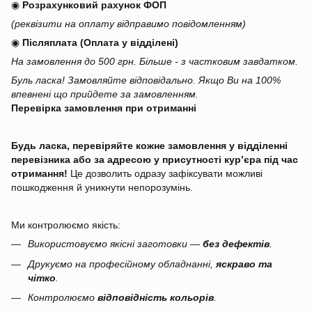
◉
Розрахунковий рахунок ФОП
(реквізити на оплату відправимо повідомленням)
◉
Післяплата (Оплата у відділені)
На замовлення до 500 грн. Більше - з частковим завдатком.
Буль ласка! Замовляйте відповідально. Якщо Ви на 100%
впевнені що прийдете за замовленням.
Перевірка замовлення при отриманні
Будь ласка, перевіряйте кожне замовлення у відділенні
перевізника або за адресою у присутності кур’єра під час
отримання!
Це дозволить одразу зафіксувати можливі
пошкодження й уникнути непорозумінь.
Ми контролюємо якість:
Використовуємо якісні заготовки —
без дефектів
.
Друкуємо на професійному обладнанні,
яскраво та
чітко
.
Контролюємо
відповідність кольорів
.