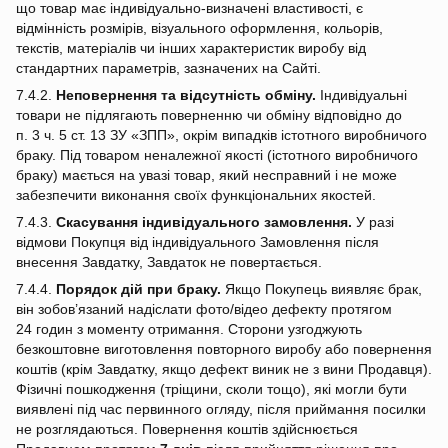
що товар має індивідуально‑визначені властивості, є
відмінність розмірів, візуального оформлення, кольорів,
текстів, матеріалів чи інших характеристик виробу від
стандартних параметрів, зазначених на Сайті.
7.4.2.
Неповернення та відсутність обміну.
Індивідуальні
товари не підлягають поверненню чи обміну відповідно до
п. 3 ч. 5 ст. 13 ЗУ «ЗПП», окрім випадків істотного виробничого
браку. Під товаром неналежної якості (істотного виробничого
браку) мається на увазі товар, який несправний і не може
забезпечити виконання своїх функціональних якостей.
7.4.3.
Скасування індивідуального замовлення.
У разі
відмови Покупця від індивідуального Замовлення після
внесення Завдатку, Завдаток не повертається.
7.4.4.
Порядок дій при браку.
Якщо Покупець виявляє брак,
він зобов’язаний надіслати фото/відео дефекту протягом
24 годин з моменту отримання. Сторони узгоджують
безкоштовне виготовлення повторного виробу або повернення
коштів (крім Завдатку, якщо дефект виник не з вини Продавця).
Фізичні пошкодження (тріщини, сколи тощо), які могли бути
виявлені під час первинного огляду, після приймання посилки
не розглядаються. Повернення коштів здійснюється