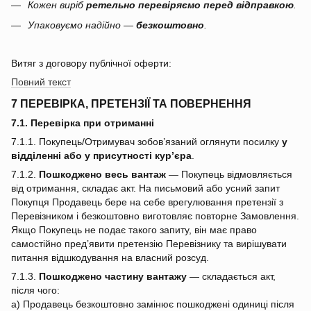
Кожен виріб
ретельно перевіряємо перед відправкою
.
Упаковуємо надійно —
безкоштовно
.
Витяг з договору публічної оферти:
Повний текст
7 ПЕРЕВІРКА, ПРЕТЕНЗІЇ ТА ПОВЕРНЕННЯ
7.1. Перевірка при отриманні
7.1.1. Покупець/Отримувач зобов’язаний оглянути посилку
у
відділенні або у присутності кур’єра
.
7.1.2.
Пошкоджено весь вантаж
— Покупець відмовляється
від отримання, складає акт. На письмовий або усний запит
Покупця Продавець бере на себе врегулювання претензії з
Перевізником і безкоштовно виготовляє повторне Замовлення.
Якщо Покупець не подає такого запиту, він має право
самостійно пред’явити претензію Перевізнику та вирішувати
питання відшкодування на власний розсуд.
7.1.3.
Пошкоджено частину вантажу
— складається акт,
після чого:
a) Продавець безкоштовно замінює пошкоджені одиниці після