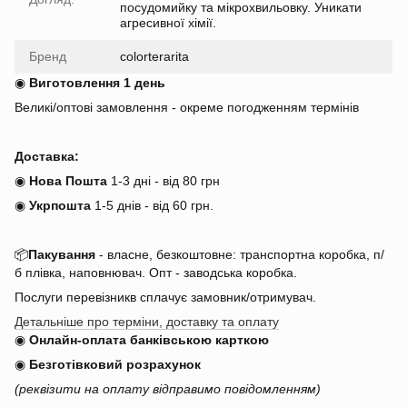
посудомийку та мікрохвильовку. Уникати
агресивної хімії.
Бренд
colorterarita
◉
Виготовлення 1 день
Великі/оптові замовлення - окреме погодженням термінів
Доставка:
◉
Нова Пошта
1-3 дні - від 80 грн
◉
Укрпошта
1-5 днів
-
від 60 грн.
📦
Пакування
- власне, безкоштовне: транспортна коробка, п/
б плівка, наповнювач. Опт - заводська коробка.
Послуги перевізникв сплачує замовник/отримувач.
Детальніше про терміни, доставку та оплату
◉
Онлайн-оплата банківською карткою
◉
Безготівковий розрахунок
(реквізити на оплату відправимо повідомленням)