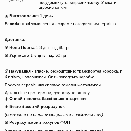
посудомийку та мікрохвильовку. Уникати
агресивної хімії.
◉
Виготовлення 1 день
Великі/оптові замовлення - окреме погодженням термінів
Доставка:
◉
Нова Пошта
1-3 дні - від 80 грн
◉
Укрпошта
1-5 днів
-
від 60 грн.
📦
Пакування
- власне, безкоштовне: транспортна коробка, п/
б плівка, наповнювач. Опт - заводська коробка.
Послуги перевізникв сплачує замовник/отримувач.
Детальніше про терміни, доставку та оплату
◉
Онлайн-оплата банківською карткою
◉
Безготівковий розрахунок
(реквізити на оплату відправимо повідомленням)
◉
Розрахунковий рахунок ФОП
(реквізити на оплату відправимо повідомленням)