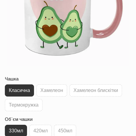
Чашка
Класична
Хамелеон
Хамелеон блискітки
Термокружка
Об`єм чашки
330мл
420мл
450мл