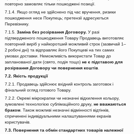
повторно замовляє тільки пошкоджені позиції.
7.1.4. Якщо огляд не здійснено під час вручення, ризики
пошкодження несе Покупець; претензії адресуються
Перевізнику.
7.1.5.
Заміна без розірвання Договору.
У разі
підтвердженого пошкодження Товару Продавець виготовляє
повторний виріб у найкоротший можливий строк (зазвичай 1–
2 робочі дні) та відправляє його Покупцеві на тих самих
умовах доставки. Неможливість використати Товар до
запланованої дати (свято, подія тощо)
не є підставою для
розірвання Договору чи повернення коштів
.
7.2. Якість продукції
7.2.1. Продавець здійснює вхідний контроль заготовок і
фінальний огляд готового Товару.
7.2.2. Окремі мікрокрапки чи незначні відхилення кольору,
зумовлені технологією сублімаційного друку,
не вважаються
браком
. Також можливі незначні відмінності відтінків,
спричинені індивідуальними налаштуваннями екранів
користувачів.
7.3. Повернення та обмін стандартних товарів належної