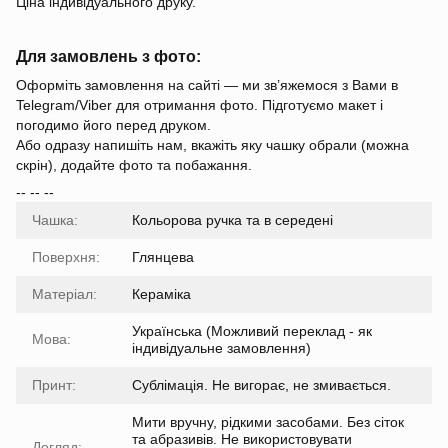
Ціна індивідуального друку.
Для замовлень з фото:
Оформіть замовлення на сайті — ми зв’яжемося з Вами в
Telegram/Viber для отримання фото. Підготуємо макет і
погодимо його перед друком.
Або одразу напишіть нам, вкажіть яку чашку обрали (можна
скрін), додайте фото та побажання.
-- -- --
Чашка:
Кольорова ручка та в середені
Поверхня:
Глянцева
Матеріал:
Кераміка
Українська (Можливий переклад - як
Мова:
індивідуальне замовлення)
Принт:
Сублімація. Не вигорає, не змивається.
Мити вручну, рідкими засобами. Без сіток
та абразивів. Не використовувати
Догляд: