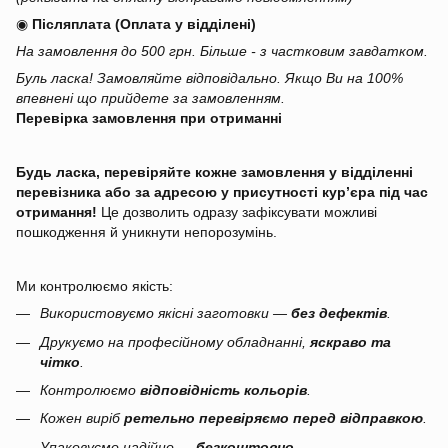
◉
Післяплата (Оплата у відділені)
На замовлення до 500 грн. Більше - з частковим завдатком.
Буль ласка! Замовляйте відповідально. Якщо Ви на 100%
впевнені що прийдете за замовленням.
Перевірка замовлення при отриманні
Будь ласка, перевіряйте кожне замовлення у відділенні
перевізника або за адресою у присутності кур’єра під час
отримання!
Це дозволить одразу зафіксувати можливі
пошкодження й уникнути непорозумінь.
Ми контролюємо якість:
Використовуємо якісні заготовки —
без дефектів
.
Друкуємо на професійному обладнанні,
яскраво та
чітко
.
Контролюємо
відповідність кольорів
.
Кожен виріб
ретельно перевіряємо перед відправкою
.
Упаковуємо надійно —
безкоштовно
.