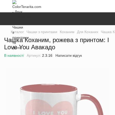
Каталог
Чашки з принтами
Коханим
Для Коханих
Чашка К
Чашка Коханим, рожева з принтом: I
Love You Авакадо
В наявності
Артикул:
2.3.16
Написати відгук