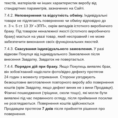
текстів, матеріалів чи інших характеристик виробу від
стандартних параметрів, зазначених на Сайті.
7.4.2.
Неповернення та відсутність обміну.
Індивідуальні
товари не підлягають поверненню чи обміну відповідно до
п. 3 ч. 5 ст. 13 ЗУ «ЗПП», окрім випадків істотного виробничого
браку. Під товаром неналежної якості (істотного виробничого
браку) мається на увазі товар, який несправний і не може
забезпечити виконання своїх функціональних якостей.
7.4.3.
Скасування індивідуального замовлення.
У разі
відмови Покупця від індивідуального Замовлення після
внесення Завдатку, Завдаток не повертається.
7.4.4.
Порядок дій при браку.
Якщо Покупець виявляє брак,
він зобов’язаний надіслати фото/відео дефекту протягом
24 годин з моменту отримання. Сторони узгоджують
безкоштовне виготовлення повторного виробу або повернення
коштів (крім Завдатку, якщо дефект виник не з вини Продавця).
Фізичні пошкодження (тріщини, сколи тощо), які могли бути
виявлені під час первинного огляду, після приймання посилки
не розглядаються. Повернення коштів здійснюється
Продавцем протягом
7 днів
після прийняття рішення про
повернення.