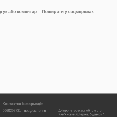
дгук або коментар
Поширити у соцмережах
Контактна інформація
0960293731 - повідомлення
Дніпропетровська обл., місто
Кам'янське, б.Героїв, будинок 4,