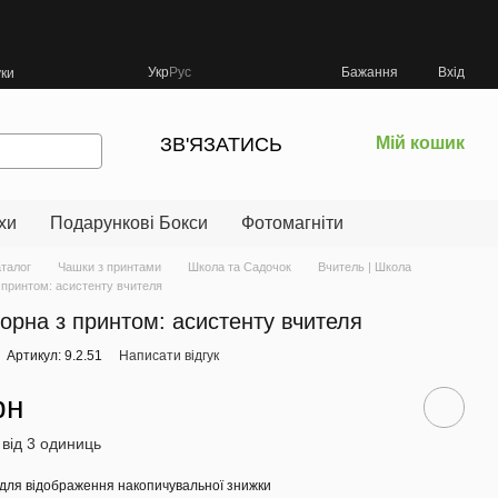
Укр
Рус
Бажання
Вхід
уки
ЗВ'ЯЗАТИСЬ
Мій кошик
хи
Подарункові Бокси
Фотомагніти
аталог
Чашки з принтами
Школа та Садочок
Вчитель | Школа
 принтом: асистенту вчителя
орна з принтом: асистенту вчителя
Артикул: 9.2.51
Написати відгук
рн
 від 3 одиниць
для відображення накопичувальної знижки