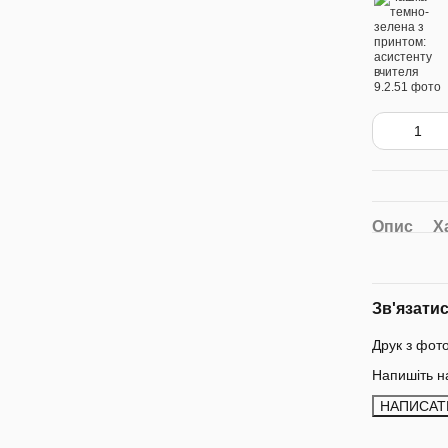
Опис
Х
Зв'язати
Друк з фот
Напишіть н
НАПИСАТ