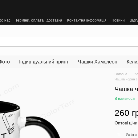
ро нас
Терміни, оплата і доставка
Контактна інформація
Новини
Відг
Фото
Індивідуальний принт
Чашки Хамелеон
Кели
Головна
К
Чашка чорна з
Чашка ч
В наявності
260 г
Оптові ціни
Увійти
%