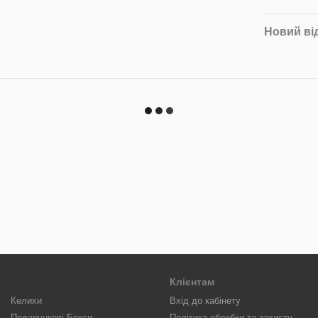
Новий ві
Клієнтам
Келихи
Вхід до кабінету
Подарункові Бокси
Політика обробки та захисту