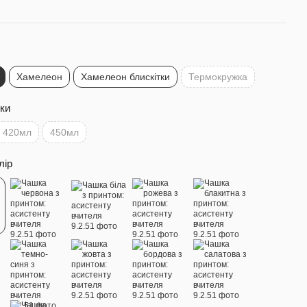
Хамелеон
Хамелеон блискітки
Термокружка
ки
420мл
450мл
лір