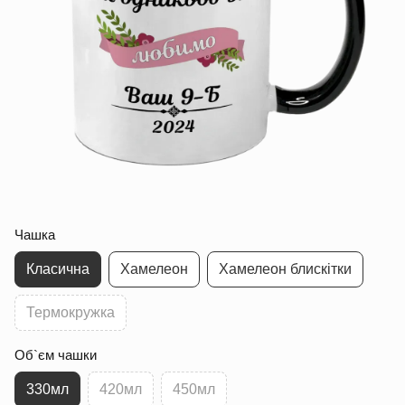
Чашка
Класична
Хамелеон
Хамелеон блискітки
Термокружка
Об`єм чашки
330мл
420мл
450мл