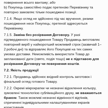
повернення всього вантажу;
або
b) Покупець самостійно подає претензію Перевізнику та
повторно замовляє тільки пошкоджені позиції.
7.1.4. Якщо огляд не здійснено під час вручення, ризики
пошкодження несе Покупець; претензії адресуються
Перевізнику.
7.1.5.
Заміна без розірвання Договору.
У разі
підтвердженого пошкодження Товару Продавець виготовляє
повторний виріб у найкоротший можливий строк (зазвичай 1–
2 робочі дні) та відправляє його Покупцеві на тих самих
умовах доставки. Неможливість використати Товар до
запланованої дати (свято, подія тощо)
не є підставою для
розірвання Договору чи повернення коштів
.
7.2. Якість продукції
7.2.1. Продавець здійснює вхідний контроль заготовок і
фінальний огляд готового Товару.
7.2.2. Окремі мікрокрапки чи незначні відхилення кольору,
зумовлені технологією сублімаційного друку,
не вважаються
браком
. Також можливі незначні відмінності відтінків,
спричинені індивідуальними налаштуваннями екранів
користувачів.