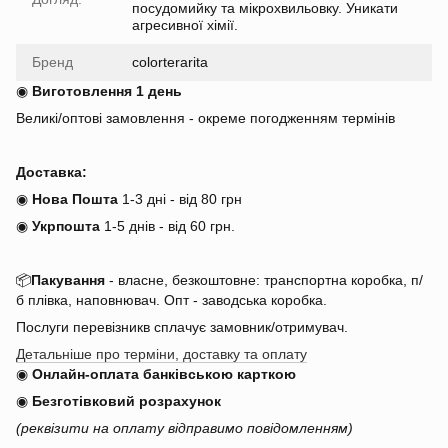
посудомийку та мікрохвильовку. Уникати
агресивної хімії.
Бренд
colorterarita
◉
Виготовлення 1 день
Великі/оптові замовлення - окреме погодженням термінів
Доставка:
◉
Нова Пошта
1-3 дні - від 80 грн
◉
Укрпошта
1-5 днів
-
від 60 грн.
📦
Пакування
- власне, безкоштовне: транспортна коробка, п/
б плівка, наповнювач. Опт - заводська коробка.
Послуги перевізникв сплачує замовник/отримувач.
Детальніше про терміни, доставку та оплату
◉
Онлайн-оплата банківською карткою
◉
Безготівковий розрахунок
(реквізити на оплату відправимо повідомленням)