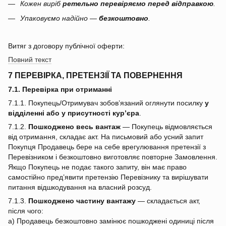
Кожен виріб
ретельно перевіряємо перед відправкою
.
Упаковуємо надійно —
безкоштовно
.
Витяг з договору публічної оферти:
Повний текст
7 ПЕРЕВІРКА, ПРЕТЕНЗІЇ ТА ПОВЕРНЕННЯ
7.1. Перевірка при отриманні
7.1.1. Покупець/Отримувач зобов’язаний оглянути посилку
у
відділенні або у присутності кур’єра
.
7.1.2.
Пошкоджено весь вантаж
— Покупець відмовляється
від отримання, складає акт. На письмовий або усний запит
Покупця Продавець бере на себе врегулювання претензії з
Перевізником і безкоштовно виготовляє повторне Замовлення.
Якщо Покупець не подає такого запиту, він має право
самостійно пред’явити претензію Перевізнику та вирішувати
питання відшкодування на власний розсуд.
7.1.3.
Пошкоджено частину вантажу
— складається акт,
після чого:
a) Продавець безкоштовно замінює пошкоджені одиниці після