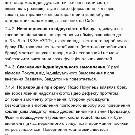
що товар має індивідуально‑визначені властивості, є
відмінність розмірів, візуального оформлення, кольорів,
текстів, матеріалів чи інших характеристик виробу від
стандартних параметрів, зазначених на Сайті.
7.4.2.
Неповернення та відсутність обміну.
Індивідуальні
товари не підлягають поверненню чи обміну відповідно до
п. 3 ч. 5 ст. 13 ЗУ «ЗПП», окрім випадків істотного виробничого
браку. Під товаром неналежної якості (істотного виробничого
браку) мається на увазі товар, який несправний і не може
забезпечити виконання своїх функціональних якостей.
7.4.3.
Скасування індивідуального замовлення.
У разі
відмови Покупця від індивідуального Замовлення після
внесення Завдатку, Завдаток не повертається.
7.4.4.
Порядок дій при браку.
Якщо Покупець виявляє брак,
він зобов’язаний надіслати фото/відео дефекту протягом
24 годин з моменту отримання. Сторони узгоджують
безкоштовне виготовлення повторного виробу або повернення
коштів (крім Завдатку, якщо дефект виник не з вини Продавця).
Фізичні пошкодження (тріщини, сколи тощо), які могли бути
виявлені під час первинного огляду, після приймання посилки
не розглядаються. Повернення коштів здійснюється