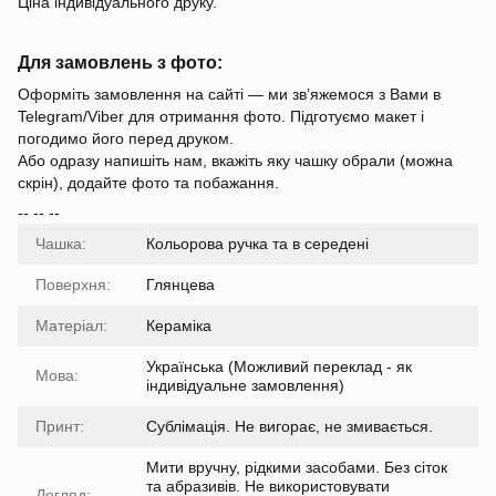
Ціна індивідуального друку.
Для замовлень з фото:
Оформіть замовлення на сайті — ми зв’яжемося з Вами в
Telegram/Viber для отримання фото. Підготуємо макет і
погодимо його перед друком.
Або одразу напишіть нам, вкажіть яку чашку обрали (можна
скрін), додайте фото та побажання.
-- -- --
Чашка:
Кольорова ручка та в середені
Поверхня:
Глянцева
Матеріал:
Кераміка
Українська (Можливий переклад - як
Мова:
індивідуальне замовлення)
Принт:
Сублімація. Не вигорає, не змивається.
Мити вручну, рідкими засобами. Без сіток
та абразивів. Не використовувати
Догляд: