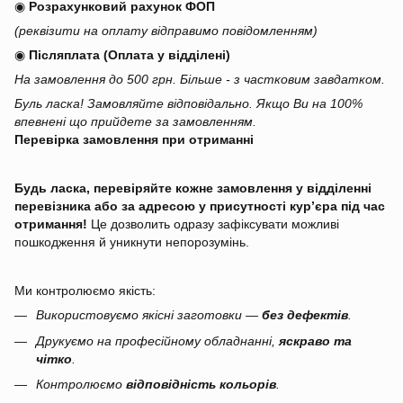
◉
Розрахунковий рахунок ФОП
(реквізити на оплату відправимо повідомленням)
◉
Післяплата (Оплата у відділені)
На замовлення до 500 грн. Більше - з частковим завдатком.
Буль ласка! Замовляйте відповідально. Якщо Ви на 100%
впевнені що прийдете за замовленням.
Перевірка замовлення при отриманні
Будь ласка, перевіряйте кожне замовлення у відділенні
перевізника або за адресою у присутності кур’єра під час
отримання!
Це дозволить одразу зафіксувати можливі
пошкодження й уникнути непорозумінь.
Ми контролюємо якість:
Використовуємо якісні заготовки —
без дефектів
.
Друкуємо на професійному обладнанні,
яскраво та
чітко
.
Контролюємо
відповідність кольорів
.