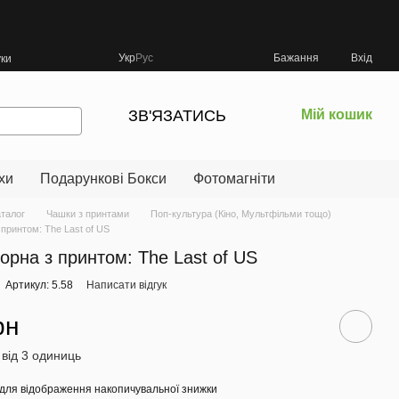
Укр
Рус
Бажання
Вхід
уки
ЗВ'ЯЗАТИСЬ
Мій кошик
хи
Подарункові Бокси
Фотомагніти
аталог
Чашки з принтами
Поп-культура (Кіно, Мультфільми тощо)
принтом: The Last of US
орна з принтом: The Last of US
Артикул: 5.58
Написати відгук
рн
 від 3 одиниць
для відображення накопичувальної знижки