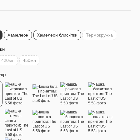
Хамелеон
Хамелеон блискітки
Термокружка
ки
420мл
450мл
лір