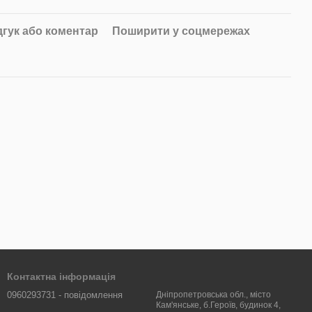
дгук або коментар
Поширити у соцмережах
Контактна інформація
0960293731 - повідомлення
Дніпропетровська обл., місто
Кам'янське, б.Героїв, будинок 4,