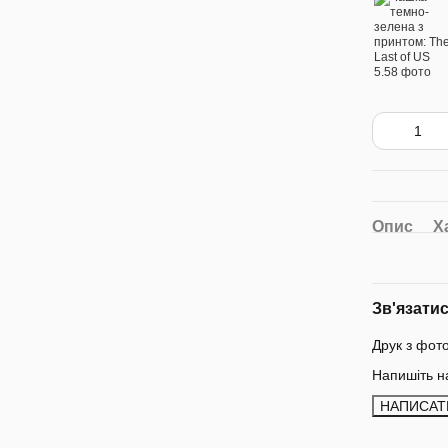
Опис
Х
Зв'язати
Друк з фот
Напишіть н
НАПИСАТ