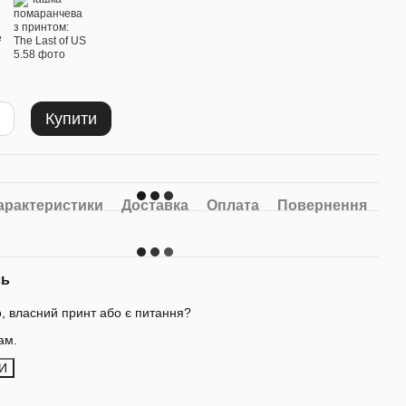
Купити
арактеристики
Доставка
Оплата
Повернення
сь
о, власний принт або є питання?
ам.
И