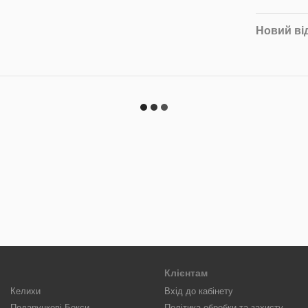
Новий ві
Клієнтам
Келихи
Вхід до кабінету
Подарункові Бокси
Політика обробки та захисту