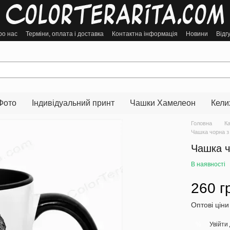
ро нас
Терміни, оплата і доставка
Контактна інформація
Новини
Відг
Фото
Індивідуальний принт
Чашки Хамелеон
Кели
Головна
К
Чашка чорна з 
Чашка ч
В наявності
260 г
Оптові ціни
Увійти
%