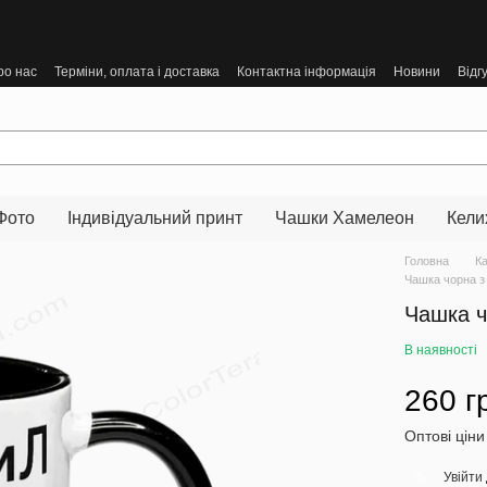
ро нас
Терміни, оплата і доставка
Контактна інформація
Новини
Відг
Фото
Індивідуальний принт
Чашки Хамелеон
Кели
Головна
К
Чашка чорна з
Чашка ч
В наявності
260 г
Оптові ціни
Увійти
%