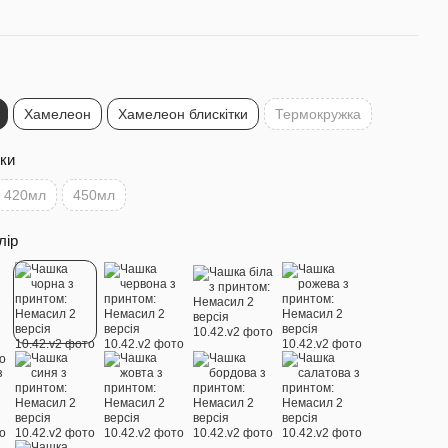
Хамелеон
Хамелеон блискітки
Термокружка
ки
420мл
450мл
лір