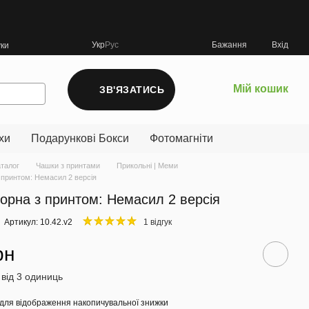
Укр
Рус
Бажання
Вхід
уки
Мій кошик
ЗВ'ЯЗАТИСЬ
хи
Подарункові Бокси
Фотомагніти
аталог
Чашки з принтами
Прикольні | Меми
 принтом: Немасил 2 версія
орна з принтом: Немасил 2 версія
Артикул: 10.42.v2
1 відгук
рн
 від 3 одиниць
для відображення накопичувальної знижки