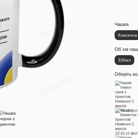
Чашка
Класична
Об`єм чаш
330мл
Оберіть ко