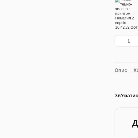
Опис
Х
Зв'язати
Д