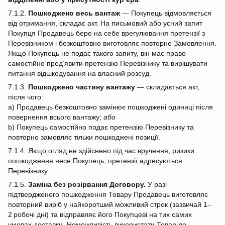
7.1.2.
Пошкоджено весь вантаж
— Покупець відмовляється
від отримання, складає акт. На письмовий або усний запит
Покупця Продавець бере на себе врегулювання претензії з
Перевізником і безкоштовно виготовляє повторне Замовлення.
Якщо Покупець не подає такого запиту, він має право
самостійно пред’явити претензію Перевізнику та вирішувати
питання відшкодування на власний розсуд.
7.1.3.
Пошкоджено частину вантажу
— складається акт,
після чого:
a) Продавець безкоштовно замінює пошкоджені одиниці після
повернення всього вантажу;
або
b) Покупець самостійно подає претензію Перевізнику та
повторно замовляє тільки пошкоджені позиції.
7.1.4. Якщо огляд не здійснено під час вручення, ризики
пошкодження несе Покупець; претензії адресуються
Перевізнику.
7.1.5.
Заміна без розірвання Договору.
У разі
підтвердженого пошкодження Товару Продавець виготовляє
повторний виріб у найкоротший можливий строк (зазвичай 1–
2 робочі дні) та відправляє його Покупцеві на тих самих
умовах доставки. Неможливість використати Товар до