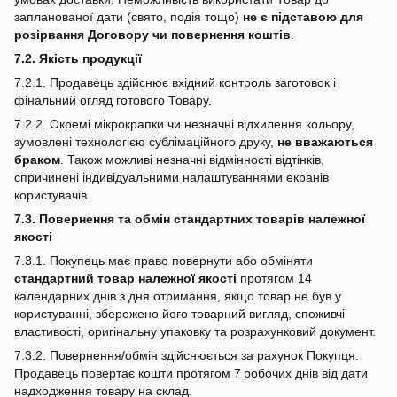
запланованої дати (свято, подія тощо)
не є підставою для
розірвання Договору чи повернення коштів
.
7.2. Якість продукції
7.2.1. Продавець здійснює вхідний контроль заготовок і
фінальний огляд готового Товару.
7.2.2. Окремі мікрокрапки чи незначні відхилення кольору,
зумовлені технологією сублімаційного друку,
не вважаються
браком
. Також можливі незначні відмінності відтінків,
спричинені індивідуальними налаштуваннями екранів
користувачів.
7.3. Повернення та обмін стандартних товарів належної
якості
7.3.1. Покупець має право повернути або обміняти
стандартний товар належної якості
протягом 14
календарних днів з дня отримання, якщо товар не був у
користуванні, збережено його товарний вигляд, споживчі
властивості, оригінальну упаковку та розрахунковий документ.
7.3.2. Повернення/обмін здійснюється за рахунок Покупця.
Продавець повертає кошти протягом 7 робочих днів від дати
надходження товару на склад.