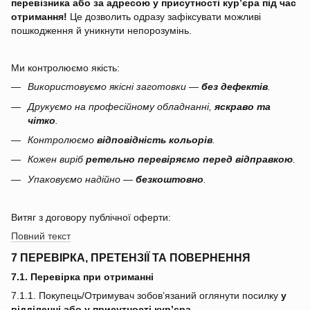
перевізника або за адресою у присутності кур’єра під час
отримання!
Це дозволить одразу зафіксувати можливі
пошкодження й уникнути непорозумінь.
Ми контролюємо якість:
Використовуємо якісні заготовки —
без дефектів
.
Друкуємо на професійному обладнанні,
яскраво та
чітко
.
Контролюємо
відповідність кольорів
.
Кожен виріб
ретельно перевіряємо перед відправкою
.
Упаковуємо надійно —
безкоштовно
.
Витяг з договору публічної оферти:
Повний текст
7 ПЕРЕВІРКА, ПРЕТЕНЗІЇ ТА ПОВЕРНЕННЯ
7.1. Перевірка при отриманні
7.1.1. Покупець/Отримувач зобов’язаний оглянути посилку
у
відділенні або у присутності кур’єра
.