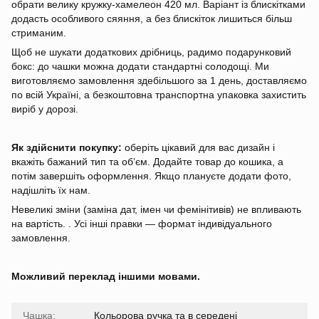
обрати велику кружку-хамелеон 420 мл. Варіант із блискітками
додасть особливого сяяння, а без блискіток лишиться більш
стриманим.
Щоб не шукати додаткових дрібниць, радимо подарунковий
бокс: до чашки можна додати стандартні солодощі. Ми
виготовляємо замовлення здебільшого за 1 день, доставляємо
по всій Україні, а безкоштовна транспортна упаковка захистить
виріб у дорозі.
Як здійснити покупку:
оберіть цікавий для вас дизайн і
вкажіть бажаний тип та об’єм. Додайте товар до кошика, а
потім завершіть оформлення. Якщо плануєте додати фото,
надішліть їх нам.
Невеликі зміни (заміна дат, імен чи фемінітивів) не впливають
на вартість. . Усі інші правки — формат індивідуального
замовлення.
Можливий переклад іншими мовами.
Чашка:
Кольорова ручка та в середені