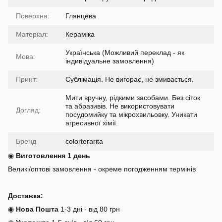
Поверхня:
Глянцева
Матеріал:
Кераміка
Українська (Можливий переклад - як
Мова:
індивідуальне замовлення)
Принт:
Сублімація. Не вигорає, не змивається.
Мити вручну, рідкими засобами. Без сіток
та абразивів. Не використовувати
Догляд:
посудомийку та мікрохвильовку. Уникати
агресивної хімії.
Бренд
colorterarita
◉
Виготовлення 1 день
Великі/оптові замовлення - окреме погодженням термінів
Доставка:
◉
Нова Пошта
1-3 дні - від 80 грн