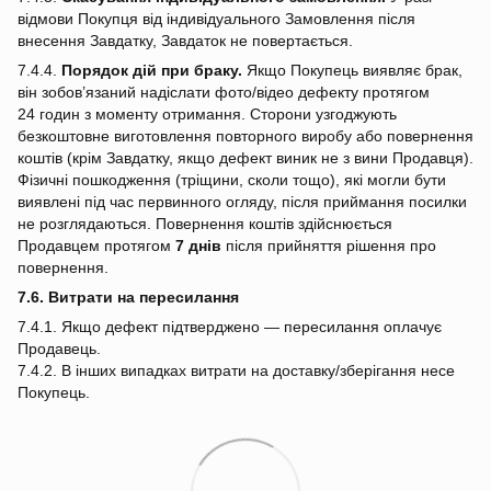
відмови Покупця від індивідуального Замовлення після
внесення Завдатку, Завдаток не повертається.
7.4.4.
Порядок дій при браку.
Якщо Покупець виявляє брак,
він зобов’язаний надіслати фото/відео дефекту протягом
24 годин з моменту отримання. Сторони узгоджують
безкоштовне виготовлення повторного виробу або повернення
коштів (крім Завдатку, якщо дефект виник не з вини Продавця).
Фізичні пошкодження (тріщини, сколи тощо), які могли бути
виявлені під час первинного огляду, після приймання посилки
не розглядаються. Повернення коштів здійснюється
Продавцем протягом
7 днів
після прийняття рішення про
повернення.
7.6. Витрати на пересилання
7.4.1. Якщо дефект підтверджено — пересилання оплачує
Продавець.
7.4.2. В інших випадках витрати на доставку/зберігання несе
Покупець.