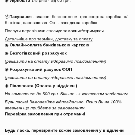
◉
Укрпошта
1-5 днів
-
від 60 грн.
📦
Пакування
- власне, безкоштовне: транспортна коробка, п/
б плівка, наповнювач. Опт - заводська коробка.
Послуги перевізникв сплачує замовник/отримувач.
Детальніше про терміни, доставку та оплату
◉
Онлайн-оплата банківською карткою
◉
Безготівковий розрахунок
(реквізити на оплату відправимо повідомленням)
◉
Розрахунковий рахунок ФОП
(реквізити на оплату відправимо повідомленням)
◉
Післяплата (Оплата у відділені)
На замовлення до 500 грн. Більше - з частковим завдатком.
Буль ласка! Замовляйте відповідально. Якщо Ви на 100%
впевнені що прийдете за замовленням.
Перевірка замовлення при отриманні
Будь ласка, перевіряйте кожне замовлення у відділенні