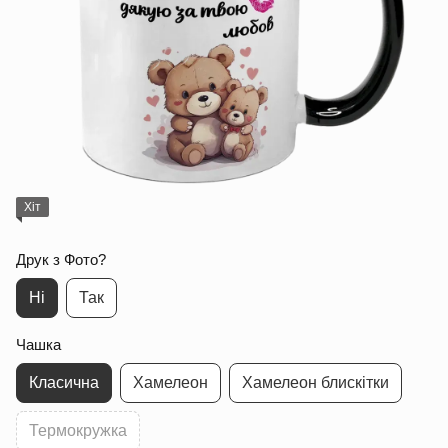
Хіт
Друк з Фото?
Ні
Так
Чашка
Класична
Хамелеон
Хамелеон блискітки
Термокружка