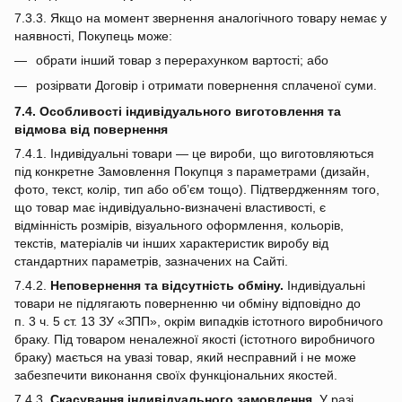
7.3.3. Якщо на момент звернення аналогічного товару немає у
наявності, Покупець може:
обрати інший товар з перерахунком вартості; або
розірвати Договір і отримати повернення сплаченої суми.
7.4. Особливості індивідуального виготовлення та
відмова від повернення
7.4.1. Індивідуальні товари — це вироби, що виготовляються
під конкретне Замовлення Покупця з параметрами (дизайн,
фото, текст, колір, тип або об’єм тощо). Підтвердженням того,
що товар має індивідуально‑визначені властивості, є
відмінність розмірів, візуального оформлення, кольорів,
текстів, матеріалів чи інших характеристик виробу від
стандартних параметрів, зазначених на Сайті.
7.4.2.
Неповернення та відсутність обміну.
Індивідуальні
товари не підлягають поверненню чи обміну відповідно до
п. 3 ч. 5 ст. 13 ЗУ «ЗПП», окрім випадків істотного виробничого
браку. Під товаром неналежної якості (істотного виробничого
браку) мається на увазі товар, який несправний і не може
забезпечити виконання своїх функціональних якостей.
7.4.3.
Скасування індивідуального замовлення.
У разі