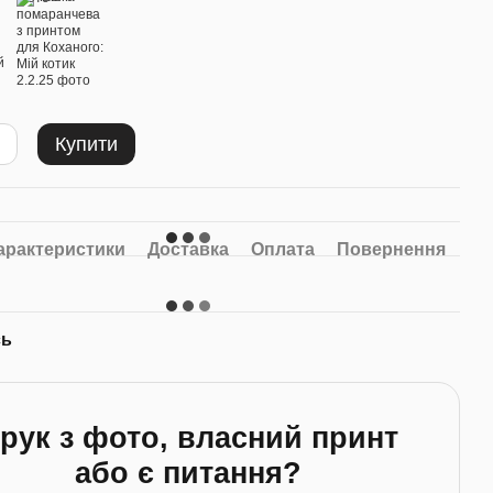
м
Купити
том для
Фотомагніти POLAROID #2
арактеристики
Доставка
Оплата
Повернення
Комплект 6шт
250 грн
10 грн
Купити
сь
рук з фото, власний принт
або є питання?