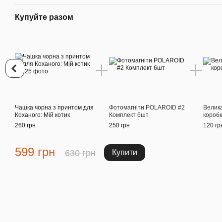
Купуйте разом
Чашка чорна з принтом для
Фотомагніти POLAROID #2
Велик
Коханого: Мій котик
Комплект 6шт
короб
260 грн
250 грн
120 гр
599 грн
630 грн
Купити