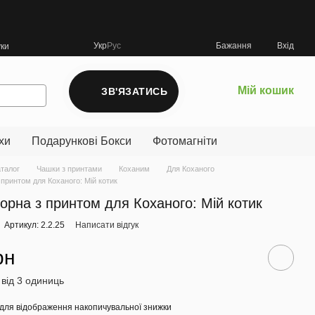
Укр
Рус
Бажання
Вхід
уки
Мій кошик
ЗВ'ЯЗАТИСЬ
хи
Подарункові Бокси
Фотомагніти
аталог
Чашки з принтами
Коханим
Для Коханого
принтом для Коханого: Мій котик
орна з принтом для Коханого: Мій котик
Артикул: 2.2.25
Написати відгук
рн
 від 3 одиниць
для відображення накопичувальної знижки