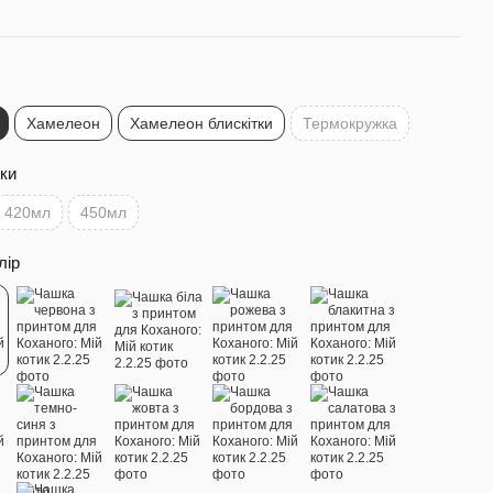
Хамелеон
Хамелеон блискітки
Термокружка
ки
420мл
450мл
лір