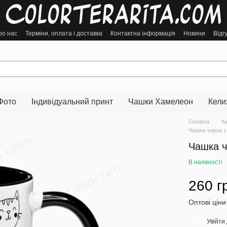
ро нас
Терміни, оплата і доставка
Контактна інформація
Новини
Відг
Фото
Індивідуальний принт
Чашки Хамелеон
Кели
Головна
К
Чашка чорна з 
Чашка ч
В наявності
260 г
Оптові ціни
Увійти
%