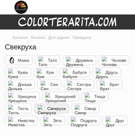
Каталог
Келихи
Для рідних
Свекруха
Свекруха
Мама
Тато
Дружина
Чоловік
Кума
Кум
Бабуся
Дідусь
Донька
Син
Сестра
Брат
Хрещена
Хрещений
Теща
Тесть
Свекруха
Свекр
Невістка
Зять
Подруга
Друг