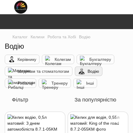
Каталог
Келихи
Робота та Хобі
Водію
Водію
Керівнику
Колегам
Бухгалтеру
Медикам та стоматологам
Водію
Рибалці
Тренеру
Інші
Фільтр
За популярністю