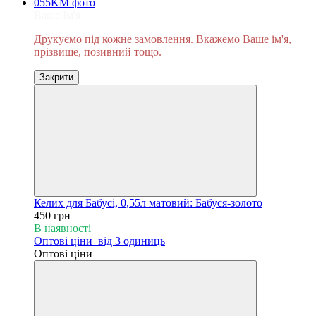
Ваше Ім'я
Друкуємо під кожне замовлення. Вкажемо Ваше ім'я,
прізвище, позивний тощо.
Закрити
Келих для Бабусі, 0,55л матовий: Бабуся-золото
450 грн
В наявності
Оптові ціни
від 3 одиниць
Оптові ціни