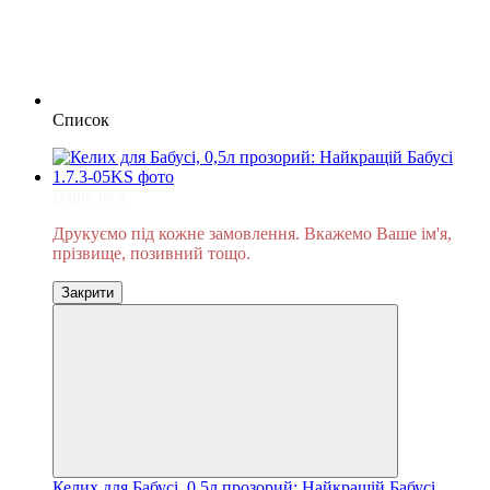
Список
Ваше Ім'я
Друкуємо під кожне замовлення. Вкажемо Ваше ім'я,
прізвище, позивний тощо.
Закрити
Келих для Бабусі, 0,5л прозорий: Найкращій Бабусі