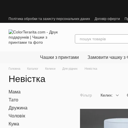
Перейти до основного контенту
Політика обробки та захисту персональних даних
Договір оферти
П
Чашки з принтами
Замовити чашку з 
Головна
Каталог
Келихи
Для рідних
Невістка
Невістка
Мама
Фільтр
Келих:
Тато
Дружина
Чоловік
Кума