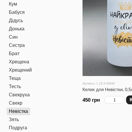
Кум
Бабуся
Дідусь
Донька
Син
Сестра
Брат
Хрещена
Хрещений
Теща
Артикул: 1.19.3-05KM
Тесть
Келих для Невістки, 0,
Свекруха
450 грн
Свекр
Невістка
Зять
Подруга