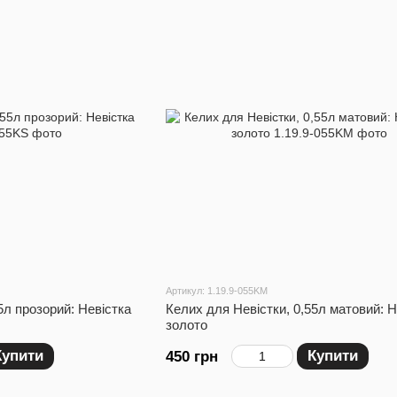
Артикул: 1.19.9-055KM
5л прозорий: Невістка
Келих для Невістки, 0,55л матовий: Н
золото
Купити
Купити
450 грн