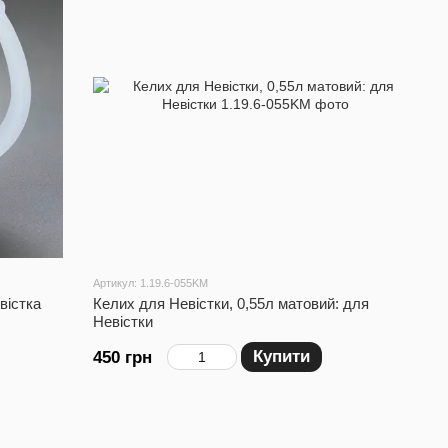
Артикул: 1.19.6-055KM
вістка
Келих для Невістки, 0,55л матовий: для
Невістки
Купити
450 грн