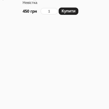
Невістка
Купити
450 грн