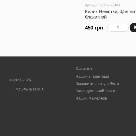
Артикул: 1.19.26-05KM
Келих Невістки, 0,5л ма
блакитний
450 грн
Каталог
Чашки з принтами
© 2023-2026
Замовити чашку з Фото
Мобільна версія
Індивідуальний принт
Чашки Хамелеон