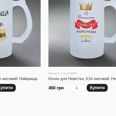
Артикул: 1.19.4-05KM
5л матовий: Найкраща
Келих для Невістки, 0,5л матовий: Не
Купити
Купити
450 грн