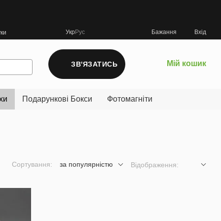
Укр
Рус
Бажання
Вхід
уки
Мій кошик
ЗВ'ЯЗАТИСЬ
хи
Подарункові Бокси
Фотомагніти
Сортування:
за популярністю
Відображення: