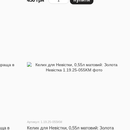
450 грн
Артикул: 1.19.25-055KM
аща в
Келих для Невістки, 0,55л матовий: Золота