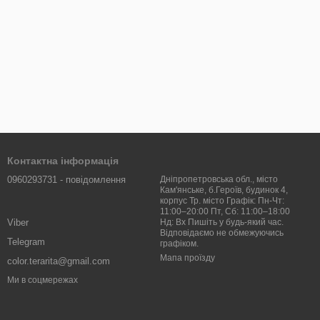
Контактна інформація
0960293731 - повідомлення
Дніпропетровська обл., місто
Кам'янське, б.Героїв, будинок 4,
корпус Тр. місто Графік: Пн-Чт:
11:00–20:00 Пт, Сб: 11:00–18:00
Viber
Нд: Вх Пишіть у будь-який час.
Відповідаємо не обмежуючись
Telegram
графіком.
Мапа проїзду
color.terarita@gmail.com
Ми в соцмережах