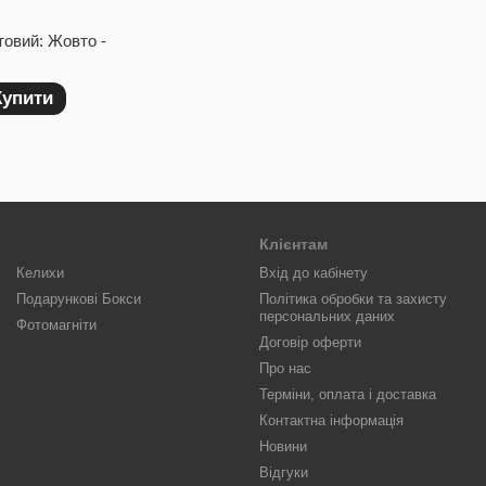
товий: Жовто -
Купити
Клієнтам
Келихи
Вхід до кабінету
Подарункові Бокси
Політика обробки та захисту
персональних даних
Фотомагніти
Договір оферти
Про нас
Терміни, оплата і доставка
Контактна інформація
Новини
Відгуки