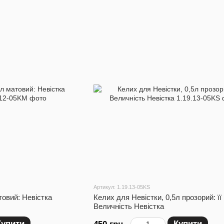
Артикул: 1.19.13-05KS
товий: Невістка
Келих для Невістки, 0,5л прозорий: її
Величність Невістка
Купити
Купити