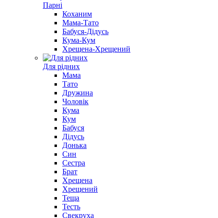
Парні
Коханим
Мама-Тато
Бабуся-Дідусь
Кума-Кум
Хрещена-Хрещений
Для рідних
Мама
Тато
Дружина
Чоловік
Кума
Кум
Бабуся
Дідусь
Донька
Син
Сестра
Брат
Хрещена
Хрещений
Теща
Тесть
Свекруха