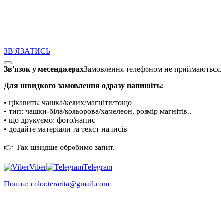
ЗВ'ЯЗАТИСЬ
Зв'язок у месенджерах
Замовлення телефоном не приймаються
Для швидкого замовлення одразу напишіть:
• цікавить: чашка/келих/магніти/тощо
• тип: чашки-біла/кольорова/хамелеон, розмір магнітів..
• що друкуємо: фото/напис
• додайте матеріали та текст написів
👉 Так швидше обробимо запит.
Viber
Telegram
Пошта: color.terarita@gmail.com