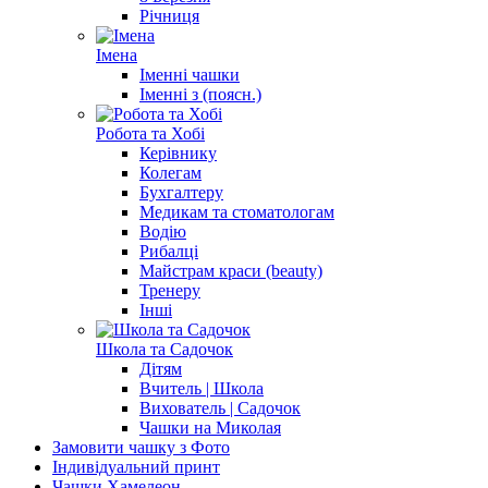
Річниця
Імена
Іменні чашки
Іменні з (поясн.)
Робота та Хобі
Керівнику
Колегам
Бухгалтеру
Медикам та стоматологам
Водію
Рибалці
Майстрам краси (beauty)
Тренеру
Інші
Школа та Садочок
Дітям
Вчитель | Школа
Вихователь | Cадочок
Чашки на Миколая
Замовити чашку з Фото
Індивідуальний принт
Чашки Хамелеон