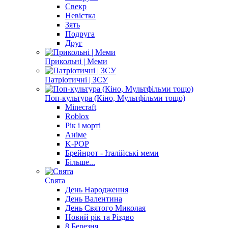
Свекр
Невістка
Зять
Подруга
Друг
Прикольні | Меми
Патріотичні | ЗСУ
Поп-культура (Кіно, Мультфільми тощо)
Minecraft
Roblox
Рік і морті
Аніме
K-POP
Брейнрот - Італійські меми
Більше...
Свята
День Народження
День Валентина
День Святого Миколая
Новий рік та Різдво
8 Березня