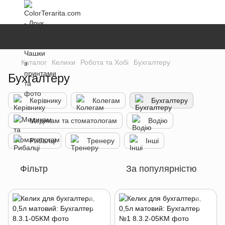
Каталог
Келихи
Робота та Хобі
Бухгалтеру
Бухгалтеру
Керівнику
Колегам
Бухгалтеру
Медикам та стоматологам
Водію
Рибалці
Тренеру
Інші
Фільтр
За популярністю