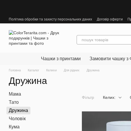
Перейти до основного контенту
Політика обробки та захисту персональних даних
Договір оферти
П
Чашки з принтами
Замовити чашку з 
Головна
Каталог
Келихи
Для рідних
Дружина
Дружина
Мама
Фільтр
Келих:
Тато
Дружина
Чоловік
Кума