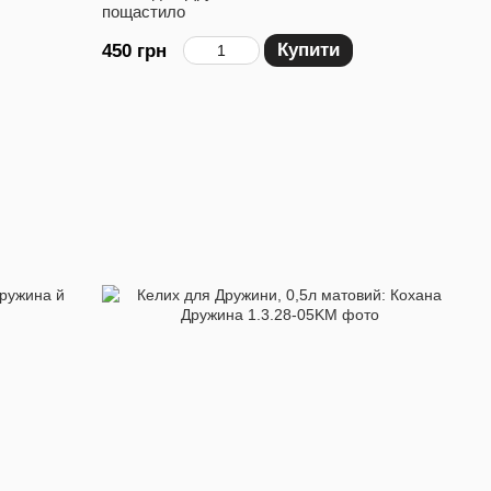
пощастило
Купити
450 грн