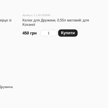
Артикул: 1.3.40-055KM
ерце зі
Келих для Дружини, 0,55л матовий: для
Коханої
Купити
450 грн