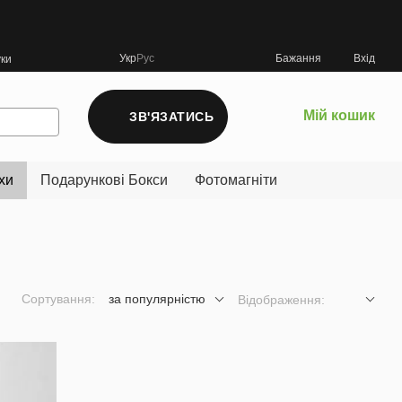
Укр
Рус
Бажання
Вхід
уки
Мій кошик
ЗВ'ЯЗАТИСЬ
хи
Подарункові Бокси
Фотомагніти
Сортування:
за популярністю
Відображення: