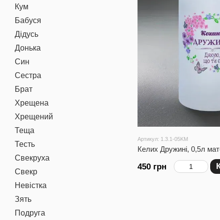
Кум
Бабуся
Дідусь
Донька
Син
Сестра
Брат
Хрещена
Хрещений
Теща
Артикул: 1.3.1-05KM
Тесть
Келих Дружині, 0,5л мат
Свекруха
450 грн
Свекр
Невістка
Зять
Подруга