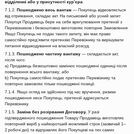
відділенні або у присутності кур’єра
.
7.1.2.
Пошкоджено весь вантаж
— Покупець відмовляється
від отримання, складає акт. На письмовий або усний запит
Покупця Продавець бере на себе врегулювання претензії з
Перевізником і безкоштовно виготовляє повторне Замовлення.
Якщо Покупець не подає такого запиту, він має право
самостійно пред’явити претензію Перевізнику та вирішувати
питання відшкодування на власний розсуд.
7.1.3.
Пошкоджено частину вантажу
— складається акт,
після чого:
a) Продавець безкоштовно замінює пошкоджені одиниці після
повернення всього вантажу;
або
b) Покупець самостійно подає претензію Перевізнику та
повторно замовляє тільки пошкоджені позиції.
7.1.4. Якщо огляд не здійснено під час вручення, ризики
пошкодження несе Покупець; претензії адресуються
Перевізнику.
7.1.5.
Заміна без розірвання Договору.
У разі
підтвердженого пошкодження Товару Продавець виготовляє
повторний виріб у найкоротший можливий строк (зазвичай 1–
2 робочі дні) та відправляє його Покупцеві на тих самих