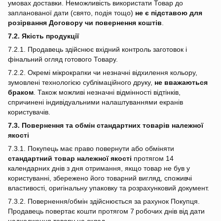
умовах доставки. Неможливість використати Товар до
запланованої дати (свято, подія тощо)
не є підставою для
розірвання Договору чи повернення коштів
.
7.2. Якість продукції
7.2.1. Продавець здійснює вхідний контроль заготовок і
фінальний огляд готового Товару.
7.2.2. Окремі мікрокрапки чи незначні відхилення кольору,
зумовлені технологією сублімаційного друку,
не вважаються
браком
. Також можливі незначні відмінності відтінків,
спричинені індивідуальними налаштуваннями екранів
користувачів.
7.3. Повернення та обмін стандартних товарів належної
якості
7.3.1. Покупець має право повернути або обміняти
стандартний товар належної якості
протягом 14
календарних днів з дня отримання, якщо товар не був у
користуванні, збережено його товарний вигляд, споживчі
властивості, оригінальну упаковку та розрахунковий документ.
7.3.2. Повернення/обмін здійснюється за рахунок Покупця.
Продавець повертає кошти протягом 7 робочих днів від дати
надходження товару на склад.