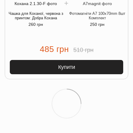
Ч
Чашка для Коханої, червона з
Фотомагніти A7 100x70mm 8шт
ч
принтом: Добра Кохана
Комплект
260 грн
250 грн
485 грн
510 грн
Купити