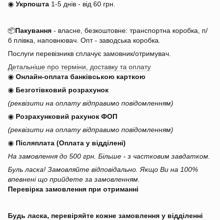
◉
Укрпошта
1-5 днів
-
від 60 грн.
📦
Пакування
- власне, безкоштовне: транспортна коробка, п/
б плівка, наповнювач. Опт - заводська коробка.
Послуги перевізникв сплачує замовник/отримувач.
Детальніше про терміни, доставку та оплату
◉
Онлайн-оплата банківською карткою
◉
Безготівковий розрахунок
(реквізити на оплату відправимо повідомленням)
◉
Розрахунковий рахунок ФОП
(реквізити на оплату відправимо повідомленням)
◉
Післяплата (Оплата у відділені)
На замовлення до 500 грн. Більше - з частковим завдатком.
Буль ласка! Замовляйте відповідально. Якщо Ви на 100%
впевнені що прийдете за замовленням.
Перевірка замовлення при отриманні
Будь ласка, перевіряйте кожне замовлення у відділенні