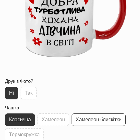
Друк з Фото?
Ні
Так
Чашка
Класична
Хамелеон
Хамелеон блискітки
Термокружка