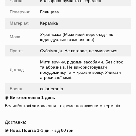
Чашка:
Кольорова ручка та в середені
Поверхня:
Глянцева
Матеріал:
Кераміка
Українська (Можливий переклад - як
Мова:
індивідуальне замовлення)
Принт:
Сублімація. Не вигорає, не змивається.
Мити вручну, рідкими засобами. Без сіток
та абразивів. Не використовувати
Догляд:
посудомийку та мікрохвильовку. Уникати
агресивної хімії.
Бренд
colorterarita
◉
Виготовлення 1 день
Великі/оптові замовлення - окреме погодженням термінів
Доставка:
◉
Нова Пошта
1-3 дні - від 80 грн