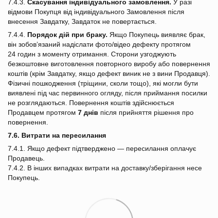
7.4.3.
Скасування індивідуального замовлення.
У разі
відмови Покупця від індивідуального Замовлення після
внесення Завдатку, Завдаток не повертається.
7.4.4.
Порядок дій при браку.
Якщо Покупець виявляє брак,
він зобов’язаний надіслати фото/відео дефекту протягом
24 годин з моменту отримання. Сторони узгоджують
безкоштовне виготовлення повторного виробу або повернення
коштів (крім Завдатку, якщо дефект виник не з вини Продавця).
Фізичні пошкодження (тріщини, сколи тощо), які могли бути
виявлені під час первинного огляду, після приймання посилки
не розглядаються. Повернення коштів здійснюється
Продавцем протягом
7 днів
після прийняття рішення про
повернення.
7.6. Витрати на пересилання
7.4.1. Якщо дефект підтверджено — пересилання оплачує
Продавець.
7.4.2. В інших випадках витрати на доставку/зберігання несе
Покупець.