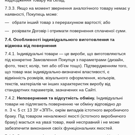
7.3.3. Якщо на момент звернення аналогічного товару немає у
наявності, Покупець може:
обрати інший товар з перерахунком вартості; або
розірвати Договір і отримати повернення сплаченої суми.
7.4. Особливості індивідуального виготовлення та
відмова від повернення
7.4.1. Індивідуальні товари — це вироби, що виготовляються
під конкретне Замовлення Покупця з параметрами (дизайн,
фото, текст, колір, тип або об’єм тощо). Підтвердженням того,
що товар має індивідуально‑визначені властивості, є
відмінність розмірів, візуального оформлення, кольорів,
текстів, матеріалів чи інших характеристик виробу від
стандартних параметрів, зазначених на Сайті.
7.4.2.
Неповернення та відсутність обміну.
Індивідуальні
товари не підлягають поверненню чи обміну відповідно до
п. 3 ч. 5 ст. 13 ЗУ «ЗПП», окрім випадків істотного виробничого
браку. Під товаром неналежної якості (істотного виробничого
браку) мається на увазі товар, який несправний і не може
забезпечити виконання своїх функціональних якостей.