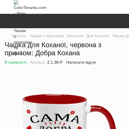
Каталог
Чашки з принтами
Коханим
Для Коханої
Чашка дл
Чашка для Коханої, червона з
принтом: Добра Кохана
В наявності
Артикул:
2.1.30-F
Написати відгук