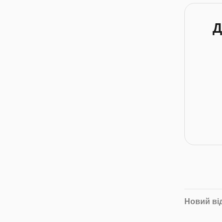
Д
Новий ві