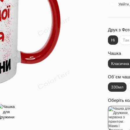
Увійти
%
Друк з Фот
Ні
Так
Чашка
Класична
Об`єм чаш
330мл
Оберіть ко