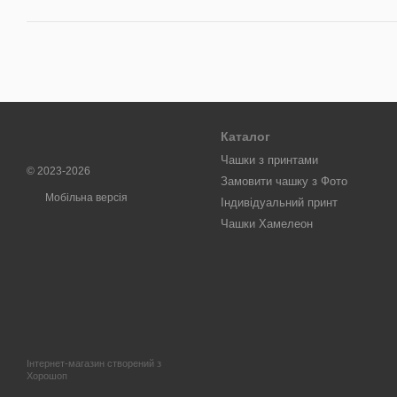
Каталог
Чашки з принтами
© 2023-2026
Замовити чашку з Фото
Мобільна версія
Індивідуальний принт
Чашки Хамелеон
Інтернет-магазин створений з
Хорошоп