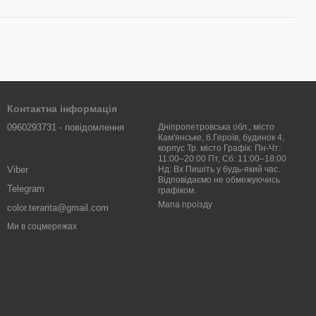
Контактна інформація
0960293731 - повідомлення
Дніпропетровська обл., місто
Кам'янське, б.Героїв, будинок 4,
корпус Тр. місто Графік: Пн-Чт:
11:00–20:00 Пт, Сб: 11:00–18:00
Viber
Нд: Вх Пишіть у будь-який час.
Відповідаємо не обмежуючись
Telegram
графіком.
Мапа проїзду
color.terarita@gmail.com
Ми в соцмережах