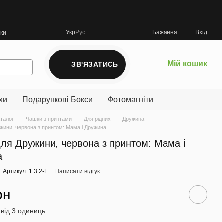
Укр
Рус
Бажання
Вхід
уки
Мій кошик
ЗВ'ЯЗАТИСЬ
хи
Подарункові Бокси
Фотомагніти
аталог
Чашки з принтами
Для рідних
Дружина
жини, червона з принтом: Мама і Дружина
ля Дружини, червона з принтом: Мама і
а
Артикул: 1.3.2-F
Написати відгук
рн
 від 3 одиниць