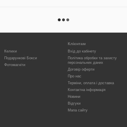
Клієнтам
Келихи
Вхід до кабінету
Подарункові Бокси
Політика обробки та захисту
персональних даних
Фотомагніти
Договір оферти
Про нас
Терміни, оплата і доставка
Контактна інформація
Новини
Відгуки
Мапа сайту