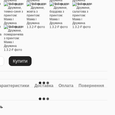
м
,
Велика подарункова
Фотомагніти A7 100x70mm
Мама і
коробка №14
8шт Комплект
Купити
120 грн
250 грн
30 грн
Купити
арактеристики
Доставка
Оплата
Повернення
сь