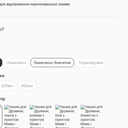
для відображення накопичувальної знижки
о?
Хамелеон
Хамелеон блискітки
Термокружка
ки
420мл
450мл
лір