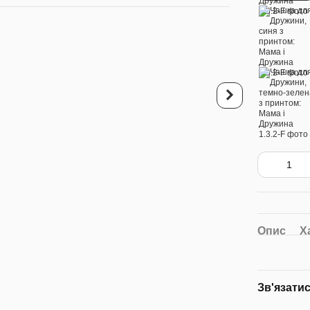
Купуйте разо
Чашка для Дружини
червона з принтом: 
Дружина
260 грн
599 грн
6
Опис
Х
Зв'язати