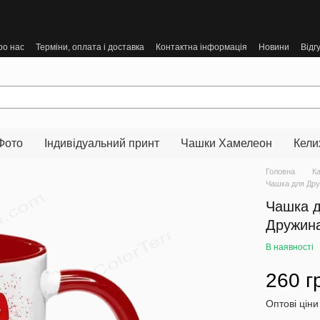
ро нас
Терміни, оплата і доставка
Контактна інформація
Новини
Відг
Фото
Індивідуальний принт
Чашки Хамелеон
Кели
Головна
К
Чашка для Дру
Чашка д
Дружин
В наявності
260 г
Оптові ціни