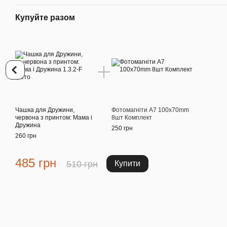
Купуйте разом
Чашка для Дружини,
Фотомагніти A7 100x70mm
червона з принтом: Мама і
8шт Комплект
Дружина
250 грн
260 грн
485 грн
510 грн
Купити