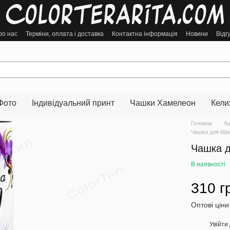
ро нас
Терміни, оплата і доставка
Контактна інформація
Новини
Відг
Фото
Індивідуальний принт
Чашки Хамелеон
Кели
Головна
К
Чашка для Мам
Чашка д
В наявності
310 г
Оптові ціни
Увійти
%