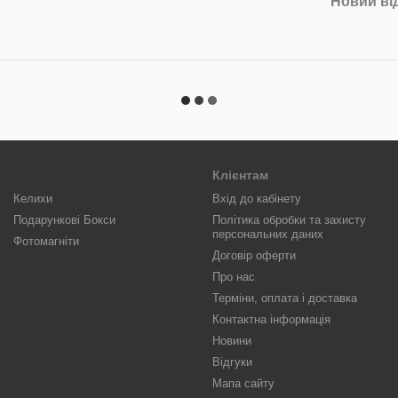
Новий ві
Клієнтам
Келихи
Вхід до кабінету
Подарункові Бокси
Політика обробки та захисту
персональних даних
Фотомагніти
Договір оферти
Про нас
Терміни, оплата і доставка
Контактна інформація
Новини
Відгуки
Мапа сайту