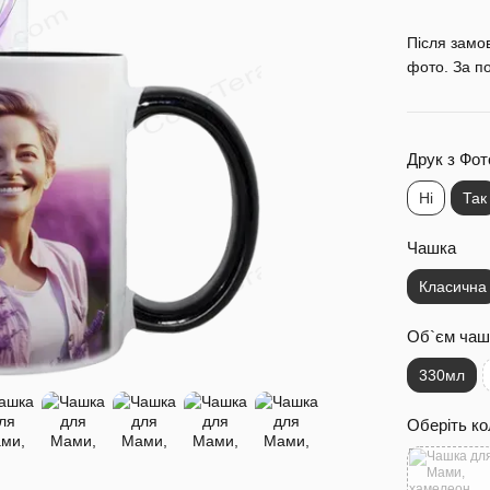
Після замо
фото. За п
Друк з Фот
Ні
Так
Чашка
Класична
Об`єм чаш
330мл
Оберіть ко