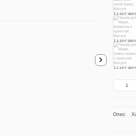
Купуйте разо
Чашка для Мами,
Кольорова з Фото: 
310 грн
646 грн
6
Опис
Х