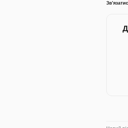
Зв'язати
Д