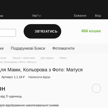
Укр
Рус
Бажання
Вхід
уки
Мій кошик
ЗВ'ЯЗАТИСЬ
хи
Подарункові Бокси
Фотомагніти
аталог
Чашки з принтами
Для рідних
Мама
и, Кольорова з Фото: Матуся
ля Мами, Кольорова з Фото: Матуся
Артикул: 1.1.18-F
Написати відгук
рн
 від 3 одиниць
для відображення накопичувальної знижки