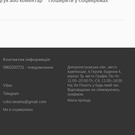
дгук або коментар
Поширити у соцмережах
Контактна інформація
0960293731 - повідомлення
Дніпропетровська обл., місто
Кам'янське, б.Героїв, будинок 4,
корпус Тр. місто Графік: Пн-Чт:
11:00–20:00 Пт, Сб: 11:00–18:00
Viber
Нд: Вх Пишіть у будь-який час.
Відповідаємо не обмежуючись
Telegram
графіком.
Мапа проїзду
color.terarita@gmail.com
Ми в соцмережах