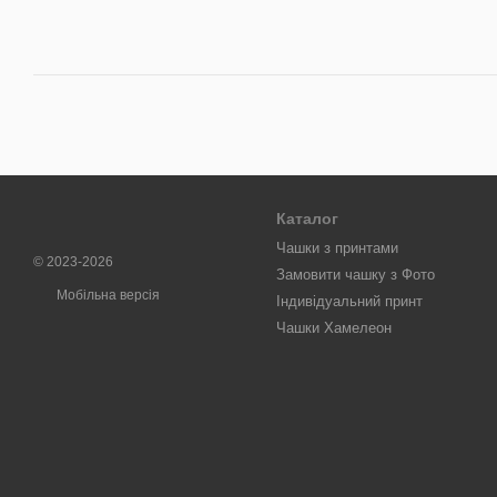
Каталог
Чашки з принтами
© 2023-2026
Замовити чашку з Фото
Мобільна версія
Індивідуальний принт
Чашки Хамелеон