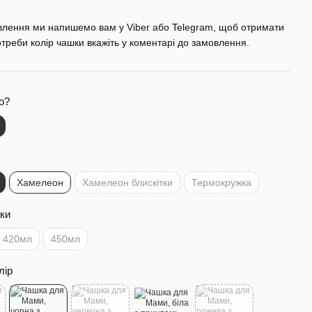
влення ми напишемо вам у Viber або Telegram, щоб отримати
отреби колір чашки вкажіть у коментарі до замовлення.
о?
Хамелеон
Хамелеон блискітки
Термокружка
ки
420мл
450мл
лір