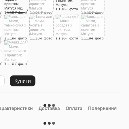
м
Фотомагніти A7 100x70mm
Велика подарункова
Купити
Матуся
8шт Комплект
коробка №11
250 грн
120 грн
80 грн
Купити
арактеристики
Доставка
Оплата
Повернення