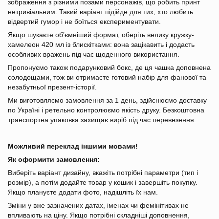
зображення з різними позами персонажів, що робить принт
нетривіальним. Такий варіант підійде для тих, хто любить
відвертий гумор і не боїться експериментувати.
Якщо шукаєте об’ємніший формат, оберіть велику кружку-
хамелеон 420 мл із блискітками: вона зацікавить і додасть
особливих вражень під час щоденного використання.
Пропонуємо також подарунковий бокс, де ця чашка доповнена
солодощами, тож ви отримаєте готовий набір для фанової та
незабутньої презент-історії.
Ми виготовляємо замовлення за 1 день, здійснюємо доставку
по Україні і ретельно контролюємо якість друку. Безкоштовна
транспортна упаковка захищає виріб під час перевезення.
Можливий переклад іншими мовами!
Як оформити замовлення:
Виберіть варіант дизайну, вкажіть потрібні параметри (тип і
розмір), а потім додайте товар у кошик і завершіть покупку.
Якщо плануєте додати фото, надішліть їх нам.
Зміни у вже зазначених датах, іменах чи фемінітивах не
впливають на ціну. Якщо потрібні складніші доповнення,