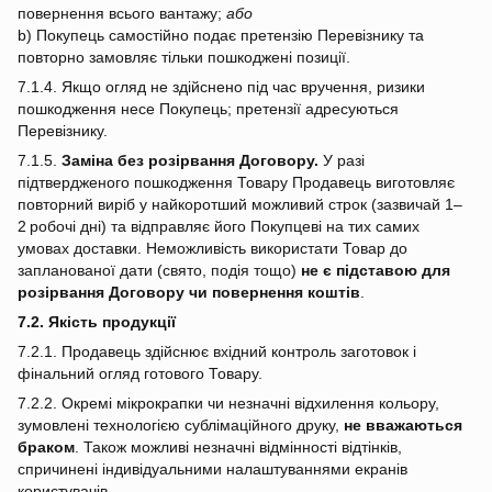
повернення всього вантажу;
або
b) Покупець самостійно подає претензію Перевізнику та
повторно замовляє тільки пошкоджені позиції.
7.1.4. Якщо огляд не здійснено під час вручення, ризики
пошкодження несе Покупець; претензії адресуються
Перевізнику.
7.1.5.
Заміна без розірвання Договору.
У разі
підтвердженого пошкодження Товару Продавець виготовляє
повторний виріб у найкоротший можливий строк (зазвичай 1–
2 робочі дні) та відправляє його Покупцеві на тих самих
умовах доставки. Неможливість використати Товар до
запланованої дати (свято, подія тощо)
не є підставою для
розірвання Договору чи повернення коштів
.
7.2. Якість продукції
7.2.1. Продавець здійснює вхідний контроль заготовок і
фінальний огляд готового Товару.
7.2.2. Окремі мікрокрапки чи незначні відхилення кольору,
зумовлені технологією сублімаційного друку,
не вважаються
браком
. Також можливі незначні відмінності відтінків,
спричинені індивідуальними налаштуваннями екранів
користувачів.