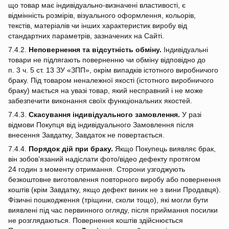
що товар має індивідуально‑визначені властивості, є
відмінність розмірів, візуального оформлення, кольорів,
текстів, матеріалів чи інших характеристик виробу від
стандартних параметрів, зазначених на Сайті.
7.4.2.
Неповернення та відсутність обміну.
Індивідуальні
товари не підлягають поверненню чи обміну відповідно до
п. 3 ч. 5 ст. 13 ЗУ «ЗПП», окрім випадків істотного виробничого
браку. Під товаром неналежної якості (істотного виробничого
браку) мається на увазі товар, який несправний і не може
забезпечити виконання своїх функціональних якостей.
7.4.3.
Скасування індивідуального замовлення.
У разі
відмови Покупця від індивідуального Замовлення після
внесення Завдатку, Завдаток не повертається.
7.4.4.
Порядок дій при браку.
Якщо Покупець виявляє брак,
він зобов’язаний надіслати фото/відео дефекту протягом
24 годин з моменту отримання. Сторони узгоджують
безкоштовне виготовлення повторного виробу або повернення
коштів (крім Завдатку, якщо дефект виник не з вини Продавця).
Фізичні пошкодження (тріщини, сколи тощо), які могли бути
виявлені під час первинного огляду, після приймання посилки
не розглядаються. Повернення коштів здійснюється