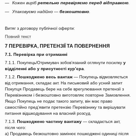
Кожен виріб
ретельно перевіряємо перед відправкою
.
Упаковуємо надійно —
безкоштовно
.
Витяг з договору публічної оферти:
Повний текст
7 ПЕРЕВІРКА, ПРЕТЕНЗІЇ ТА ПОВЕРНЕННЯ
7.1. Перевірка при отриманні
7.1.1. Покупець/Отримувач зобов’язаний оглянути посилку
у
відділенні або у присутності кур’єра
.
7.1.2.
Пошкоджено весь вантаж
— Покупець відмовляється
від отримання, складає акт. На письмовий або усний запит
Покупця Продавець бере на себе врегулювання претензії з
Перевізником і безкоштовно виготовляє повторне Замовлення.
Якщо Покупець не подає такого запиту, він має право
самостійно пред’явити претензію Перевізнику та вирішувати
питання відшкодування на власний розсуд.
7.1.3.
Пошкоджено частину вантажу
— складається акт,
після чого:
a) Продавець безкоштовно замінює пошкоджені одиниці після