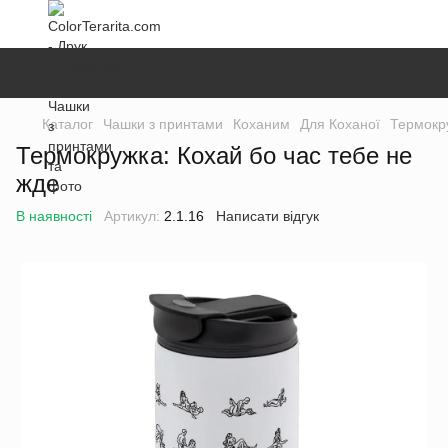
Каталог
Чашки з принтами
Коханим
Для Коханої
Термокру
Термокружка: Кохай бо час тебе не
жде
В наявності
Артикул:
2.1.16
Написати відгук