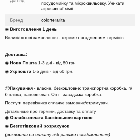
Догляд:
посудомийку та мікрохвильовку. Уникати
агресивної хімії.
Бренд
colorterarita
◉
Виготовлення 1 день
Великі/оптові замовлення - окреме погодженням термінів
Доставка:
◉
Нова Пошта
1-3 дні - від 80 грн
◉
Укрпошта
1-5 днів
-
від 60 грн.
📦
Пакування
- власне, безкоштовне: транспортна коробка, п/
б плівка, наповнювач. Опт - заводська коробка.
Послуги перевізникв сплачує замовник/отримувач.
Детальніше про терміни, доставку та оплату
◉
Онлайн-оплата банківською карткою
◉
Безготівковий розрахунок
(реквізити на оплату відправимо повідомленням)