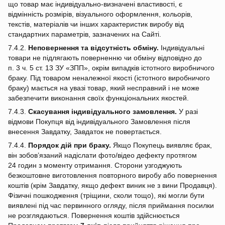
що товар має індивідуально‑визначені властивості, є
відмінність розмірів, візуального оформлення, кольорів,
текстів, матеріалів чи інших характеристик виробу від
стандартних параметрів, зазначених на Сайті.
7.4.2.
Неповернення та відсутність обміну.
Індивідуальні
товари не підлягають поверненню чи обміну відповідно до
п. 3 ч. 5 ст. 13 ЗУ «ЗПП», окрім випадків істотного виробничого
браку. Під товаром неналежної якості (істотного виробничого
браку) мається на увазі товар, який несправний і не може
забезпечити виконання своїх функціональних якостей.
7.4.3.
Скасування індивідуального замовлення.
У разі
відмови Покупця від індивідуального Замовлення після
внесення Завдатку, Завдаток не повертається.
7.4.4.
Порядок дій при браку.
Якщо Покупець виявляє брак,
він зобов’язаний надіслати фото/відео дефекту протягом
24 годин з моменту отримання. Сторони узгоджують
безкоштовне виготовлення повторного виробу або повернення
коштів (крім Завдатку, якщо дефект виник не з вини Продавця).
Фізичні пошкодження (тріщини, сколи тощо), які могли бути
виявлені під час первинного огляду, після приймання посилки
не розглядаються. Повернення коштів здійснюється