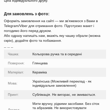
Ціна індивідуального друку.
Для замовлень з фото:
Оформіть замовлення на сайті — ми зв’яжемося з Вами в
Telegram/Viber для отримання фото. Підготуємо макет і
погодимо його перед друком.
Або одразу напишіть нам, вкажіть яку чашку обрали (можна
скрін), додайте фото та побажання.
-- -- --
Чашка:
Кольорова ручка та в середені
Поверхня:
Глянцева
Матеріал:
Кераміка
Українська (Можливий переклад - як
Мова:
індивідуальне замовлення)
Принт:
Сублімація. Не вигорає, не змивається.
Мити вручну, рідкими засобами. Без сіток
та абразивів. Не використовувати
Догляд: