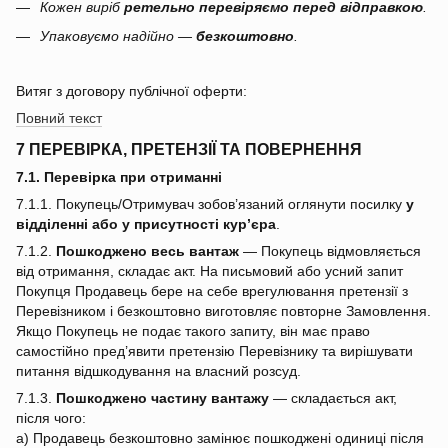
Кожен виріб
ретельно перевіряємо перед відправкою
.
Упаковуємо надійно —
безкоштовно
.
Витяг з договору публічної оферти:
Повний текст
7 ПЕРЕВІРКА, ПРЕТЕНЗІЇ ТА ПОВЕРНЕННЯ
7.1. Перевірка при отриманні
7.1.1. Покупець/Отримувач зобов’язаний оглянути посилку
у
відділенні або у присутності кур’єра
.
7.1.2.
Пошкоджено весь вантаж
— Покупець відмовляється
від отримання, складає акт. На письмовий або усний запит
Покупця Продавець бере на себе врегулювання претензії з
Перевізником і безкоштовно виготовляє повторне Замовлення.
Якщо Покупець не подає такого запиту, він має право
самостійно пред’явити претензію Перевізнику та вирішувати
питання відшкодування на власний розсуд.
7.1.3.
Пошкоджено частину вантажу
— складається акт,
після чого:
a) Продавець безкоштовно замінює пошкоджені одиниці після