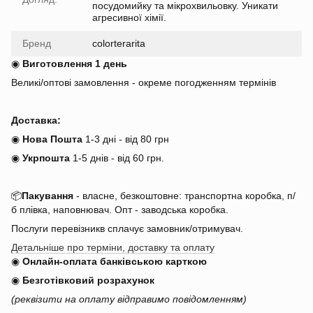
посудомийку та мікрохвильовку. Уникати
агресивної хімії.
Бренд
colorterarita
◉
Виготовлення 1 день
Великі/оптові замовлення - окреме погодженням термінів
Доставка:
◉
Нова Пошта
1-3 дні - від 80 грн
◉
Укрпошта
1-5 днів
-
від 60 грн.
📦
Пакування
- власне, безкоштовне: транспортна коробка, п/
б плівка, наповнювач. Опт - заводська коробка.
Послуги перевізникв сплачує замовник/отримувач.
Детальніше про терміни, доставку та оплату
◉
Онлайн-оплата банківською карткою
◉
Безготівковий розрахунок
(реквізити на оплату відправимо повідомленням)