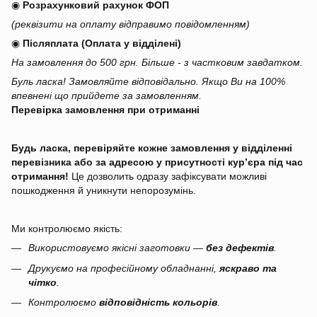
◉
Розрахунковий рахунок ФОП
(реквізити на оплату відправимо повідомленням)
◉
Післяплата (Оплата у відділені)
На замовлення до 500 грн. Більше - з частковим завдатком.
Буль ласка! Замовляйте відповідально. Якщо Ви на 100%
впевнені що прийдете за замовленням.
Перевірка замовлення при отриманні
Будь ласка, перевіряйте кожне замовлення у відділенні
перевізника або за адресою у присутності кур’єра під час
отримання!
Це дозволить одразу зафіксувати можливі
пошкодження й уникнути непорозумінь.
Ми контролюємо якість:
Використовуємо якісні заготовки —
без дефектів
.
Друкуємо на професійному обладнанні,
яскраво та
чітко
.
Контролюємо
відповідність кольорів
.