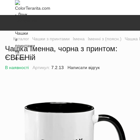
Каталог
Чашки з принтами
Імена
Іменні з (поясн.)
Чашка 
Чашка Іменна, чорна з принтом:
ЄВГЕНій
В наявності
Артикул:
7.2.13
Написати відгук