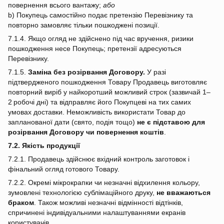
повернення всього вантажу;
або
b) Покупець самостійно подає претензію Перевізнику та
повторно замовляє тільки пошкоджені позиції.
7.1.4. Якщо огляд не здійснено під час вручення, ризики
пошкодження несе Покупець; претензії адресуються
Перевізнику.
7.1.5.
Заміна без розірвання Договору.
У разі
підтвердженого пошкодження Товару Продавець виготовляє
повторний виріб у найкоротший можливий строк (зазвичай 1–
2 робочі дні) та відправляє його Покупцеві на тих самих
умовах доставки. Неможливість використати Товар до
запланованої дати (свято, подія тощо)
не є підставою для
розірвання Договору чи повернення коштів
.
7.2. Якість продукції
7.2.1. Продавець здійснює вхідний контроль заготовок і
фінальний огляд готового Товару.
7.2.2. Окремі мікрокрапки чи незначні відхилення кольору,
зумовлені технологією сублімаційного друку,
не вважаються
браком
. Також можливі незначні відмінності відтінків,
спричинені індивідуальними налаштуваннями екранів
користувачів.