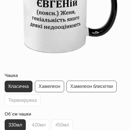
Чашка
Класична
Хамелеон
Хамелеон блискітки
Термокружка
Об`єм чашки
330мл
420мл
450мл