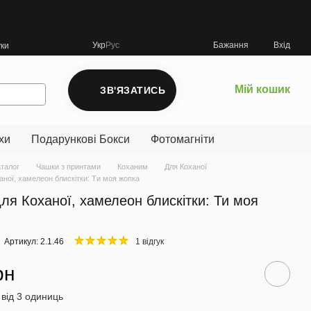
Укр
Рус
Бажання
Вхід
уки
Мій кошик
ЗВ'ЯЗАТИСЬ
хи
Подарункові Бокси
Фотомагніти
аталог
Чашки з принтами
Коханим
Для Коханої
аної, хамелеон блискітки: Ти моя жопка
ля Коханої, хамелеон блискітки: Ти моя
Артикул: 2.1.46
1 відгук
рн
 від 3 одиниць