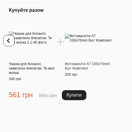
Купуйте разом
Чашка для Коханої,
Фотомагніти A7 100x70mm
хамелеон блискітки: Ти моя
8шт Комплект
жопка
250 грн
340 грн
561 грн
590 грн
Купити