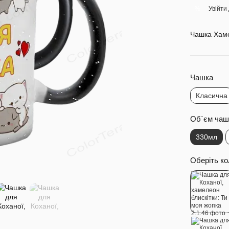
Увійти
%
Чашка Хаме
Чашка
Класична
Об`єм чаш
330мл
Оберіть ко