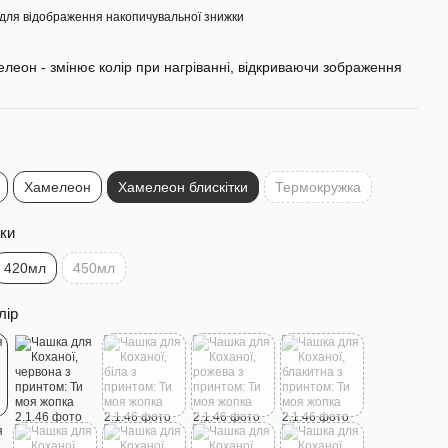
для відображення накопичувальної знижки
леон - змінює колір при нагріванні, відкриваючи зображення
Хамелеон
Хамелеон блискітки
Термокружка
ки
420мл
450мл
лір