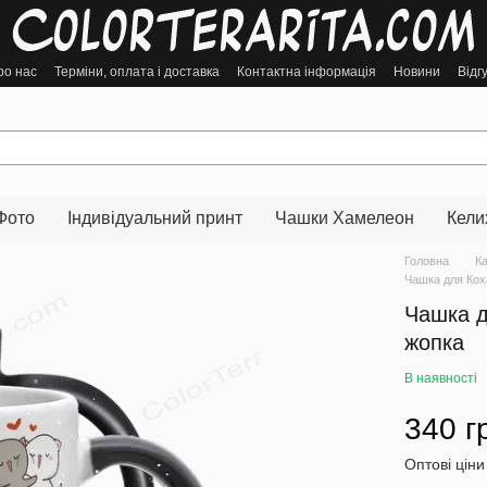
ро нас
Терміни, оплата і доставка
Контактна інформація
Новини
Відг
Фото
Індивідуальний принт
Чашки Хамелеон
Кели
Головна
К
Чашка для Кох
Чашка д
жопка
В наявності
340 г
Оптові ціни