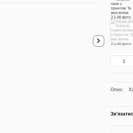
Купуйте разо
Чашка для Коханої,
хамелеон блискітки:
жопка
340 грн
Опис
Х
675 грн
7
Зв'язати