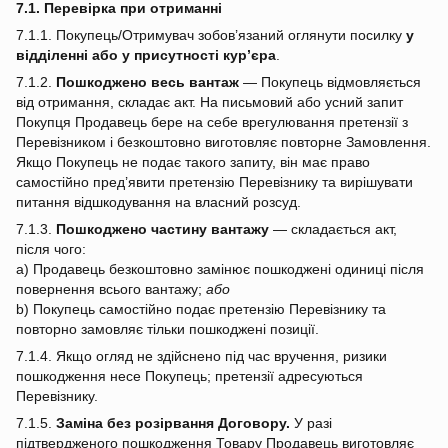
7.1. Перевірка при отриманні
7.1.1. Покупець/Отримувач зобов’язаний оглянути посилку
у
відділенні або у присутності кур’єра
.
7.1.2.
Пошкоджено весь вантаж
— Покупець відмовляється
від отримання, складає акт. На письмовий або усний запит
Покупця Продавець бере на себе врегулювання претензії з
Перевізником і безкоштовно виготовляє повторне Замовлення.
Якщо Покупець не подає такого запиту, він має право
самостійно пред’явити претензію Перевізнику та вирішувати
питання відшкодування на власний розсуд.
7.1.3.
Пошкоджено частину вантажу
— складається акт,
після чого:
a) Продавець безкоштовно замінює пошкоджені одиниці після
повернення всього вантажу;
або
b) Покупець самостійно подає претензію Перевізнику та
повторно замовляє тільки пошкоджені позиції.
7.1.4. Якщо огляд не здійснено під час вручення, ризики
пошкодження несе Покупець; претензії адресуються
Перевізнику.
7.1.5.
Заміна без розірвання Договору.
У разі
підтвердженого пошкодження Товару Продавець виготовляє