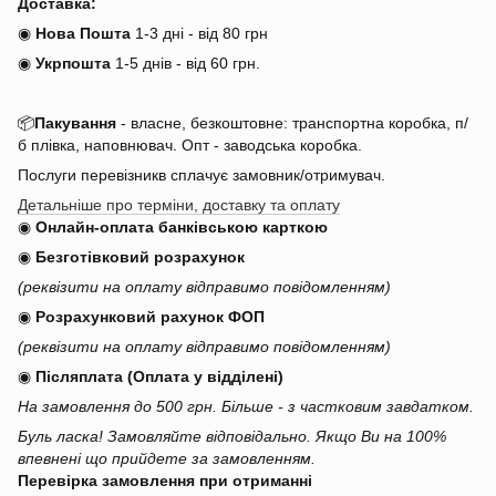
Доставка:
◉
Нова Пошта
1-3 дні - від 80 грн
◉
Укрпошта
1-5 днів
-
від 60 грн.
📦
Пакування
- власне, безкоштовне: транспортна коробка, п/
б плівка, наповнювач. Опт - заводська коробка.
Послуги перевізникв сплачує замовник/отримувач.
Детальніше про терміни, доставку та оплату
◉
Онлайн-оплата банківською карткою
◉
Безготівковий розрахунок
(реквізити на оплату відправимо повідомленням)
◉
Розрахунковий рахунок ФОП
(реквізити на оплату відправимо повідомленням)
◉
Післяплата (Оплата у відділені)
На замовлення до 500 грн. Більше - з частковим завдатком.
Буль ласка! Замовляйте відповідально. Якщо Ви на 100%
впевнені що прийдете за замовленням.
Перевірка замовлення при отриманні