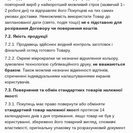
повторний виріб у найкоротший можливий строк (зазвичай 1–
2 робочі дні) та відправляє його Покупцеві на тих самих
умовах доставки. Неможливість використати Товар до
запланованої дати (свято, подія тощо)
не є підставою для
розірвання Договору чи повернення коштів
.
7.2. Якість продукції
7.2.1. Продавець здійснює вхідний контроль заготовок і
фінальний огляд готового Товару.
7.2.2. Окремі мікрокрапки чи незначні відхилення кольору,
зумовлені технологією сублімаційного друку,
не вважаються
браком
. Також можливі незначні відмінності відтінків,
спричинені індивідуальними налаштуваннями екранів
користувачів.
7.3. Повернення та обмін стандартних товарів належної
якості
7.3.1. Покупець має право повернути або обміняти
стандартний товар належної якості
протягом 14
календарних днів з дня отримання, якщо товар не був у
користуванні, збережено його товарний вигляд, споживчі
властивості, оригінальну упаковку та розрахунковий документ.