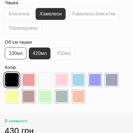
Чашка
Класична
Хамелеон
Хамелеон блискітки
Термокружка
Об`єм чашки
330мл
420мл
450мл
Колір
В наявності
430 грн