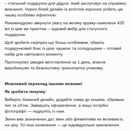
– стильний подарунок для дідуся, який заслуговує на справжнє
визнання. Чорно-білий дизайн із золотою короною робить цю
чашку особливо ефектною.
Рекомендуємо звернути увагу на велику кружку-хамелеон 420
мл із цим же принтом – чудовий вибір для статусного
подарунка.
Щоб зробити сюрприз ще більш особливим, оберіть
подарунковий бокс із цією чашкою та солодощами – готовий
набір для святкового моменту.
Пропонуємо швидке виготовлення за 1 день, власне
виробництво та безкоштовну транспортну упаковку.
Можливий переклад іншими мовами!
Як зробити покупку:
Виберіть бажаний дизайн, додайте товар до кошика, обравши
тип та об’єм. Завершіть оформлення, а якщо потрібні
фотографії — надішліть їх нам.
Зміни вже зазначених дат, імен або фемінітивів не впливають
на ціну. Усі інші оновлення — це індивідуальне замовлення.