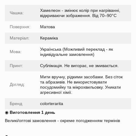
Хамелеон - змінює колір при нагріванні,
Чашка:
відкриваючи зображення. Від 70–90°C
Поверхня:
Матова
Матеріал:
Кераміка
Українська (Можливий переклад - як
Мова:
індивідуальне замовлення)
Принт:
Сублімація. Не вигорає, не змивається.
Мити вручну, рідкими засобами. Без сіток
та абразивів. Не використовувати
Догляд:
посудомийку та мікрохвильовку. Уникати
агресивної хімії.
Бренд
colorterarita
◉
Виготовлення 1 день
Великі/оптові замовлення - окреме погодженням термінів