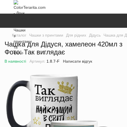
Каталог
Чашки з принтами
Для рідних
Дідусь
Чашка для Д
Чашка для Дідуся, хамелеон 420мл з
Фото: Так виглядає
В наявності
Артикул:
1.8.7-F
Написати відгук