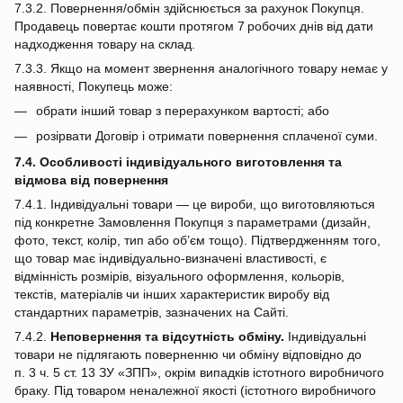
7.3.2. Повернення/обмін здійснюється за рахунок Покупця.
Продавець повертає кошти протягом 7 робочих днів від дати
надходження товару на склад.
7.3.3. Якщо на момент звернення аналогічного товару немає у
наявності, Покупець може:
обрати інший товар з перерахунком вартості; або
розірвати Договір і отримати повернення сплаченої суми.
7.4. Особливості індивідуального виготовлення та
відмова від повернення
7.4.1. Індивідуальні товари — це вироби, що виготовляються
під конкретне Замовлення Покупця з параметрами (дизайн,
фото, текст, колір, тип або об’єм тощо). Підтвердженням того,
що товар має індивідуально‑визначені властивості, є
відмінність розмірів, візуального оформлення, кольорів,
текстів, матеріалів чи інших характеристик виробу від
стандартних параметрів, зазначених на Сайті.
7.4.2.
Неповернення та відсутність обміну.
Індивідуальні
товари не підлягають поверненню чи обміну відповідно до
п. 3 ч. 5 ст. 13 ЗУ «ЗПП», окрім випадків істотного виробничого
браку. Під товаром неналежної якості (істотного виробничого