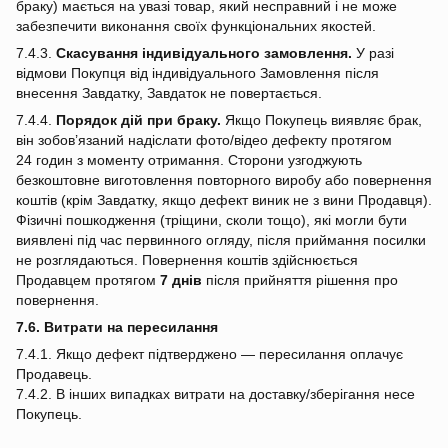
браку) мається на увазі товар, який несправний і не може
забезпечити виконання своїх функціональних якостей.
7.4.3.
Скасування індивідуального замовлення.
У разі
відмови Покупця від індивідуального Замовлення після
внесення Завдатку, Завдаток не повертається.
7.4.4.
Порядок дій при браку.
Якщо Покупець виявляє брак,
він зобов’язаний надіслати фото/відео дефекту протягом
24 годин з моменту отримання. Сторони узгоджують
безкоштовне виготовлення повторного виробу або повернення
коштів (крім Завдатку, якщо дефект виник не з вини Продавця).
Фізичні пошкодження (тріщини, сколи тощо), які могли бути
виявлені під час первинного огляду, після приймання посилки
не розглядаються. Повернення коштів здійснюється
Продавцем протягом
7 днів
після прийняття рішення про
повернення.
7.6. Витрати на пересилання
7.4.1. Якщо дефект підтверджено — пересилання оплачує
Продавець.
7.4.2. В інших випадках витрати на доставку/зберігання несе
Покупець.